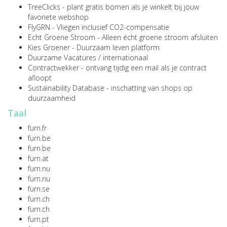
TreeClicks
- plant gratis bomen als je winkelt bij jouw
favoriete webshop
FlyGRN
- Vliegen inclusief CO2-compensatie
Echt Groene Stroom
- Alleen écht groene stroom afsluiten
Kies Groener
- Duurzaam leven platform
Duurzame Vacatures
/
internationaal
Contractwekker
- ontvang tijdig een mail als je contract
afloopt
Sustainability Database
- inschatting van shops op
duurzaamheid
Taal
furn.fr
furn.be
furn.be
furn.at
furn.nu
furn.nu
furn.se
furn.ch
furn.ch
furn.pt