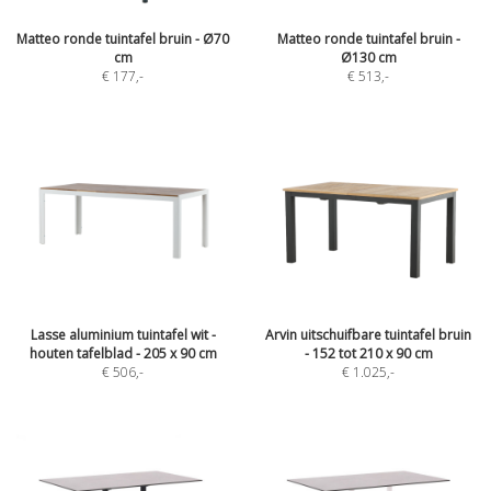
Matteo ronde tuintafel bruin - Ø70
Matteo ronde tuintafel bruin -
cm
Ø130 cm
€ 177
,-
€ 513
,-
Lasse aluminium tuintafel wit -
Arvin uitschuifbare tuintafel bruin
houten tafelblad - 205 x 90 cm
- 152 tot 210 x 90 cm
€ 506
,-
€ 1.025
,-