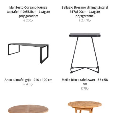
Manifesto Corsano lounge
Bellagio Bresimo dining tuintafel
tuintafel 110x58,5cm - Laagste
317x100cm - Laagste
prijsgarantie!
prijsgarantie!
€ 200
,-
€ 2.440
,-
Anco tuintafel grijs - 210 x 100 cm
Meike bistro tafel zwart - 58 x 58
€ 483
,-
cm
€ 79
,-