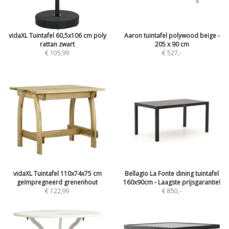
vidaXL Tuintafel 60,5x106 cm poly
Aaron tuintafel polywood beige -
rattan zwart
205 x 90 cm
€ 105,99
€ 527
,-
vidaXL Tuintafel 110x74x75 cm
Bellagio La Fonte dining tuintafel
geïmpregneerd grenenhout
160x90cm - Laagste prijsgarantie!
€ 122,99
€ 850
,-