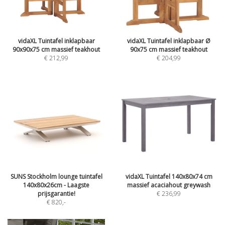
vidaXL Tuintafel inklapbaar
vidaXL Tuintafel inklapbaar Ø
90x90x75 cm massief teakhout
90x75 cm massief teakhout
€ 212,99
€ 204,99
SUNS Stockholm lounge tuintafel
vidaXL Tuintafel 140x80x74 cm
140x80x26cm - Laagste
massief acaciahout greywash
prijsgarantie!
€ 236,99
€ 820
,-