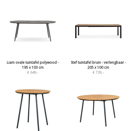
Liam ovale tuintafel polywood -
Stef tuintafel bruin - verlengbaar -
195 x 103 cm
205 x 100 cm
€ 649
,-
€ 739
,-