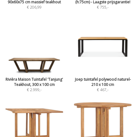
90x60x75 cm massief teakhout
(h:75cm) - Laagste prijsgarantie!
€ 206,99
€ 755
,-
Rivièra Maison Tuintafel 'Tanjung'
Joep tuintafel polywood naturel-
Teakhout, 300 x 100 cm
210 x 100 cm
€ 2.999
,-
€ 467
,-