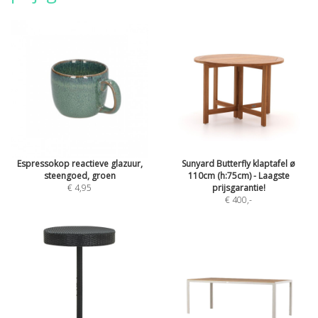
Espressokop reactieve glazuur,
Sunyard Butterfly klaptafel ø
steengoed, groen
110cm (h:75cm) - Laagste
€ 4,95
prijsgarantie!
€ 400
,-