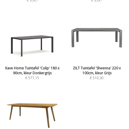
€ 359
,-
€ 359
,-
Kave Home Tuintafel 'Culip' 180 x
ZILT Tuintafel 'Sheenna' 220 x
90cm, kleur Donkergrijs
100cm, kleur Grijs
€ 577,15
€ 510,30