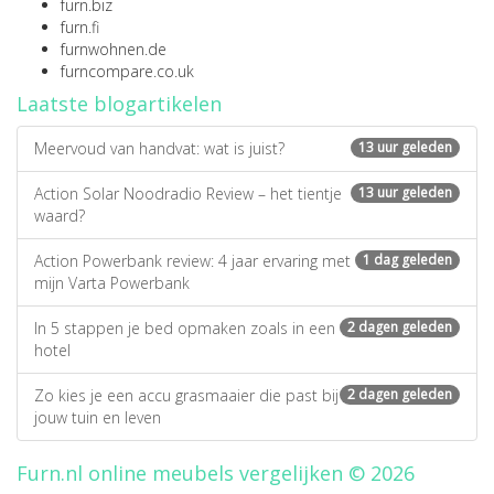
furn.biz
furn.fi
furnwohnen.de
furncompare.co.uk
Laatste blogartikelen
Meervoud van handvat: wat is juist?
13 uur geleden
Action Solar Noodradio Review – het tientje
13 uur geleden
waard?
Action Powerbank review: 4 jaar ervaring met
1 dag geleden
mijn Varta Powerbank
In 5 stappen je bed opmaken zoals in een
2 dagen geleden
hotel
Zo kies je een accu grasmaaier die past bij
2 dagen geleden
jouw tuin en leven
Furn.nl online meubels vergelijken © 2026