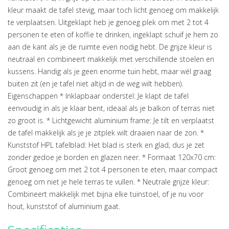
kleur maakt de tafel stevig, maar toch licht genoeg om makkelijk
te verplaatsen. Uitgeklapt heb je genoeg plek om met 2 tot 4
personen te eten of koffie te drinken, ingeklapt schuif je hem zo
aan de kant als je de ruimte even nodig hebt. De grijze kleur is
neutraal en combineert makkelijk met verschillende stoelen en
kussens. Handig als je geen enorme tuin hebt, maar wél graag
buiten zit (en je tafel niet altijd in de weg wilt hebben).
Eigenschappen * Inklapbaar onderstel: Je klapt de tafel
eenvoudig in als je klaar bent, ideaal als je balkon of terras niet
zo groot is. * Lichtgewicht aluminium frame: Je tilt en verplaatst
de tafel makkelijk als je je zitplek wilt draaien naar de zon. *
Kunststof HPL tafelblad: Het blad is sterk en glad, dus je zet
zonder gedoe je borden en glazen neer. * Formaat 120x70 cm:
Groot genoeg om met 2 tot 4 personen te eten, maar compact
genoeg om niet je hele terras te vullen. * Neutrale grijze kleur:
Combineert makkelijk met bijna elke tuinstoel, of je nu voor
hout, kunststof of aluminium gaat.