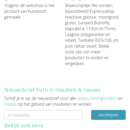
Volgens de webshop is het
Waarschijnlijk! We vonden
product van Kunststof
bijvoorbeeld
Espressokop
gemaakt.
reactieve glazuur, steengoed,
groen
,
Sunyard Butterfly
klaptafel ø 110cm (h:75cm) -
Laagste prijsgarantie!
en
vidaXL Tuintafel 60,5x106 cm
poly rattan zwart
. Bekijk
onze site om meer
producten te vinden en
vergelijken.
Nieuwsbrief Furn.nl meubels & nieuws
Schrijf je in op de nieuwsbrief voor alle
acties
,
kortingscodes
en
trends
op het gebied van meubelen en wonen
Inschrijven
Bekijk ook eens