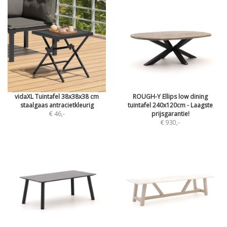
vidaXL Tuintafel 38x38x38 cm
ROUGH-Y Ellips low dining
staalgaas antracietkleurig
tuintafel 240x120cm - Laagste
€ 46
,-
prijsgarantie!
€ 930
,-