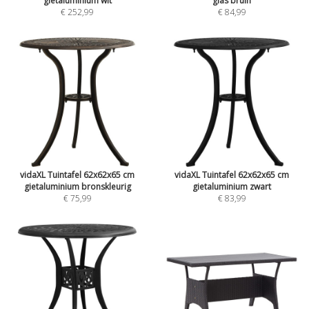
gietaluminium wit
glas bruin
€ 252,99
€ 84,99
vidaXL Tuintafel 62x62x65 cm
vidaXL Tuintafel 62x62x65 cm
gietaluminium bronskleurig
gietaluminium zwart
€ 75,99
€ 83,99