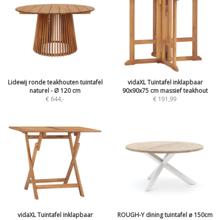
Lidewij ronde teakhouten tuintafel
vidaXL Tuintafel inklapbaar
naturel - Ø 120 cm
90x90x75 cm massief teakhout
€ 644
,-
€ 191,99
vidaXL Tuintafel inklapbaar
ROUGH-Y dining tuintafel ø 150cm