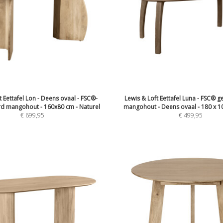
t Eettafel Lon - Deens ovaal - FSC®-
Lewis & Loft Eettafel Luna - FSC® g
erd mangohout - 160x80 cm - Naturel
mangohout - Deens ovaal - 180 x 10
€
699,95
€
499,95