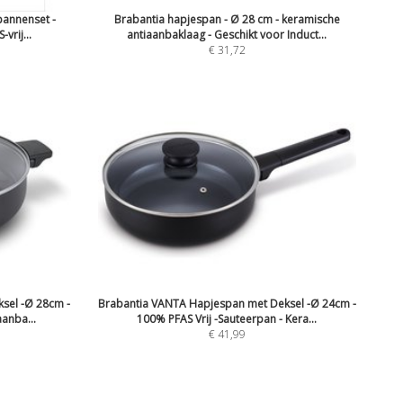
pannenset -
Brabantia hapjespan - Ø 28 cm - keramische
vrij...
antiaanbaklaag - Geschikt voor Induct...
€ 31,72
sel -Ø 28cm -
Brabantia VANTA Hapjespan met Deksel -Ø 24cm -
anba...
100% PFAS Vrij -Sauteerpan - Kera...
€ 41,99