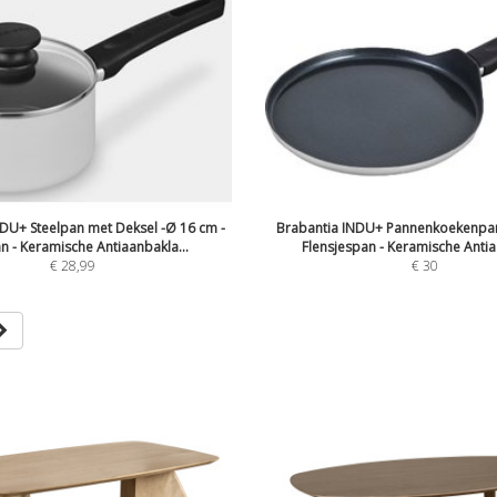
DU+ Steelpan met Deksel -Ø 16 cm -
Brabantia INDU+ Pannenkoekenpan
n - Keramische Antiaanbakla...
Flensjespan - Keramische Antia
€ 28,99
€ 30