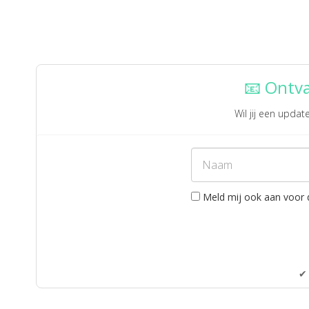
📧 Ontv
Wil jij een upda
Meld mij ook aan voor 
✔ 