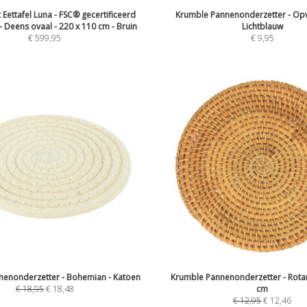
 Eettafel Luna - FSC® gecertificeerd
Krumble Pannenonderzetter - Op
 Deens ovaal - 220 x 110 cm - Bruin
Lichtblauw
€
599,95
€
9,95
nenonderzetter - Bohemian - Katoen
Krumble Pannenonderzetter - Rotan
€
18,95
€
18,48
cm
€
12,95
€
12,46