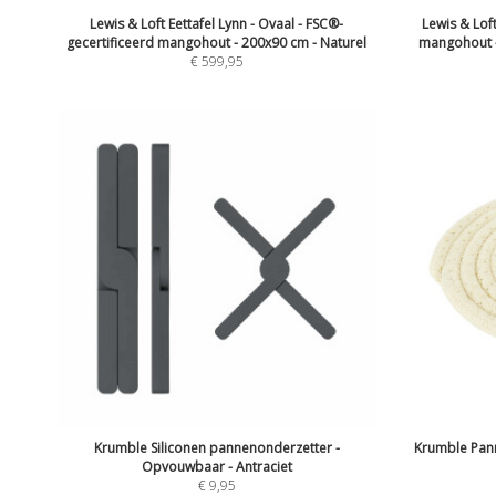
Lewis & Loft Eettafel Lynn - Ovaal - FSC®-
Lewis & Loft
gecertificeerd mangohout - 200x90 cm - Naturel
mangohout -
€
599,95
Krumble Siliconen pannenonderzetter -
Krumble Pan
Opvouwbaar - Antraciet
€
9,95