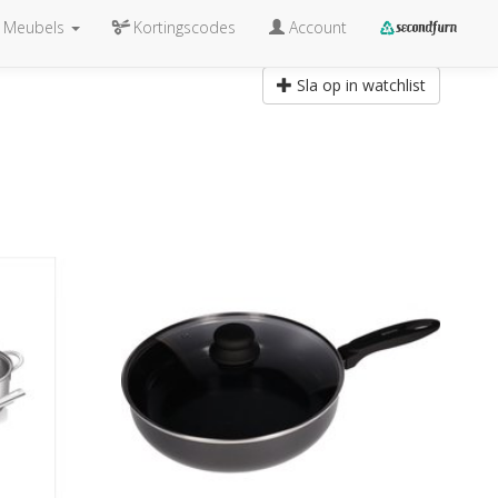
Meubels
Kortingscodes
Account
Sla op in watchlist