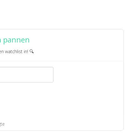
a pannen
en watchlist in! 🔍
gte