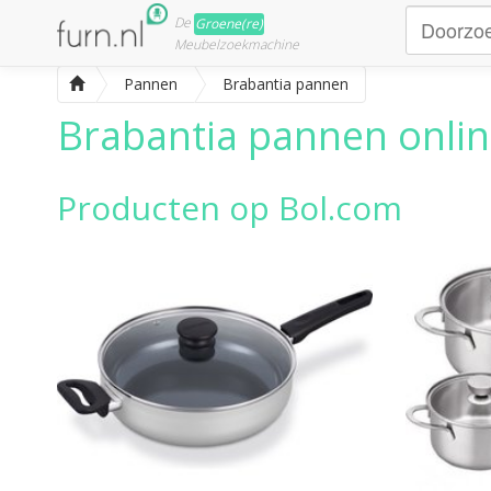
De
Groene(re)
Meubelzoekmachine
Pannen
Brabantia pannen
Brabantia pannen
onlin
Producten op Bol.com