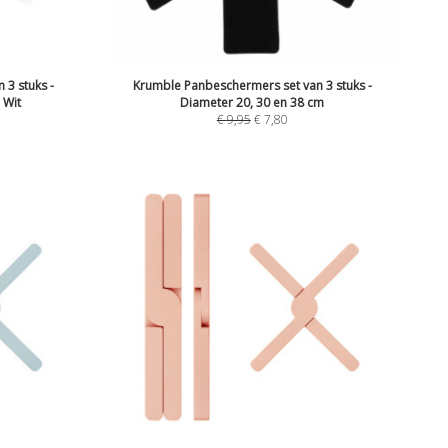
 3 stuks -
Krumble Panbeschermers set van 3 stuks -
 Wit
Diameter 20, 30 en 38 cm
€
9,95
€
7,80