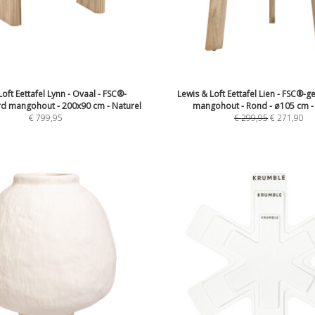
oft Eettafel Lynn - Ovaal - FSC®-
Lewis & Loft Eettafel Lien - FSC®-g
erd mangohout - 200x90 cm - Naturel
mangohout - Rond - ø105 cm -
€
799,95
€
299,95
€
271,90