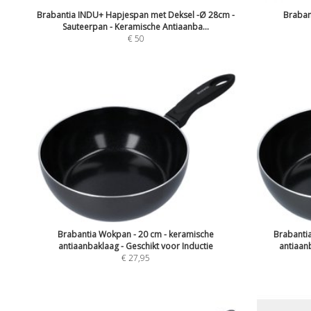
Brabantia INDU+ Hapjespan met Deksel -Ø 28cm -
Braban
Sauteerpan - Keramische Antiaanba...
€ 50
Brabantia Wokpan - 20 cm - keramische
Brabanti
antiaanbaklaag - Geschikt voor Inductie
antiaanb
€ 27,95