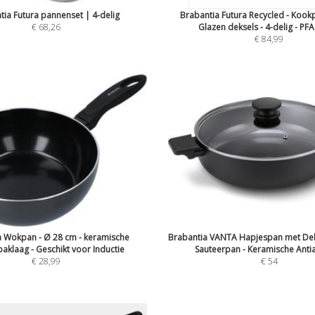
tia Futura pannenset | 4-delig
Brabantia Futura Recycled - Kook
€ 68,26
Glazen deksels - 4-delig - PFAS-
€ 84,99
a Wokpan - Ø 28 cm - keramische
Brabantia VANTA Hapjespan met Dek
aklaag - Geschikt voor Inductie
Sauteerpan - Keramische Antia
€ 28,99
€ 54