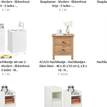
- Modern - Ebbenhout
Slaapkamer - Modern - Ebbenhout
Slaapk
t - 3 lades -...
Grijs - 3 lades -...
€ 139
€ 139
htkastje set van 2 -
ACAZA Nachtkastje - Nachtkastjes -
Nachtkas
- Modern - Ebbenhout
Eiken kleur - 46 x 35 x 50 cm (L x B x
- 3 lades - M...
H) - N...
€ 139
€ 66,99