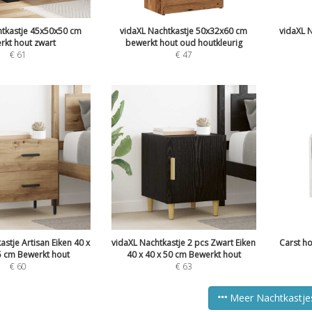
htkastje 45x50x50 cm
vidaXL Nachtkastje 50x32x60 cm
vidaXL N
rkt hout zwart
bewerkt hout oud houtkleurig
€
61
€
47
astje Artisan Eiken 40 x
vidaXL Nachtkastje 2 pcs Zwart Eiken
Carst h
5 cm Bewerkt hout
40 x 40 x 50 cm Bewerkt hout
€
60
€
63
Meer Nachtkastje