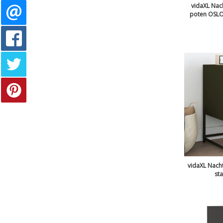
vidaXL Nac
poten OSLO
vidaXL Nach
sta