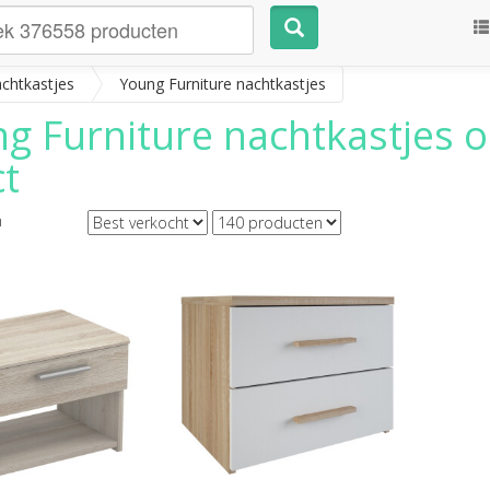
chtkastjes
Young Furniture nachtkastjes
g Furniture nachtkastjes
o
ct
n