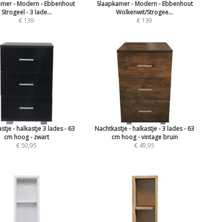
amer - Modern - Ebbenhout
Slaapkamer - Modern - Ebbenhout
Strogeel - 3 lade...
Wolkenwit/Strogee...
€ 139
€ 139
tje - halkastje 3 lades - 63
Nachtkastje - halkastje - 3 lades - 63
cm hoog - zwart
cm hoog - vintage bruin
€ 50,95
€ 49,95