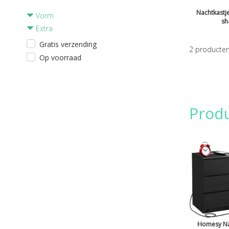
Nachtkastje
Vorm
sh
Extra
Gratis verzending
2
producte
Op voorraad
Prod
Homesy Nac