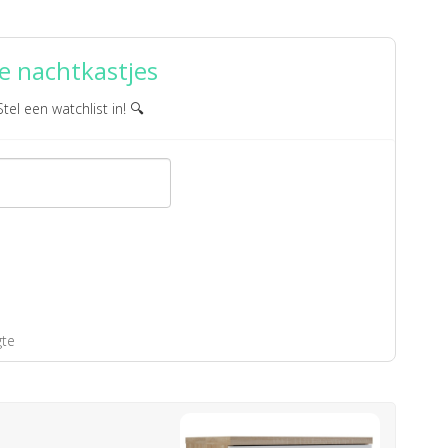
e nachtkastjes
Stel een watchlist in! 🔍
gte