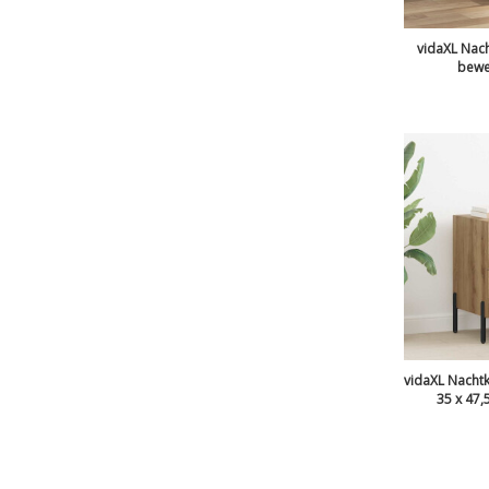
vidaXL Nac
bewe
vidaXL Nachtk
35 x 47,