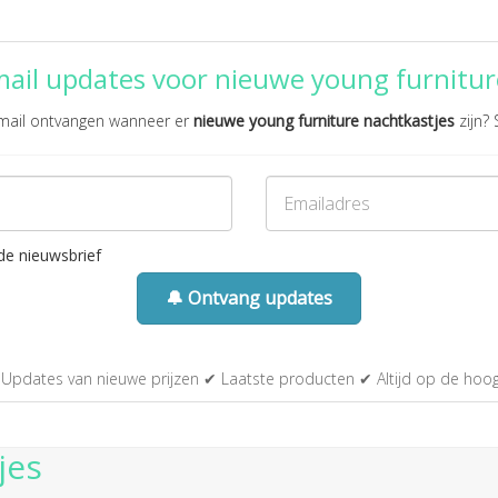
ail updates voor nieuwe young furnitur
r mail ontvangen wanneer er
nieuwe young furniture nachtkastjes
zijn? 
de nieuwsbrief
🔔 Ontvang updates
Updates van nieuwe prijzen ✔ Laatste producten ✔ Altijd op de hoo
jes