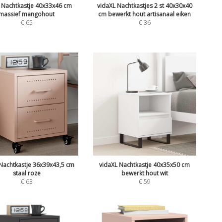
 Nachtkastje 40x33x46 cm
vidaXL Nachtkastjes 2 st 40x30x40
massief mangohout
cm bewerkt hout artisanaal eiken
€
65
€
36
Nachtkastje 36x39x43,5 cm
vidaXL Nachtkastje 40x35x50 cm
staal roze
bewerkt hout wit
€
63
€
59