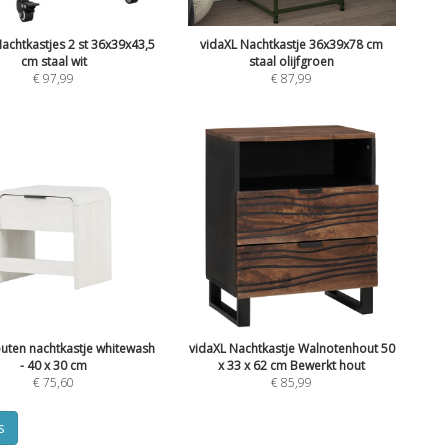
achtkastjes 2 st 36x39x43,5
vidaXL Nachtkastje 36x39x78 cm
cm staal wit
staal olijfgroen
€
97,99
€
87,99
outen nachtkastje whitewash
vidaXL Nachtkastje Walnotenhout 50
- 40 x 30 cm
x 33 x 62 cm Bewerkt hout
€
75,60
€
85,99
s