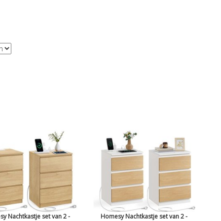
y Nachtkastje set van 2 -
Homesy Nachtkastje set van 2 -