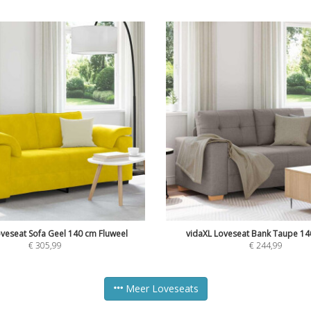
oveseat Sofa Geel 140 cm Fluweel
vidaXL Loveseat Bank Taupe 14
€
305,99
€
244,99
Meer Loveseats