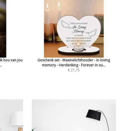
 Ik hou van jou
Geschenk set - Waxinelichthouder - In loving
..
memory - Herdenking - Forever in ou...
€ 21,75