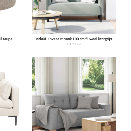
il taupe
vidaXL Loveseat bank 109 cm fluweel lichtgrijs
€
188,99