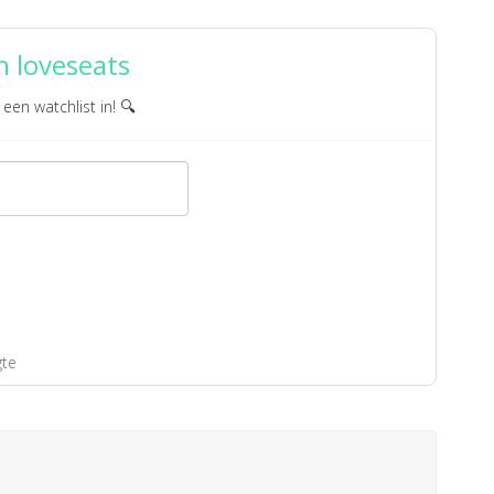
n loveseats
 een watchlist in! 🔍
gte