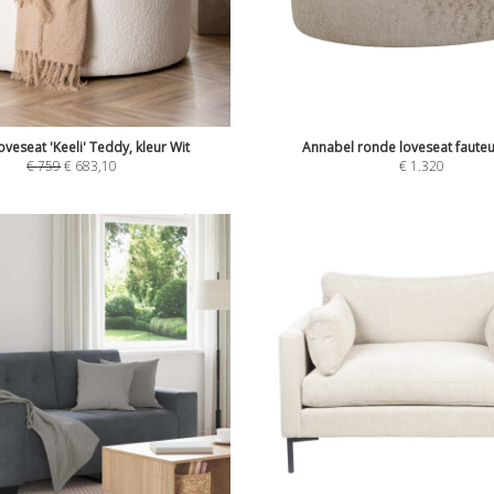
veseat 'Keeli' Teddy, kleur Wit
Annabel ronde loveseat fauteu
€
759
€
683,10
€
1.320