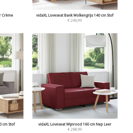
ur Crème
vidaXL Loveseat Bank Wolkengrijs 140 cm Stof
€
246,99
0 cm Stof
vidaXL Loveseat Wijnrood 160 cm Nep Leer
€
268,99