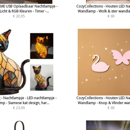
E USB Oplaadbaar Nachtlampje -
CozyCollections - Houten LED N
icht & RGB Kleuren - Timer -...
Wandlamp - Wolk & ster wandla
€ 20,95
€ 69
 - Nachtlampje - LED-nachtlampje -
CozyCollections - Houten LED N
mp - Siamese kat design, har...
Wandlamp - Knop & Vlinder wan
€ 23,99
€ 69