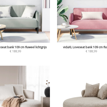
seat bank 109 cm fluweel lichtgrijs
vidaXL Loveseat bank 109 cm fl
€
188,99
€
188,99