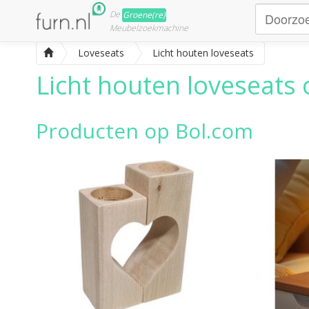
De
Groene(re)
Meubelzoekmachine
Loveseats
Licht houten loveseats
Licht houten loveseats
o
Producten op Bol.com