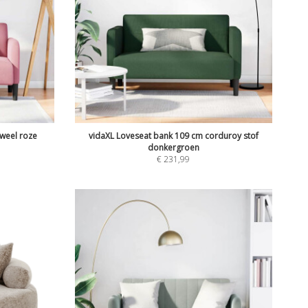
uweel roze
vidaXL Loveseat bank 109 cm corduroy stof
donkergroen
€
231,99