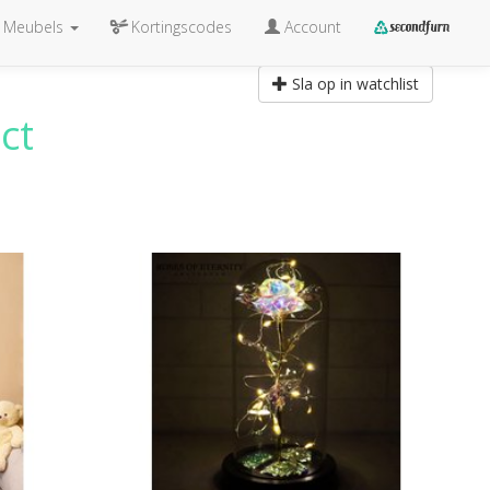
Meubels
Kortingscodes
Account
Sla op in watchlist
ct