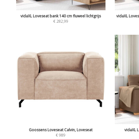
vidaXL Loveseat bank 140 cm fluweel lichtgrijs
vidaXL Loves
€
282,99
Goossens Loveseat Calvin, Loveseat
vidaXL 
€
989