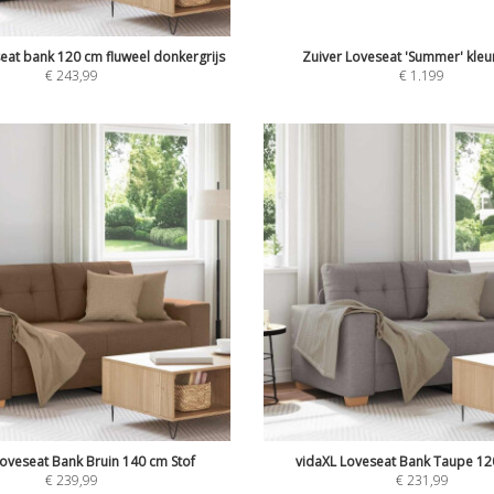
eat bank 120 cm fluweel donkergrijs
Zuiver Loveseat 'Summer' kle
€
243,99
€
1.199
Loveseat Bank Bruin 140 cm Stof
vidaXL Loveseat Bank Taupe 12
€
239,99
€
231,99