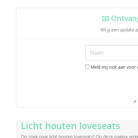
📧 Ontvang
Wil jij een update
Meld mij ook aan voor 
✔ 
Licht houten loveseats
Op zoek naar
licht houten loveseats
? Op deze pagina vergel