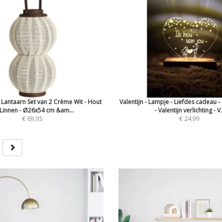
g Lantaarn Set van 2 Crème Wit - Hout
Valentijn - Lampje - Liefdes cadeau -
Linnen - Ø26x54 cm &am...
- Valentijn verlichting - V.
€ 69,95
€ 24,99
s