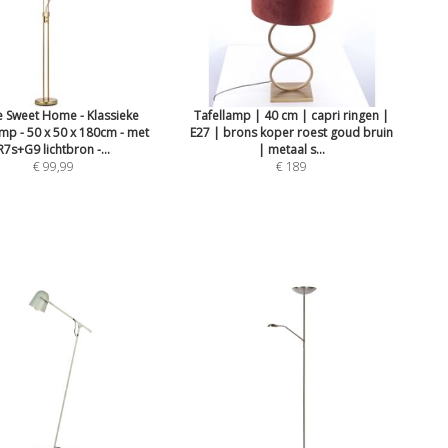
Sweet Home - Klassieke
Tafellamp | 40 cm | capri ringen |
mp - 50 x 50 x 180cm - met
E27 | brons koper roest goud bruin
R7s+G9 lichtbron -...
| metaal s...
€ 99,99
€ 189