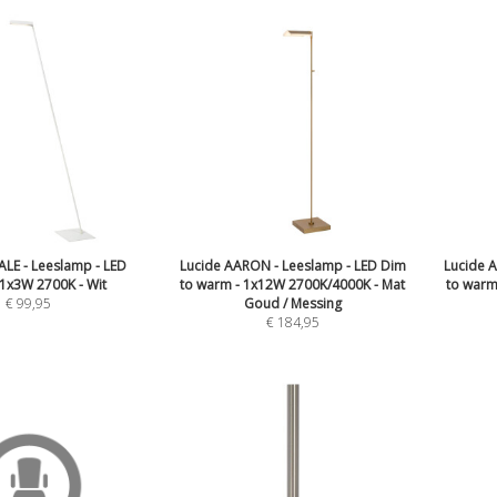
ALE - Leeslamp - LED
Lucide AARON - Leeslamp - LED Dim
Lucide 
 1x3W 2700K - Wit
to warm - 1x12W 2700K/4000K - Mat
to warm
€
99,95
Goud / Messing
€
184,95