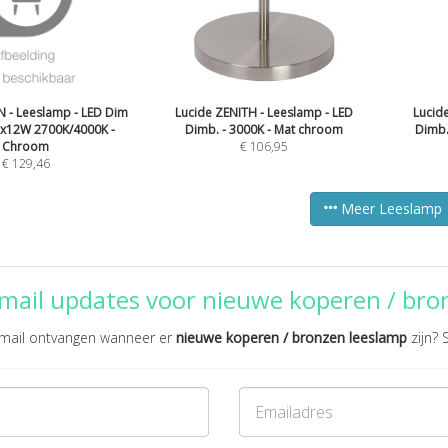
 - Leeslamp - LED Dim
Lucide ZENITH - Leeslamp - LED
Lucid
1x12W 2700K/4000K -
Dimb. - 3000K - Mat chroom
Dimb.
Chroom
€
106,95
€
129,46
Meer Leeslamp
mail updates voor nieuwe koperen / bro
r mail ontvangen wanneer er
nieuwe koperen / bronzen leeslamp
zijn? 