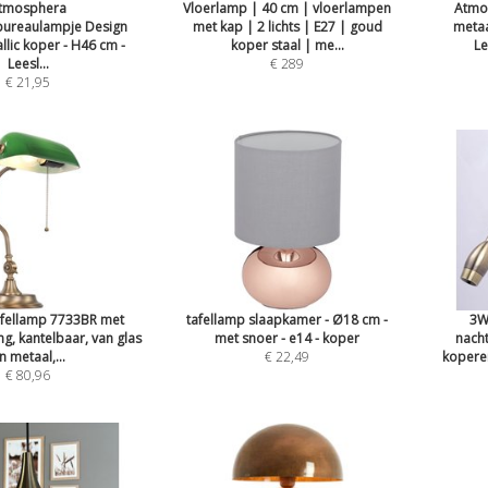
tmosphera
Vloerlamp | 40 cm | vloerlampen
Atmo
bureaulampje Design
met kap | 2 lichts | E27 | goud
metaa
allic koper - H46 cm -
koper staal | me...
Le
Leesl...
€ 289
€ 21,95
afellamp 7733BR met
tafellamp slaapkamer - Ø18 cm -
3W
ing, kantelbaar, van glas
met snoer - e14 - koper
nacht
n metaal,...
€ 22,49
kopere
€ 80,96