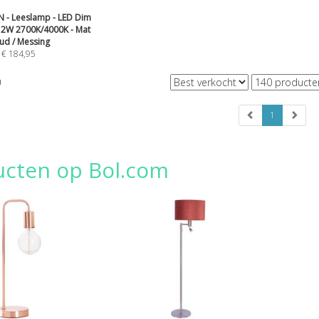
 - Leeslamp - LED Dim
12W 2700K/4000K - Mat
ud / Messing
€
184,95
n
1
ucten op Bol.com