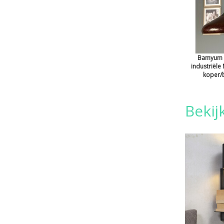
Bamyum P
industriële
koper/b
Bekij