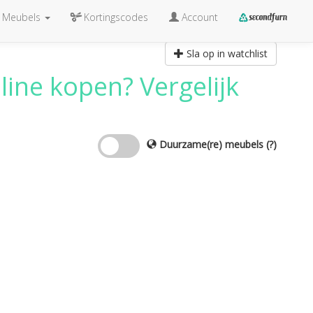
Meubels
Kortingscodes
Account
Sla op in watchlist
ine kopen? Vergelijk
Duurzame(re) meubels
(?)