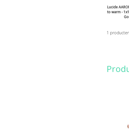
Lucide AARON
to warm - 1x
Go
1
producte
Prod