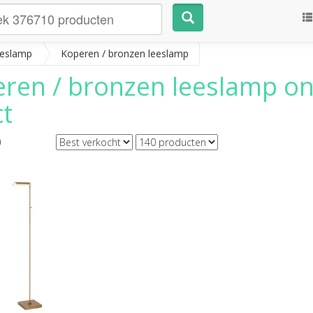
eslamp
Koperen / bronzen leeslamp
ren / bronzen leeslamp
onl
ct
n