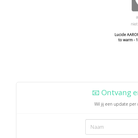
Lucide AARON
to warm - 
📧 Ontvang e
Wil jij een update pe