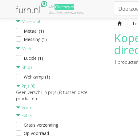
De
Groene(re)
Meubelzoekmachine
Materiaal
Le
Metaal (1)
Kope
Messing (1)
dire
Merk
Lucide (1)
1
producte
Shop
Wehkamp (1)
Prijs (€)
Geen verschil in prijs (€) tussen deze
producten.
Vorm
Extra
Gratis verzending
Op voorraad