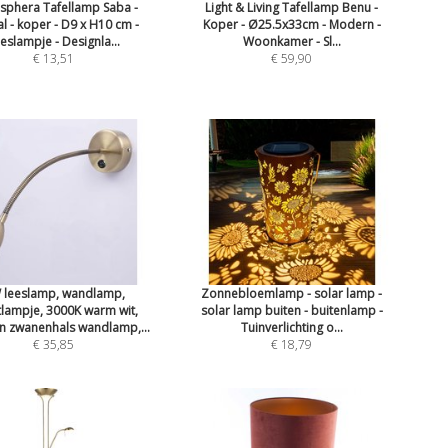
sphera Tafellamp Saba -
Light & Living Tafellamp Benu -
l - koper - D9 x H10 cm -
Koper - Ø25.5x33cm - Modern -
eslampje - Designla...
Woonkamer - Sl...
€ 13,51
€ 59,90
 leeslamp, wandlamp,
Zonnebloemlamp - solar lamp -
lampje, 3000K warm wit,
solar lamp buiten - buitenlamp -
n zwanenhals wandlamp,...
Tuinverlichting o...
€ 35,85
€ 18,79