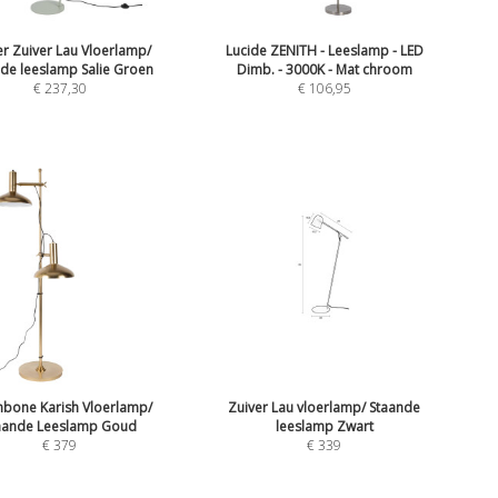
er Zuiver Lau Vloerlamp/
Lucide ZENITH - Leeslamp - LED
de leeslamp Salie Groen
Dimb. - 3000K - Mat chroom
€
237,30
€
106,95
hbone Karish Vloerlamp/
Zuiver Lau vloerlamp/ Staande
aande Leeslamp Goud
leeslamp Zwart
€
379
€
339