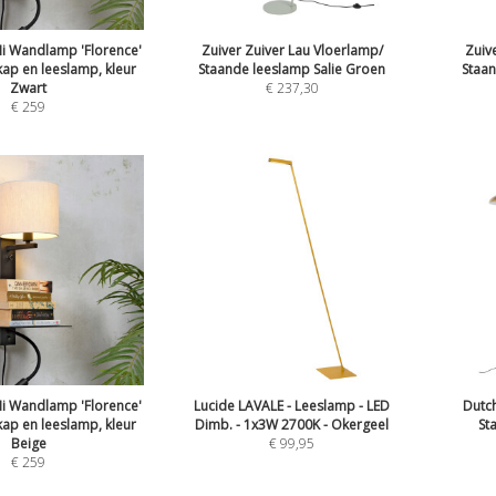
Mi Wandlamp 'Florence'
Zuiver Zuiver Lau Vloerlamp/
Zuiv
kap en leeslamp, kleur
Staande leeslamp Salie Groen
Staan
Zwart
€
237,30
€
259
Mi Wandlamp 'Florence'
Lucide LAVALE - Leeslamp - LED
Dutc
kap en leeslamp, kleur
Dimb. - 1x3W 2700K - Okergeel
St
Beige
€
99,95
€
259