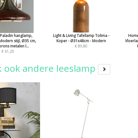
aladin hanglamp,
Light & Living Tafellamp Tolima -
Home 
 Modern stijl, Ø35 cm,
Koper - Ø31x48cm - Modern
Vloerla
rons metalen l...
€ 89,80
€ 61,20
k ook andere leeslamp