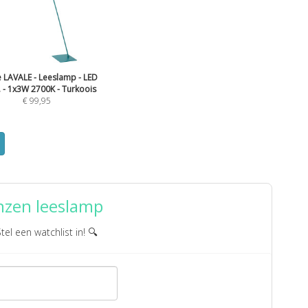
e LAVALE - Leeslamp - LED
 - 1x3W 2700K - Turkoois
€
99,95
nzen leeslamp
Stel een watchlist in! 🔍