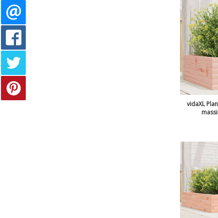
vidaXL Pla
massi