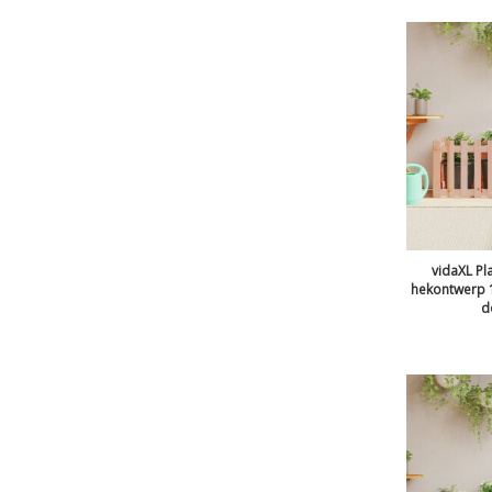
vidaXL P
hekontwerp 
d