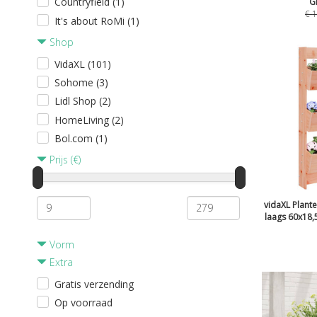
Countryfield (1)
G
€
1
It's about RoMi (1)
Shop
VidaXL (101)
Sohome (3)
Lidl Shop (2)
HomeLiving (2)
Bol.com (1)
Prijs (€)
vidaXL Plan
laags 60x18
Vorm
Extra
Gratis verzending
Op voorraad