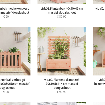
tenbak met hekontwerp
vidaXL Plantenbak 40x40x46 cm
vidaXL
 massief douglashout
massief douglashout
€
20
€
89,99
lantenbak verhoogd
vidaXL Plantenbak met rek
vida
100x50x50 cm massief
79x39,5x114 cm massief
hekontw
ouglashout
douglashout
€
28
€
93,99