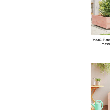
vidaXL Plan
massi