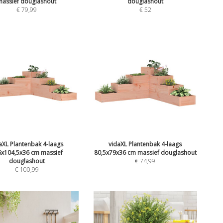
massief douglashout
douglashout
€
79,99
€
52
aXL Plantenbak 4-laags
vidaXL Plantenbak 4-laags
6x104,5x36 cm massief
80,5x79x36 cm massief douglashout
douglashout
€
74,99
€
100,99