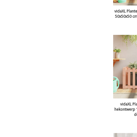
vidaXL Plan
50x50x50 cm
vidaXL P
hekontwerp 
d