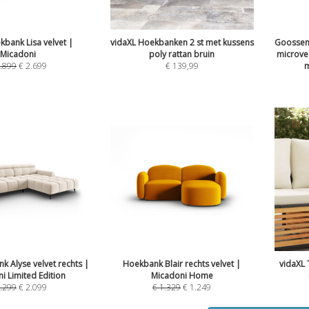
ekbank Lisa velvet |
vidaXL Hoekbanken 2 st met kussens
Goossen
Micadoni
poly rattan bruin
microvez
.899
€
2.699
€
139,99
m
nk Alyse velvet rechts |
Hoekbank Blair rechts velvet |
vidaXL
i Limited Edition
Micadoni Home
.299
€
2.099
€
1.329
€
1.249