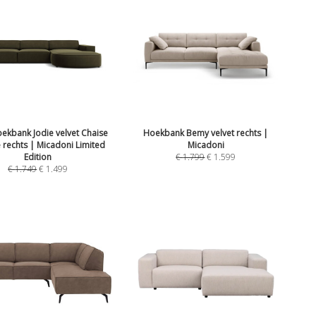
hoekbank Jodie velvet Chaise
Hoekbank Bemy velvet rechts |
 rechts | Micadoni Limited
Micadoni
Edition
€
1.799
€
1.599
€
1.749
€
1.499