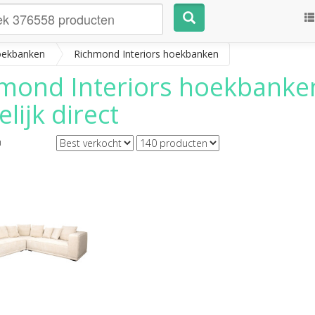
ekbanken
Richmond Interiors hoekbanken
mond Interiors hoekbanke
lijk direct
n