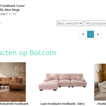
 Hoekbank 'Lusso'
lle, kleur Beige
.242
€
4.193
n
1
ucten op Bol.com
Industriële hoekbank
Luxe modulaire hoekbank - Extra
Hoekb