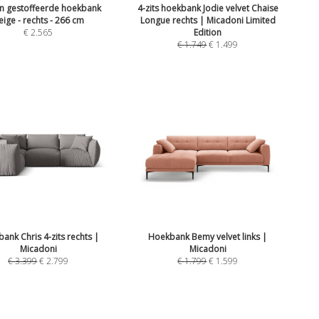
n gestoffeerde hoekbank
4-zits hoekbank Jodie velvet Chaise
eige - rechts - 266 cm
Longue rechts | Micadoni Limited
€
2.565
Edition
€
1.749
€
1.499
ank Chris 4-zits rechts |
Hoekbank Bemy velvet links |
Micadoni
Micadoni
€
3.399
€
2.799
€
1.799
€
1.599