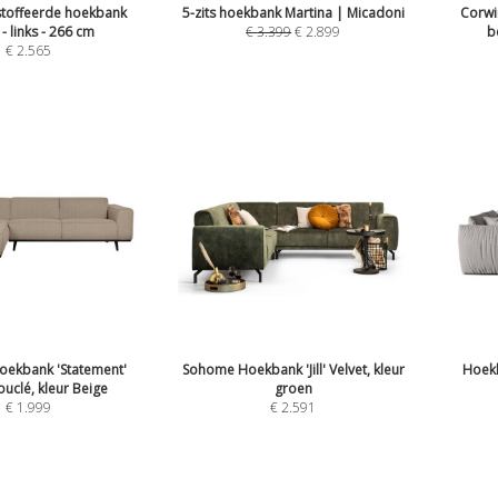
stoffeerde hoekbank
5-zits hoekbank Martina | Micadoni
Corwi
- links - 266 cm
€
3.399
€
2.899
b
€
2.565
kbank 'Statement'
Sohome Hoekbank 'Jill' Velvet, kleur
Hoekb
ouclé, kleur Beige
groen
€
1.999
€
2.591