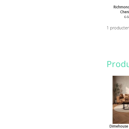
Richmond
Cheni
€
5
1
producte
Prod
Dimehouse 