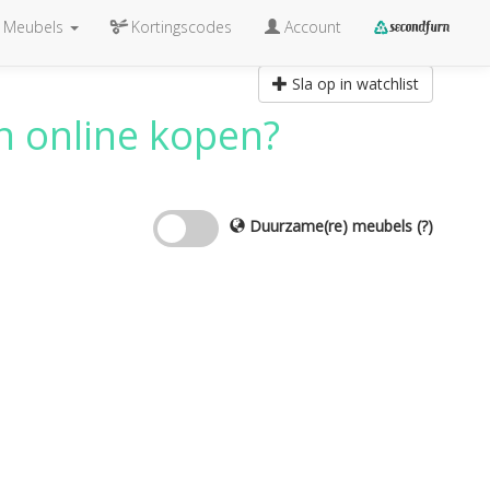
Meubels
Kortingscodes
Account
Sla op in watchlist
n
online kopen?
Duurzame(re) meubels
(?)