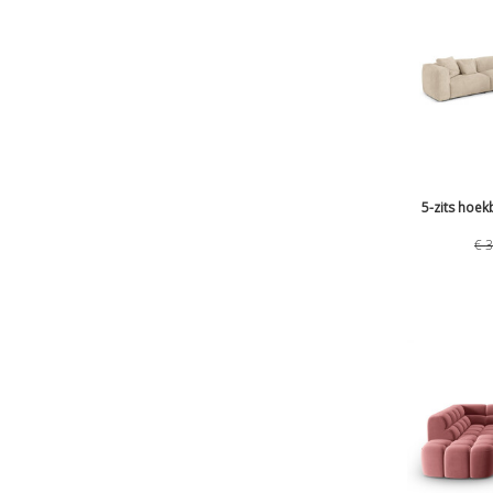
5-zits hoek
€
3