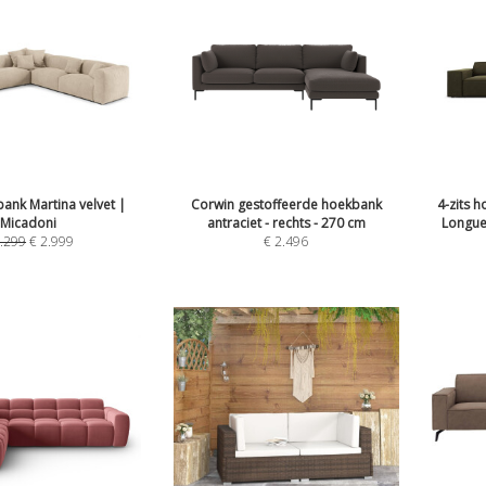
bank Martina velvet |
Corwin gestoffeerde hoekbank
4-zits 
Micadoni
antraciet - rechts - 270 cm
Longue
.299
€
2.999
€
2.496