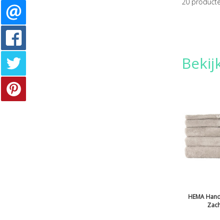
20
product
Beki
HEMA Handd
Zach