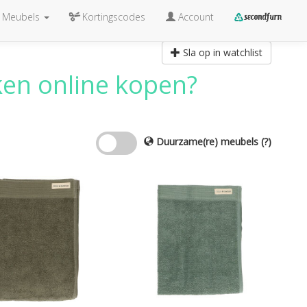
Meubels
Kortingscodes
Account
Sla op in watchlist
ken
online kopen?
Duurzame(re) meubels
(?)