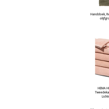
Handdoek, Re
olijfg
HEMA H
Tweedekan
Licht