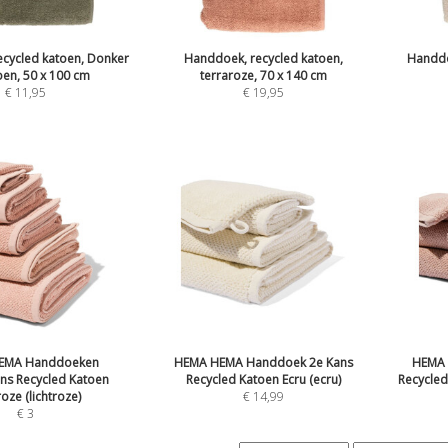
cycled katoen, Donker
Handdoek, recycled katoen,
Handdo
roen, 50 x 100 cm
terraroze, 70 x 140 cm
€
11,95
€
19,95
EMA Handdoeken
HEMA HEMA Handdoek 2e Kans
HEMA 
s Recycled Katoen
Recycled Katoen Ecru (ecru)
Recycled
roze (lichtroze)
€
14,99
€
3