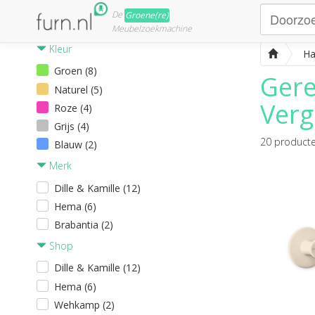
De
Groene(re)
Meubelzoekmachine
Kleur
Ha
Groen (8)
Gere
Naturel (5)
Verge
Roze (4)
Grijs (4)
20
product
Blauw (2)
Merk
Dille & Kamille (12)
Hema (6)
Brabantia (2)
Shop
Dille & Kamille (12)
Hema (6)
Wehkamp (2)