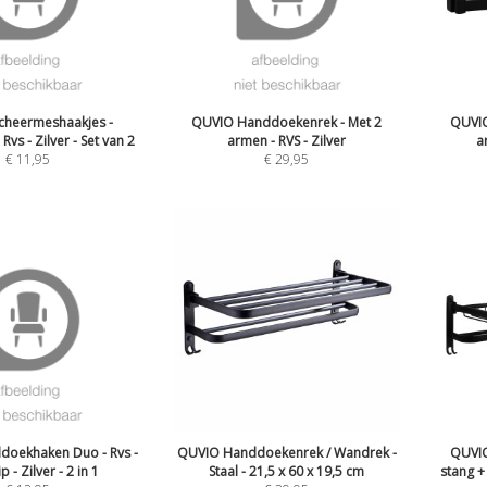
cheermeshaakjes -
QUVIO Handdoekenrek - Met 2
QUVIO
Rvs - Zilver - Set van 2
armen - RVS - Zilver
a
€
11,95
€
29,95
doekhaken Duo - Rvs -
QUVIO Handdoekenrek / Wandrek -
QUVIO
p - Zilver - 2 in 1
Staal - 21,5 x 60 x 19,5 cm
stang +