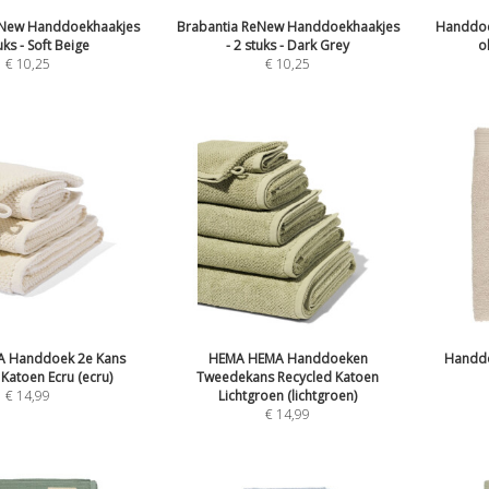
eNew Handdoekhaakjes
Brabantia ReNew Handdoekhaakjes
Handdoe
uks - Soft Beige
- 2 stuks - Dark Grey
o
€
10,25
€
10,25
 Handdoek 2e Kans
HEMA HEMA Handdoeken
Handdo
Katoen Ecru (ecru)
Tweedekans Recycled Katoen
€
14,99
Lichtgroen (lichtgroen)
€
14,99