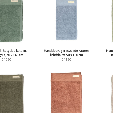
, Recycled katoen,
Handdoek, gerecyclede katoen,
Hand
ijs, 70 x 140 cm
lichtblauw, 50 x 100 cm
Li
€
19,95
€
11,95