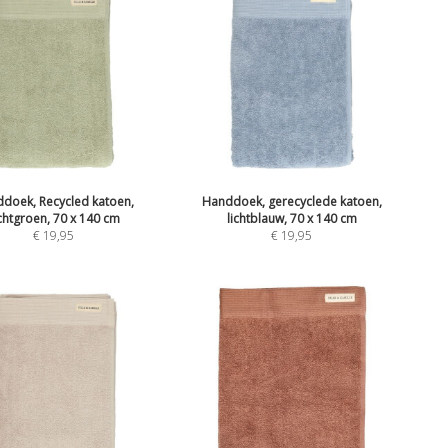
doek, Recycled katoen,
Handdoek, gerecyclede katoen,
chtgroen, 70 x 140 cm
lichtblauw, 70 x 140 cm
€
19,95
€
19,95