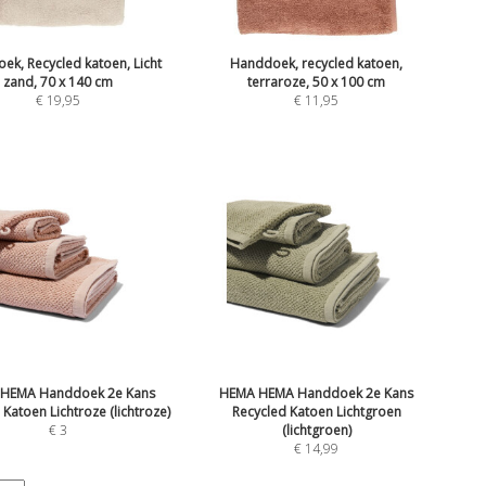
ek, Recycled katoen, Licht
Handdoek, recycled katoen,
zand, 70 x 140 cm
terraroze, 50 x 100 cm
€
19,95
€
11,95
HEMA Handdoek 2e Kans
HEMA HEMA Handdoek 2e Kans
 Katoen Lichtroze (lichtroze)
Recycled Katoen Lichtgroen
€
3
(lichtgroen)
€
14,99