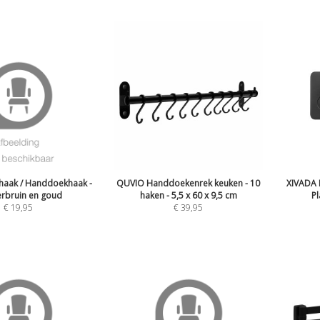
aak / Handdoekhaak -
QUVIO Handdoekenrek keuken - 10
XIVADA 
rbruin en goud
haken - 5,5 x 60 x 9,5 cm
Pl
€
19,95
€
39,95