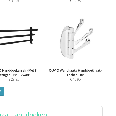
€
39,95
€
39,95
 Handdoekenrek - Met 3
QUVIO Wandhaak / Handdoekhaak -
stangen - RVS - Zwart
3 haken - RVS
€
29,95
€
13,95
n
riaal handdoeken