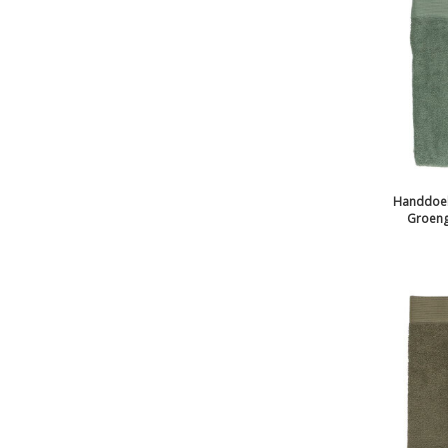
Handdoek
Groengr