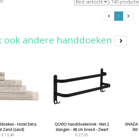
en
1
jk ook andere handdoeken
oeken - Hotel Extra
QUVIO Handdoekenrek - Met 2
XIVADA 
t Zand (zand)
stangen - 48 cm breed - Zwart
3M 
€
13,49
€
27,95