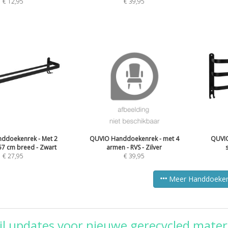
€
12,95
€
39,95
ddoekenrek - Met 2
QUVIO Handdoekenrek - met 4
QUVIO
57 cm breed - Zwart
armen - RVS - Zilver
€
27,95
€
39,95
Meer Handdoeke
l updates voor nieuwe gerecycled mate