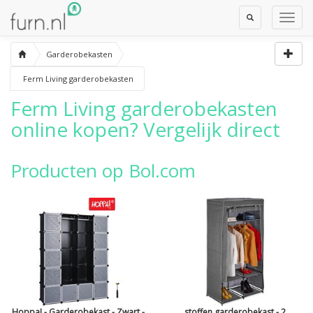
Toggle
Toggl
Search
Navig
Garderobekasten
Ferm Living garderobekasten
Ferm Living garderobekasten
online kopen? Vergelijk direct
Producten op Bol.com
Hoppa! - Garderobekast - Zwart -
stoffen garderobekast - 2