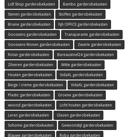
Lidl Shop garderobekasten
Bambo garderobekasten
Stenen garderobekasten
Stoffen garderobekasten
Bruine garderobekasten
hjh OFFICE garderobekasten
Goossens garderobekasten
Transparante garderobekasten
Goossens Wonen garderobekasten
Zwarte garderobekasten
Rotan garderobekasten
Bureaustoel24 garderobekasten
Zilveren garderobekasten
Witte garderobekasten
Houten garderobekasten
VidaXL garderobekasten
Beige / creme garderobekasten
VidaXL garderobekasten
Plastic garderobekasten
Groene garderobekasten
woood garderobekasten
Licht houten garderobekasten
Leren garderobekasten
Glazen garderobekasten
Sohome garderobekasten
Gewoonstijl garderobekasten
Blauwe garderobekasten
Roba garderobekasten