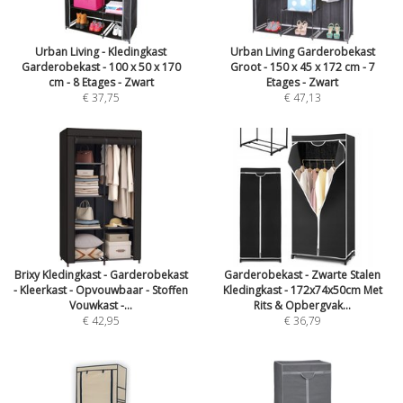
Urban Living - Kledingkast
Urban Living Garderobekast
Garderobekast - 100 x 50 x 170
Groot - 150 x 45 x 172 cm - 7
cm - 8 Etages - Zwart
Etages - Zwart
€ 37,75
€ 47,13
Brixy Kledingkast - Garderobekast
Garderobekast - Zwarte Stalen
- Kleerkast - Opvouwbaar - Stoffen
Kledingkast - 172x74x50cm Met
Vouwkast -...
Rits & Opbergvak...
€ 42,95
€ 36,79