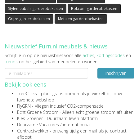
Stylemeubels garderobekasten
Bol.com garderobekasten
Grijze garderobekasten
Metalen garderobekasten
Nieuwsbrief Furn.nl meubels & nieuws
Schrijf je in op de nieuwsbrief voor alle
acties
,
kortingscodes
en
trends
op het gebied van meubelen en wonen
Inschrijven
Bekijk ook eens
TreeClicks
- plant gratis bomen als je winkelt bij jouw
favoriete webshop
FlyGRN
- Vliegen inclusief CO2-compensatie
Echt Groene Stroom
- Alleen écht groene stroom afsluiten
Kies Groener
- Duurzaam leven platform
Duurzame Vacatures
/
internationaal
Contractwekker
- ontvang tijdig een mail als je contract
afloopt