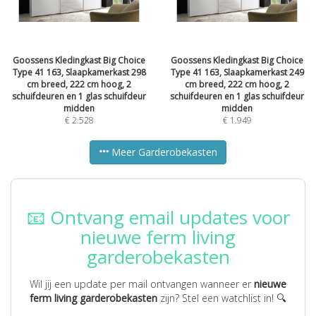
Goossens Kledingkast Big Choice
Goossens Kledingkast Big Choice
Type 41 163, Slaapkamerkast 298
Type 41 163, Slaapkamerkast 249
cm breed, 222 cm hoog, 2
cm breed, 222 cm hoog, 2
schuifdeuren en 1 glas schuifdeur
schuifdeuren en 1 glas schuifdeur
midden
midden
€
2.528
€
1.949
Meer Garderobekasten
📧 Ontvang email updates voor
nieuwe ferm living
garderobekasten
Wil jij een update per mail ontvangen wanneer er
nieuwe
ferm living garderobekasten
zijn? Stel een watchlist in! 🔍