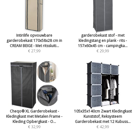
Intirilife opvouwbare
garderobekast stof - met
garderobekast 170x58x28 cm in
kledingstang en plank - rits -
CREAM BEIGE - Met ritssluiti...
157x60x45 cm - campingka...
€ 27,99
€ 29,99
Cheqo® XL Garderobekast -
105x35x140cm Zwart Kledingkast
Kledingkast met Metalen Frame -
Kunststof, Reksysteem
Kleding Opbergkast - O...
Garderobekast met 12 Kubuss...
€ 32,99
€ 42,99