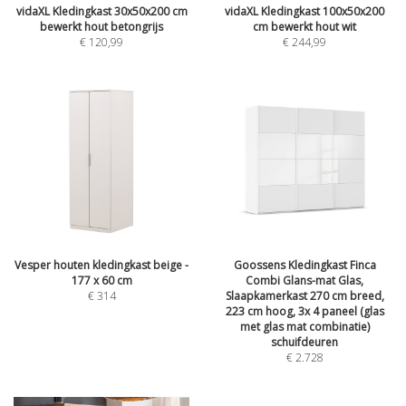
vidaXL Kledingkast 30x50x200 cm
vidaXL Kledingkast 100x50x200
bewerkt hout betongrijs
cm bewerkt hout wit
€
120,99
€
244,99
Vesper houten kledingkast beige -
Goossens Kledingkast Finca
177 x 60 cm
Combi Glans-mat Glas,
€
314
Slaapkamerkast 270 cm breed,
223 cm hoog, 3x 4 paneel (glas
met glas mat combinatie)
schuifdeuren
€
2.728