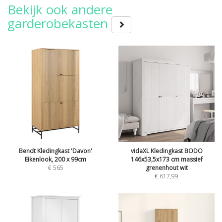
Bekijk ook andere
garderobekasten
Bendt Kledingkast 'Davon'
vidaXL Kledingkast BODO
Eikenlook, 200 x 99cm
146x53,5x173 cm massief
€
565
grenenhout wit
€
617,99