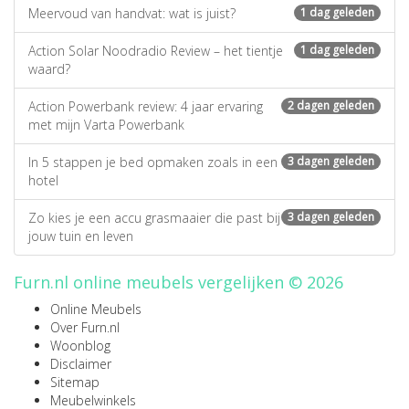
Meervoud van handvat: wat is juist?
1 dag geleden
Action Solar Noodradio Review – het tientje
1 dag geleden
waard?
Action Powerbank review: 4 jaar ervaring
2 dagen geleden
met mijn Varta Powerbank
In 5 stappen je bed opmaken zoals in een
3 dagen geleden
hotel
Zo kies je een accu grasmaaier die past bij
3 dagen geleden
jouw tuin en leven
Furn.nl online meubels vergelijken © 2026
Online Meubels
Over Furn.nl
Woonblog
Disclaimer
Sitemap
Meubelwinkels