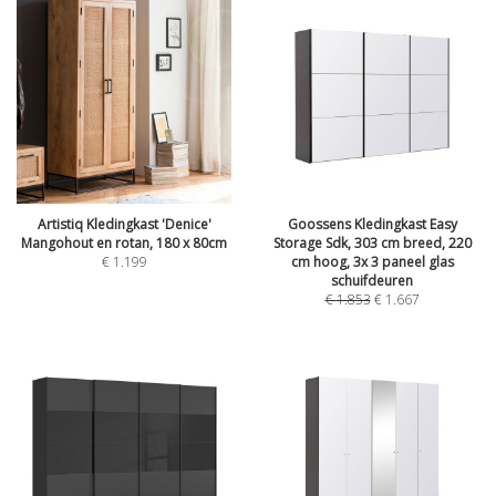
Artistiq Kledingkast 'Denice'
Goossens Kledingkast Easy
Mangohout en rotan, 180 x 80cm
Storage Sdk, 303 cm breed, 220
€
1.199
cm hoog, 3x 3 paneel glas
schuifdeuren
€
1.853
€
1.667