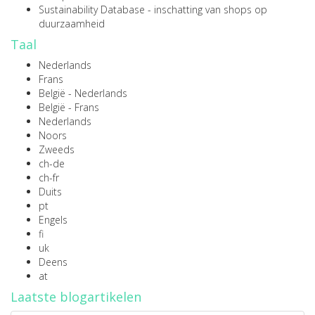
Sustainability Database
- inschatting van shops op
duurzaamheid
Taal
Nederlands
Frans
België - Nederlands
België - Frans
Nederlands
Noors
Zweeds
ch-de
ch-fr
Duits
pt
Engels
fi
uk
Deens
at
Laatste blogartikelen