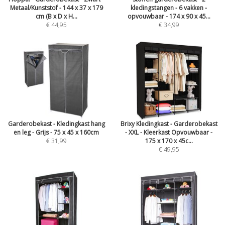
Metaal/Kunststof - 144 x 37 x 179
kledingstangen - 6 vakken -
cm (B x D x H...
opvouwbaar - 174 x 90 x 45...
€ 44,95
€ 34,99
Garderobekast - Kledingkast hang
Brixy Kledingkast - Garderobekast
en leg - Grijs - 75 x 45 x 160cm
- XXL - Kleerkast Opvouwbaar -
€ 31,99
175 x 170 x 45c...
€ 49,95