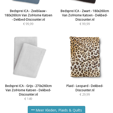
Bedsprei ICA - Zeeblauw -
Bedsprei ICA - Zwart - 180x260cm
180x260cm Van Zo!Home Katoen
Van Zo!Home Katoen - Dekbed-
- Dekbed-Discounter.nl
Discounter.nl
€
99,99
€
99,99
Bedsprei ICA - Grijs - 270x260cm
Plaid - Leopard - Dekbed-
Van Zo!Home Katoen - Dekbed-
Discounter.nl
Discounter.nl
€
29,99
€
149
Meer Kleden, Plaids & Quilts