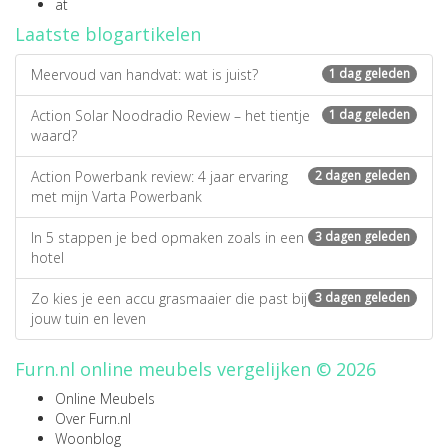
at
Laatste blogartikelen
Meervoud van handvat: wat is juist?
1 dag geleden
Action Solar Noodradio Review – het tientje
1 dag geleden
waard?
Action Powerbank review: 4 jaar ervaring
2 dagen geleden
met mijn Varta Powerbank
In 5 stappen je bed opmaken zoals in een
3 dagen geleden
hotel
Zo kies je een accu grasmaaier die past bij
3 dagen geleden
jouw tuin en leven
Furn.nl online meubels vergelijken © 2026
Online Meubels
Over Furn.nl
Woonblog