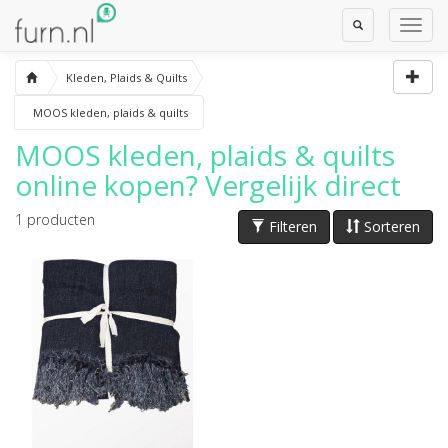
Toggle
Toggl
Search
Navig
Kleden, Plaids & Quilts
MOOS kleden, plaids & quilts
MOOS kleden, plaids & quilts
online kopen? Vergelijk direct
1
producten
Filteren
Sorteren