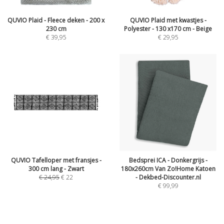
QUVIO Plaid - Fleece deken - 200 x
QUVIO Plaid met kwastjes -
230 cm
Polyester - 130 x170 cm - Beige
€
39,95
€
29,95
QUVIO Tafelloper met fransjes -
Bedsprei ICA - Donkergrijs -
300 cm lang - Zwart
180x260cm Van Zo!Home Katoen
€
24,95
€
22
- Dekbed-Discounter.nl
€
99,99