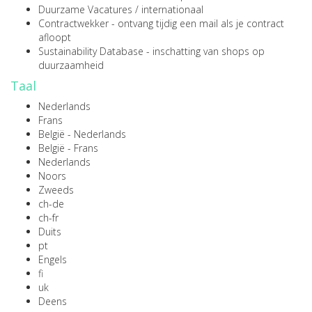
Duurzame Vacatures
/
internationaal
Contractwekker
- ontvang tijdig een mail als je contract
afloopt
Sustainability Database
- inschatting van shops op
duurzaamheid
Taal
Nederlands
Frans
België - Nederlands
België - Frans
Nederlands
Noors
Zweeds
ch-de
ch-fr
Duits
pt
Engels
fi
uk
Deens