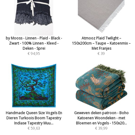
by Mooss - Linnen - Plaid - Black -
Atmooz Plaid Twilight –
Zwart - 100% Linnen - Kleed -
150x200cm – Taupe – Katoenmix –
Deken - Sprei
Met Franjes
€ 94,95
€ 39
Handmade Queen Size Vogels En
Geweven deken patroon - Boho
Dieren Turkoois Boom Tapestry
Katoenen Woondeken - met
Indiase Tapestry Muu...
Bloemen en Vogels - 150x20...
€ 59,63
€ 39,99