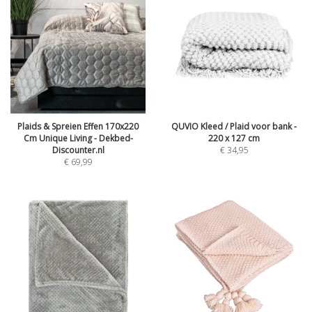
Plaids & Spreien Effen 170x220
QUVIO Kleed / Plaid voor bank -
Cm Unique Living - Dekbed-
220 x 127 cm
Discounter.nl
€
34,95
€
69,99