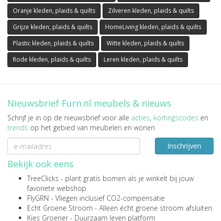
Oranje kleden, plaids & quilts
Zilveren kleden, plaids & quilts
Grijze kleden, plaids & quilts
HomeLiving kleden, plaids & quilts
Plastic kleden, plaids & quilts
Witte kleden, plaids & quilts
Rode kleden, plaids & quilts
Leren kleden, plaids & quilts
Nieuwsbrief Furn.nl meubels & nieuws
Schrijf je in op de nieuwsbrief voor alle
acties
,
kortingscodes
en
trends
op het gebied van meubelen en wonen
Inschrijven
Bekijk ook eens
TreeClicks
- plant gratis bomen als je winkelt bij jouw
favoriete webshop
FlyGRN
- Vliegen inclusief CO2-compensatie
Echt Groene Stroom
- Alleen écht groene stroom afsluiten
Kies Groener
- Duurzaam leven platform