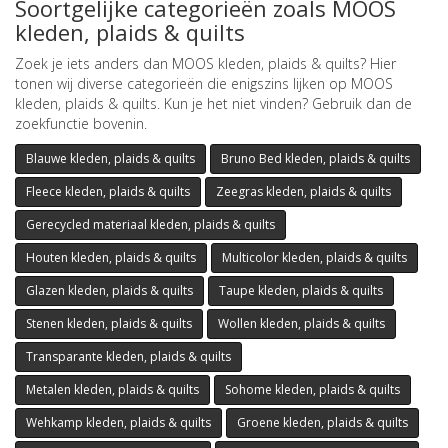
Soortgelijke categorieën zoals MOOS
kleden, plaids & quilts
Zoek je iets anders dan MOOS kleden, plaids & quilts? Hier
tonen wij diverse categorieën die enigszins lijken op MOOS
kleden, plaids & quilts. Kun je het niet vinden? Gebruik dan de
zoekfunctie bovenin.
Blauwe kleden, plaids & quilts
Bruno Bed kleden, plaids & quilts
Fleece kleden, plaids & quilts
Zeegras kleden, plaids & quilts
Gerecycled materiaal kleden, plaids & quilts
Houten kleden, plaids & quilts
Multicolor kleden, plaids & quilts
Glazen kleden, plaids & quilts
Taupe kleden, plaids & quilts
Stenen kleden, plaids & quilts
Wollen kleden, plaids & quilts
Transparante kleden, plaids & quilts
Metalen kleden, plaids & quilts
Sohome kleden, plaids & quilts
Wehkamp kleden, plaids & quilts
Groene kleden, plaids & quilts