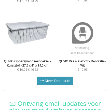
€
12,95
€
10,79
€
19,95
QUVIO Opbergmand met deksel -
QUVIO Vaas - Gezicht - Decoratie -
Kunststof - 27,5 x 41 x 14,5 cm
Wit
€
19,95
€
16,62
€
19,95
Meer Decoratie
📧 Ontvang email updates voor