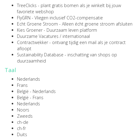
TreeClicks
- plant gratis bomen als je winkelt bij jouw
favoriete webshop
FlyGRN
- Vliegen inclusief CO2-compensatie
Echt Groene Stroom
- Alleen écht groene stroom afsluiten
Kies Groener
- Duurzaam leven platform
Duurzame Vacatures
/
internationaal
Contractwekker
- ontvang tijdig een mail als je contract
afloopt
Sustainability Database
- inschatting van shops op
duurzaamheid
Taal
Nederlands
Frans
België - Nederlands
België - Frans
Nederlands
Noors
Zweeds
ch-de
ch-fr
Duits