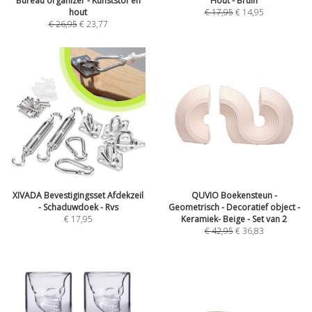
Bureau organizer - Kunststof en
Hout - Bruin
hout
€
17,95
€
14,95
€
26,95
€
23,77
XIVADA Bevestigingsset Afdekzeil
QUVIO Boekensteun -
- Schaduwdoek - Rvs
Geometrisch - Decoratief object -
€
17,95
Keramiek- Beige - Set van 2
€
42,95
€
36,83