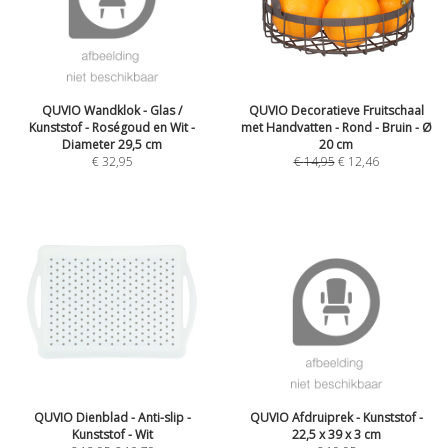
QUVIO Wandklok - Glas /
QUVIO Decoratieve Fruitschaal
Kunststof - Roségoud en Wit -
met Handvatten - Rond - Bruin - Ø
Diameter 29,5 cm
20 cm
€
32,95
€
14,95
€
12,46
QUVIO Dienblad - Anti-slip -
QUVIO Afdruiprek - Kunststof -
Kunststof - Wit
22,5 x 39 x 3 cm