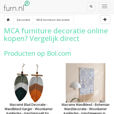
Toggle
Toggl
Search
Navig
Decoratie
MCA furniture decoratie
MCA furniture decoratie
online
kopen? Vergelijk direct
Producten op Bol.com
Macramé Blad Decoratie -
Macrame Wandkleed - Bohemian
Wandkleed Hanger - Woonkamer
Wanddecoratie - Woonkamer
Aankleden - Handgemaakt Ka...
Aankleden - Handgeweven m...