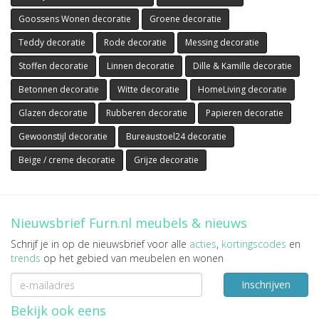
Goossens Wonen decoratie
Groene decoratie
Teddy decoratie
Rode decoratie
Messing decoratie
Stoffen decoratie
Linnen decoratie
Dille & Kamille decoratie
Betonnen decoratie
Witte decoratie
HomeLiving decoratie
Glazen decoratie
Rubberen decoratie
Papieren decoratie
Gewoonstijl decoratie
Bureaustoel24 decoratie
Beige / creme decoratie
Grijze decoratie
Nieuwsbrief Furn.nl meubels & nieuws
Schrijf je in op de nieuwsbrief voor alle
acties
,
kortingscodes
en
trends
op het gebied van meubelen en wonen
Inschrijven
Bekijk ook eens