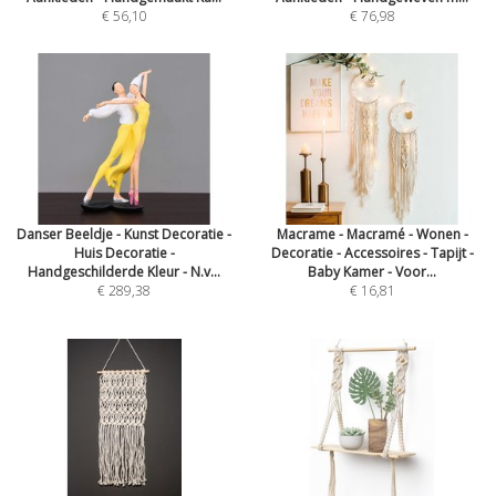
€ 56,10
€ 76,98
Danser Beeldje - Kunst Decoratie -
Macrame - Macramé - Wonen -
Huis Decoratie -
Decoratie - Accessoires - Tapijt -
Handgeschilderde Kleur - N.v...
Baby Kamer - Voor...
€ 289,38
€ 16,81