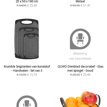
25 x 50 x 160 cm
Metaal
€
64,95
€
55,69
€
59,95
€
51,41
Krumble Snijplanken van kunststof
QUVIO Dienblad decoratief - Glas
- Handvaten - Set van 3
met spiegel - Goud
€
19,95
€
15,79
€
29,95
€
25,69