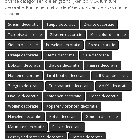
diverse categorieën die enigszins lijken op MCA furniture
decoratie. Kun je het niet vinden? Gebruik dan de zoekfunctie
bovenin.
Schuim decoratie
Taupe decoratie
Zwarte decoratie
Turqoise decoratie
Zilveren decoratie
Multicolor decoratie
Stenen decoratie
Porselein decoratie
Roze decoratie
Oranje decoratie
Hema decoratie
Gele decoratie
Bol.com decoratie
Blauwe decoratie
Paarse decoratie
Houten decoratie
Licht houten decoratie
Lidl Shop decoratie
Zeegras decoratie
Transparante decoratie
VidaXL decoratie
Naduvi decoratie
Katoenen decoratie
Fleece decoratie
Wollen decoratie
Koperen / bronzen decoratie
Fluwelen decoratie
Rotan decoratie
Gouden decoratie
Marmeren decoratie
Plastic decoratie
Gerecycled materiaal decoratie
Bambo decoratie