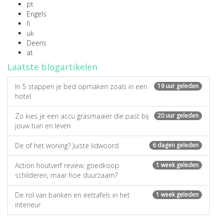
pt
Engels
fi
uk
Deens
at
Laatste blogartikelen
In 5 stappen je bed opmaken zoals in een
19 uur geleden
hotel
Zo kies je een accu grasmaaier die past bij
20 uur geleden
jouw tuin en leven
De of het woning? Juiste lidwoord
6 dagen geleden
Action houtverf review: goedkoop
1 week geleden
schilderen, maar hoe duurzaam?
De rol van banken en eettafels in het
1 week geleden
interieur