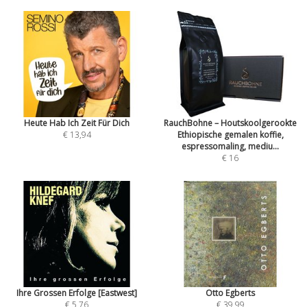
Heute Hab Ich Zeit Für Dich
RauchBohne – Houtskoolgerookte
€ 13,94
Ethiopische gemalen koffie,
espressomaling, mediu...
€ 16
Ihre Grossen Erfolge [Eastwest]
Otto Egberts
€ 5,76
€ 39,99