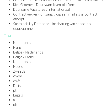
Kies Groener
- Duurzaam leven platform
Duurzame Vacatures
/
internationaal
Contractwekker
- ontvang tijdig een mail als je contract
afloopt
Sustainability Database
- inschatting van shops op
duurzaamheid
Taal
Nederlands
Frans
België - Nederlands
België - Frans
Nederlands
Noors
Zweeds
ch-de
ch-fr
Duits
pt
Engels
fi
uk