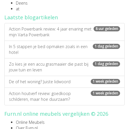
Deens
at
Laatste blogartikelen
Action Powerbank review: 4 jaar ervaring met
8 uur geleden
mijn Varta Powerbank
In 5 stappen je bed opmaken zoals in een
1 dag geleden
hotel
Zo kies je een accu grasmaaier die past bij
1 dag geleden
jouw tuin en leven
De of het woning? Juiste lidwoord
1 week geleden
Action houtverf review: goedkoop
1 week geleden
schilderen, maar hoe duurzaam?
Furn.nl online meubels vergelijken © 2026
Online Meubels
Over Furn.nl