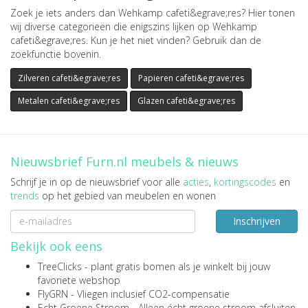
Zoek je iets anders dan Wehkamp cafeti&egrave;res? Hier tonen
wij diverse categorieën die enigszins lijken op Wehkamp
cafeti&egrave;res. Kun je het niet vinden? Gebruik dan de
zoekfunctie bovenin.
Zilveren cafeti&egrave;res
Papieren cafeti&egrave;res
Metalen cafeti&egrave;res
Glazen cafeti&egrave;res
Nieuwsbrief Furn.nl meubels & nieuws
Schrijf je in op de nieuwsbrief voor alle
acties
,
kortingscodes
en
trends
op het gebied van meubelen en wonen
Inschrijven
Bekijk ook eens
TreeClicks
- plant gratis bomen als je winkelt bij jouw
favoriete webshop
FlyGRN
- Vliegen inclusief CO2-compensatie
Echt Groene Stroom
- Alleen écht groene stroom afsluiten