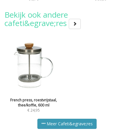
Bekijk ook andere
cafeti&egrave;res
French press, roestvrijstaal,
thee/koffie, 600 ml
€
24,95
Meer Cafeti&egrave;res