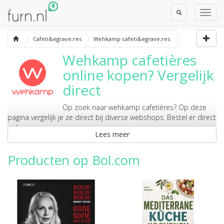
Toggle
Toggl
Search
Navig
Cafeti&egrave;res
Wehkamp cafeti&egrave;res
Wehkamp cafetières
online kopen? Vergelijk
direct
Op zoek naar
wehkamp cafetières
? Op deze
pagina vergelijk je ze direct bij diverse webshops. Bestel er direct
online.
Lees meer
Producten op Bol.com