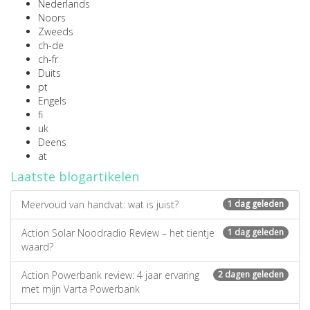
Nederlands
Noors
Zweeds
ch-de
ch-fr
Duits
pt
Engels
fi
uk
Deens
at
Laatste blogartikelen
Meervoud van handvat: wat is juist?
1 dag geleden
Action Solar Noodradio Review – het tientje
1 dag geleden
waard?
Action Powerbank review: 4 jaar ervaring
2 dagen geleden
met mijn Varta Powerbank