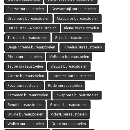
Paarse bureaustoelen
Gewoonstijl bureaustoelen
Draaibare bureaustoelen
Multicolor bureaustoelen
Bureaustoel24 bureaustoelen
Kleine bureaustoelen
Turqoise bureaustoelen
Grijze bureaustoelen
Beige / creme bureaustoelen
Fluwelen bureaustoelen
Sihoo bureaustoelen
MyBuero bureaustoelen
Taupe bureaustoelen
Blauwe bureaustoelen
Zwarte bureaustoelen
Lisomme bureaustoelen
Roze bureaustoelen
Rode bureaustoelen
Katoenen bureaustoelen
Inklapbare bureaustoelen
Bendt bureaustoelen
Groene bureaustoelen
Bruine bureaustoelen
VidaXL bureaustoelen
Wollen bureaustoelen
Grote bureaustoelen