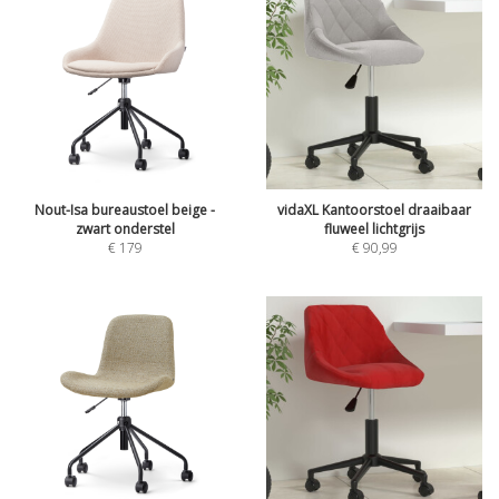
Nout-Isa bureaustoel beige -
vidaXL Kantoorstoel draaibaar
zwart onderstel
fluweel lichtgrijs
€
179
€
90,99