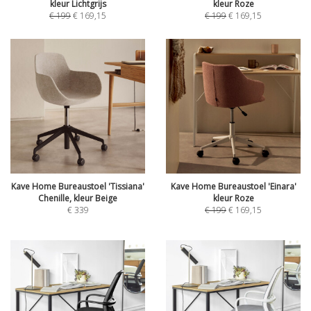
kleur Lichtgrijs
kleur Roze
€
199
€
169,15
€
199
€
169,15
Kave Home Bureaustoel 'Tissiana'
Kave Home Bureaustoel 'Einara'
Chenille, kleur Beige
kleur Roze
€
339
€
199
€
169,15