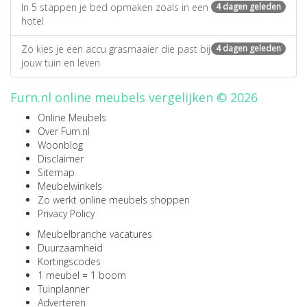
In 5 stappen je bed opmaken zoals in een
4 dagen geleden
hotel
Zo kies je een accu grasmaaier die past bij
4 dagen geleden
jouw tuin en leven
Furn.nl online meubels vergelijken © 2026
Online Meubels
Over Furn.nl
Woonblog
Disclaimer
Sitemap
Meubelwinkels
Zo werkt online meubels shoppen
Privacy Policy
Meubelbranche vacatures
Duurzaamheid
Kortingscodes
1 meubel = 1 boom
Tuinplanner
Adverteren