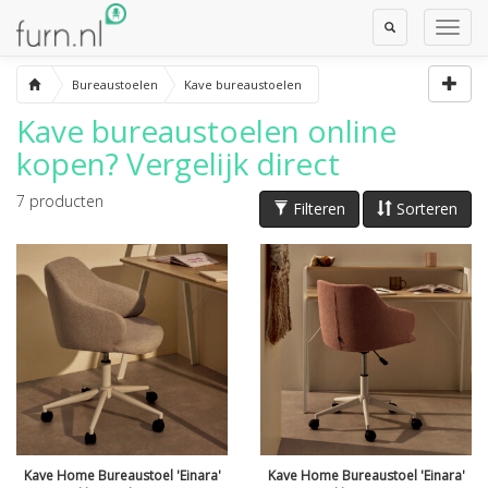
Toggle
Toggl
Search
Navig
Bureaustoelen
Kave bureaustoelen
Kave bureaustoelen
online
kopen? Vergelijk direct
7
producten
Filteren
Sorteren
Kave Home Bureaustoel 'Einara'
Kave Home Bureaustoel 'Einara'