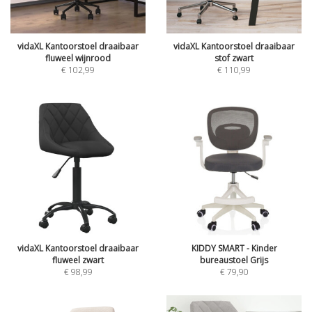
vidaXL Kantoorstoel draaibaar
vidaXL Kantoorstoel draaibaar
fluweel wijnrood
stof zwart
€
102,99
€
110,99
vidaXL Kantoorstoel draaibaar
KIDDY SMART - Kinder
fluweel zwart
bureaustoel Grijs
€
98,99
€
79,90