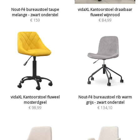
Nout-Fé bureaustoel taupe
vidaXL Kantoorstoel draaibaar
melange - zwart onderstel
fluweel wijnrood
€
159
€
84,99
vidaXL Kantoorstoel fluweel
Nout-Fé bureaustoel rib warm
mosterdgeel
grijs - zwart onderstel
€
98,99
€
134,10