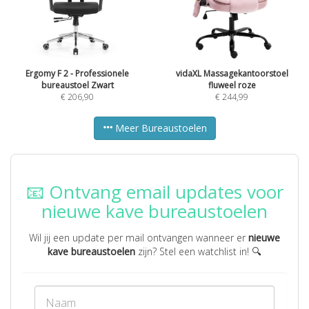
Ergomy F 2 - Professionele
vidaXL Massagekantoorstoel
bureaustoel Zwart
fluweel roze
€
206,90
€
244,99
Meer Bureaustoelen
📧 Ontvang email updates voor
nieuwe kave bureaustoelen
Wil jij een update per mail ontvangen wanneer er
nieuwe
kave bureaustoelen
zijn? Stel een watchlist in! 🔍