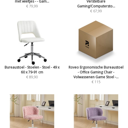
met wieltjes - - Gam...
Verstelbare
€ 79,99
Gaming/Computersto...
€ 67,99
Bureaustoel - Stoelen - Stoel - 49 x
Roveo Ergonomische Bureaustoel
60 x 79-91 cm
- Office Gaming Chair -
€ 89,90
Volwassenen Game Stoel -...
€ 115