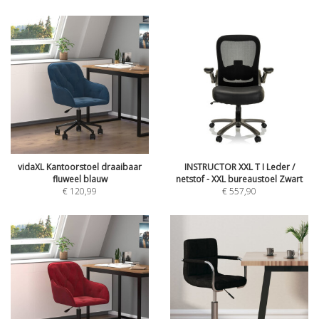
vidaXL Kantoorstoel draaibaar
INSTRUCTOR XXL T I Leder /
fluweel blauw
netstof - XXL bureaustoel Zwart
€
120,99
€
557,90