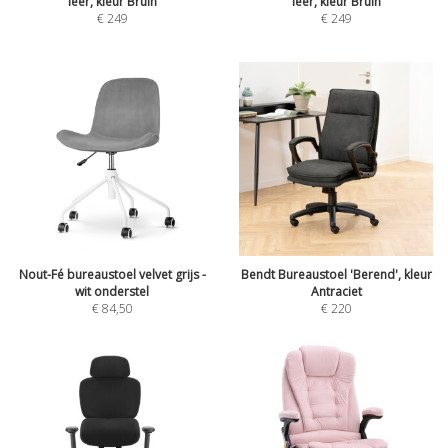
leer, kleur Bruin
leer, kleur Bruin
€
249
€
249
Nout-Fé bureaustoel velvet grijs -
Bendt Bureaustoel 'Berend', kleur
wit onderstel
Antraciet
€
84,50
€
220