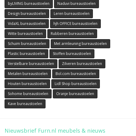
byLIVING bureaustoelen
Naduvi bureaustoelen
Design bureaustoelen
Leren bureaustoelen
VidaXL bureaustoelen
hjh OFFICE bureaustoelen
Witte bureaustoelen
Rubberen bureaustoelen
Schuim bureaustoelen
Met armleuning bureaustoelen
Plastic bureaustoelen
Stoffen bureaustoelen
Verstelbare bureaustoelen
Zilveren bureaustoelen
Metalen bureaustoelen
Bol.com bureaustoelen
Houten bureaustoelen
Lidl Shop bureaustoelen
Sohome bureaustoelen
Oranje bureaustoelen
Kave bureaustoelen
Nieuwsbrief Furn.nl meubels & nieuws