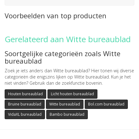
Voorbeelden van top producten
Gerelateerd aan Witte bureaublad
Soortgelijke categorieën zoals Witte
bureaublad
Zoek je iets anders dan Witte bureaublad? Hier tonen wij diverse
categorieën die enigszins lijken op Witte bureaublad. Kun je het
niet vinden? Gebruik dan de zoekfunctie bovenin.
Houten bureaublad
Licht houten bureaublad
Bruine bureaublad
Witte bureaublad
Bol.com bureaublad
VidaXL bureaublad
Bambo bureaublad