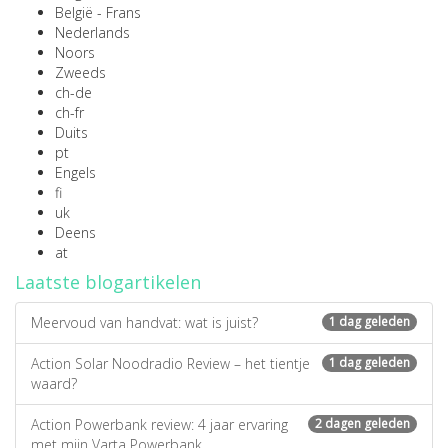
België - Frans
Nederlands
Noors
Zweeds
ch-de
ch-fr
Duits
pt
Engels
fi
uk
Deens
at
Laatste blogartikelen
Meervoud van handvat: wat is juist?
1 dag geleden
Action Solar Noodradio Review – het tientje
1 dag geleden
waard?
Action Powerbank review: 4 jaar ervaring
2 dagen geleden
met mijn Varta Powerbank