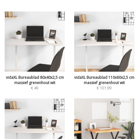
vidaXL Bureaublad 80x40x2,5 cm
vidaXL Bureaublad 110x60x2,5 cm
massief grenenhout wit
massief grenenhout wit
€
49
€
101,99