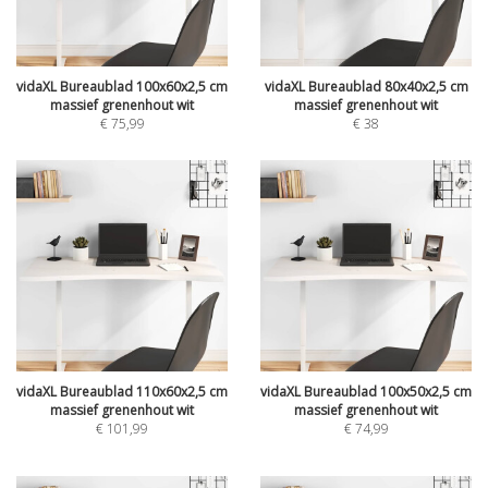
vidaXL Bureaublad 100x60x2,5 cm
vidaXL Bureaublad 80x40x2,5 cm
massief grenenhout wit
massief grenenhout wit
€
75,99
€
38
vidaXL Bureaublad 110x60x2,5 cm
vidaXL Bureaublad 100x50x2,5 cm
massief grenenhout wit
massief grenenhout wit
€
101,99
€
74,99