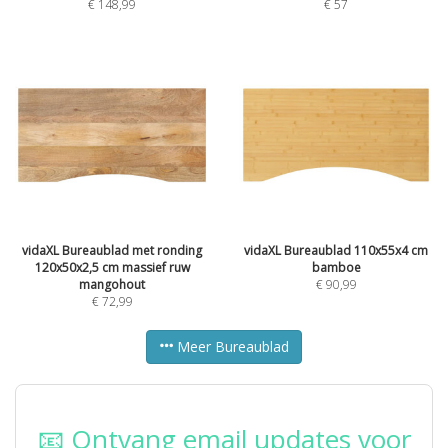
€
148,99
€
57
vidaXL Bureaublad met ronding
vidaXL Bureaublad 110x55x4 cm
120x50x2,5 cm massief ruw
bamboe
mangohout
€
90,99
€
72,99
Meer Bureaublad
📧 Ontvang email updates voor