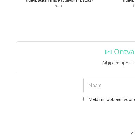
vidaXL Buitenlamp RVS Savona (2 stuks)
vidaXL
€
49
r
📧 Ontva
Wil jij een upda
Meld mij ook aan voor 
✔ 