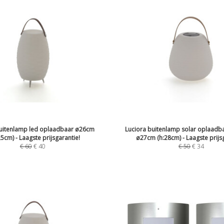
uitenlamp led oplaadbaar ø26cm
Luciora buitenlamp solar oplaadb
,5cm) - Laagste prijsgarantie!
ø27cm (h:28cm) - Laagste prijs
€
60
€
40
€
50
€
34