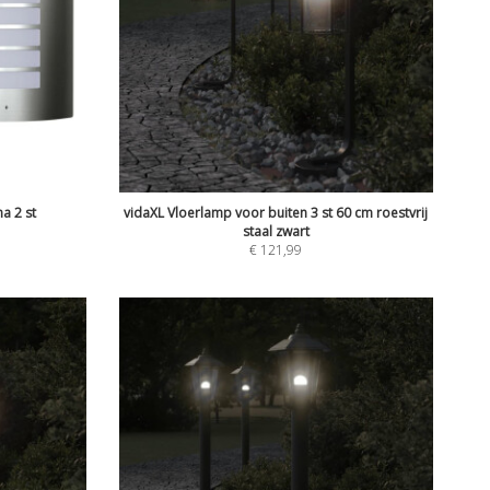
a 2 st
vidaXL Vloerlamp voor buiten 3 st 60 cm roestvrij
staal zwart
€
121,99