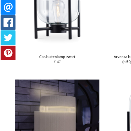
Cas buitenlamp zwart
Arvenza b
€
47
(h:50