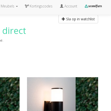
Meubels
Kortingscodes
Account
Sla op in watchlist
 direct
ne.