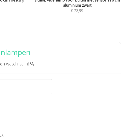
0 cm roestvrij
vidaXL Vloerlamp voor buiten met sensor 110 cm
aluminium zwart
€
72,99
tenlampen
en watchlist in! 🔍
gte