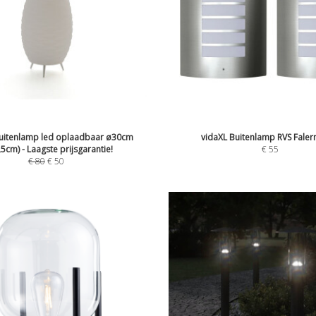
uitenlamp led oplaadbaar ø30cm
vidaXL Buitenlamp RVS Falern
,5cm) - Laagste prijsgarantie!
€
55
€
80
€
50