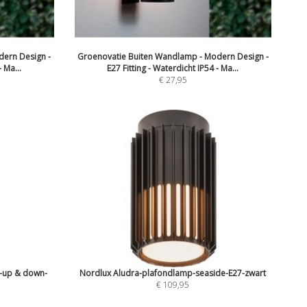
ern Design -
Groenovatie Buiten Wandlamp - Modern Design -
 Ma...
E27 Fitting - Waterdicht IP54 - Ma...
€ 27,95
-up & down-
Nordlux Aludra-plafondlamp-seaside-E27-zwart
€ 109,95