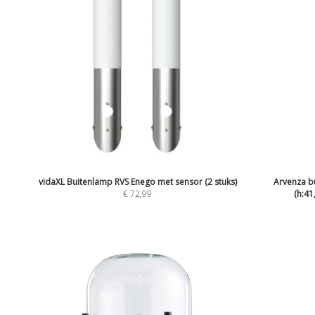
vidaXL Buitenlamp RVS Enego met sensor (2 stuks)
Arvenza b
€
72,99
(h:41