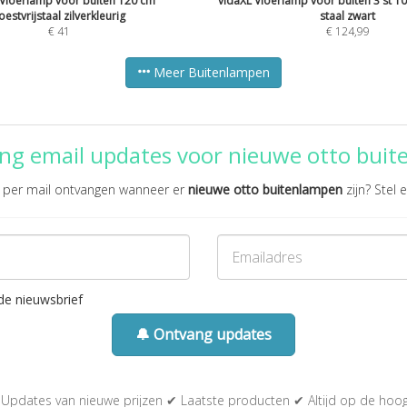
 Vloerlamp voor buiten 120 cm
vidaXL Vloerlamp voor buiten 3 st 10
oestvrijstaal zilverkleurig
staal zwart
€
41
€
124,99
Meer Buitenlampen
ng email updates voor nieuwe otto bui
te per mail ontvangen wanneer er
nieuwe otto buitenlampen
zijn? Stel e
de nieuwsbrief
🔔 Ontvang updates
Updates van nieuwe prijzen ✔ Laatste producten ✔ Altijd op de hoo