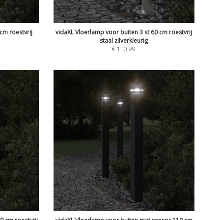
cm roestvrij
vidaXL Vloerlamp voor buiten 3 st 60 cm roestvrij
staal zilverkleurig
€
110,99