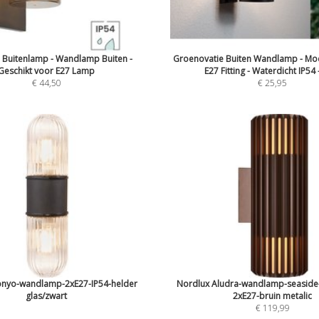
 Buitenlamp - Wandlamp Buiten -
Groenovatie Buiten Wandlamp - Mod
Geschikt voor E27 Lamp
E27 Fitting - Waterdicht IP54 -
€ 44,50
€ 25,95
onyo-wandlamp-2xE27-IP54-helder
Nordlux Aludra-wandlamp-seaside
glas/zwart
2xE27-bruin metalic
€ 119,99