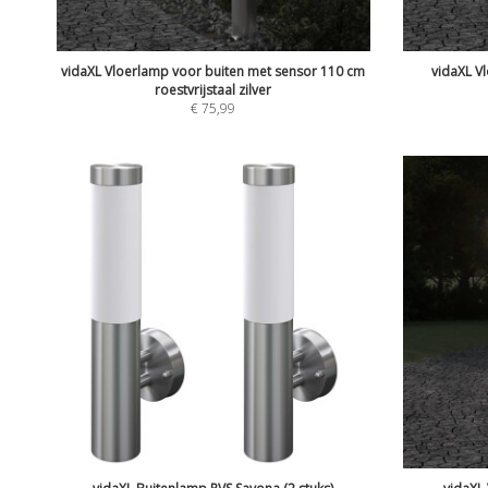
vidaXL Vloerlamp voor buiten met sensor 110 cm
vidaXL V
roestvrijstaal zilver
€
75,99