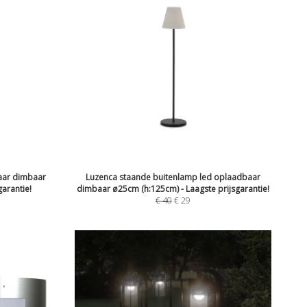
aar dimbaar
Luzenca staande buitenlamp led oplaadbaar
garantie!
dimbaar ø25cm (h:125cm) - Laagste prijsgarantie!
€
40
€
29