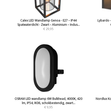
Calex LED Wandlamp Genoa - E27 – IP44
Lybardo -
Spatwaterdicht - Zwart – Aluminium – Indus...
€ 29,95
OSRAM LED wandlamp 6W Bulkhead, 4000K, 420
Nordlux K
lm, IP54, IK06, schokbestendig, zwart...
€ 9,95