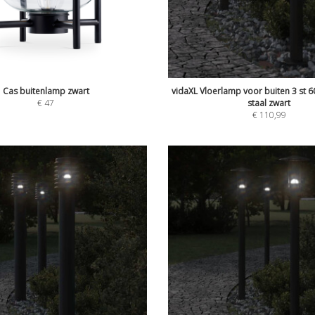
Cas buitenlamp zwart
vidaXL Vloerlamp voor buiten 3 st 60
€
47
staal zwart
€
110,99