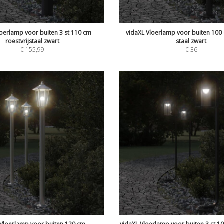
loerlamp voor buiten 3 st 110 cm
vidaXL Vloerlamp voor buiten 100 
roestvrijstaal zwart
staal zwart
€
155,99
€
36