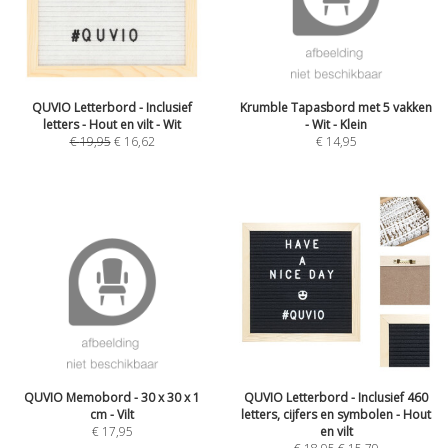
QUVIO Letterbord - Inclusief
Krumble Tapasbord met 5 vakken
letters - Hout en vilt - Wit
- Wit - Klein
€
19,95
€
16,62
€
14,95
QUVIO Memobord - 30 x 30 x 1
QUVIO Letterbord - Inclusief 460
cm - Vilt
letters, cijfers en symbolen - Hout
€
17,95
en vilt