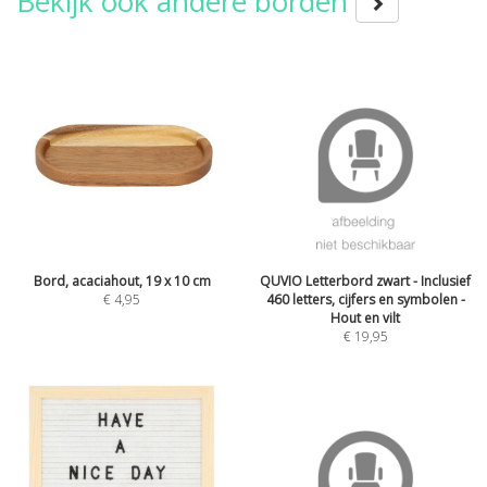
Bekijk ook andere borden
Bord, acaciahout, 19 x 10 cm
QUVIO Letterbord zwart - Inclusief
€
4,95
460 letters, cijfers en symbolen -
Hout en vilt
€
19,95