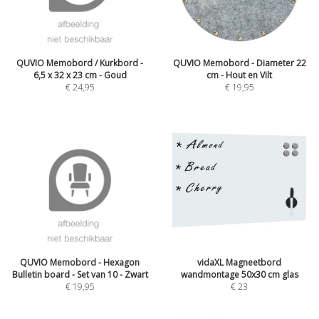
QUVIO Memobord / Kurkbord -
QUVIO Memobord - Diameter 22
6,5 x 32 x 23 cm - Goud
cm - Hout en Vilt
€
24,95
€
19,95
QUVIO Memobord - Hexagon
vidaXL Magneetbord
Bulletin board - Set van 10 - Zwart
wandmontage 50x30 cm glas
€
19,95
€
23