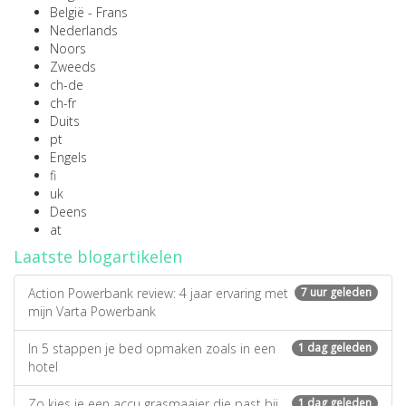
België - Frans
Nederlands
Noors
Zweeds
ch-de
ch-fr
Duits
pt
Engels
fi
uk
Deens
at
Laatste blogartikelen
Action Powerbank review: 4 jaar ervaring met
7 uur geleden
mijn Varta Powerbank
In 5 stappen je bed opmaken zoals in een
1 dag geleden
hotel
Zo kies je een accu grasmaaier die past bij
1 dag geleden