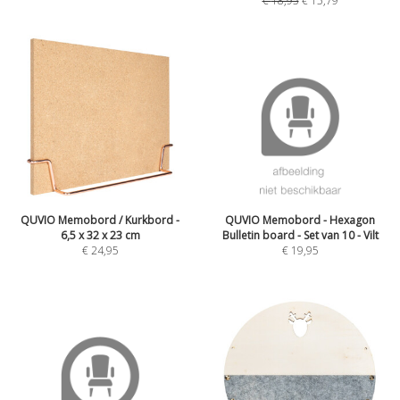
€
18,95
€
15,79
QUVIO Memobord / Kurkbord -
QUVIO Memobord - Hexagon
6,5 x 32 x 23 cm
Bulletin board - Set van 10 - Vilt
€
24,95
€
19,95