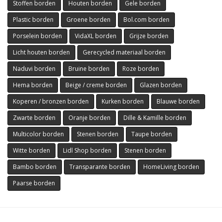
Stoffen borden
Houten borden
Gele borden
Plastic borden
Groene borden
Bol.com borden
Porselein borden
VidaXL borden
Grijze borden
Licht houten borden
Gerecycled materiaal borden
Naduvi borden
Bruine borden
Roze borden
Hema borden
Beige / creme borden
Glazen borden
Koperen / bronzen borden
Kurken borden
Blauwe borden
Zwarte borden
Oranje borden
Dille & Kamille borden
Multicolor borden
Stenen borden
Taupe borden
Witte borden
Lidl Shop borden
Stenen borden
Bambo borden
Transparante borden
HomeLiving borden
Paarse borden