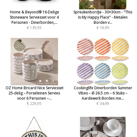
Home & Beyond® 16-Delige
Spreukenbordje - 30×30cm - "This
Stoneware Serviesset voor 4
Is My Happy Place" - Metalen
Personen - Dinerborden,...
Borden v...
€ 139,95
€ 18,99
OZ Home Bricard Nice Serviesset
Cookinglife Dinerborden Summer
25-delig – Porseleinen Servies
Vibes – Ø 26.5 cm – 6 Stuks –
voor 6 Personen –...
Aardewerk Borden me...
€ 229,95
€ 34,99