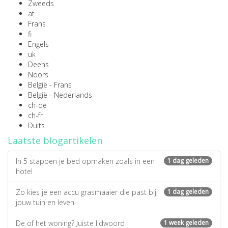
Zweeds
at
Frans
fi
Engels
uk
Deens
Noors
België - Frans
België - Nederlands
ch-de
ch-fr
Duits
Laatste blogartikelen
In 5 stappen je bed opmaken zoals in een
1 dag geleden
hotel
Zo kies je een accu grasmaaier die past bij
1 dag geleden
jouw tuin en leven
De of het woning? Juiste lidwoord
1 week geleden