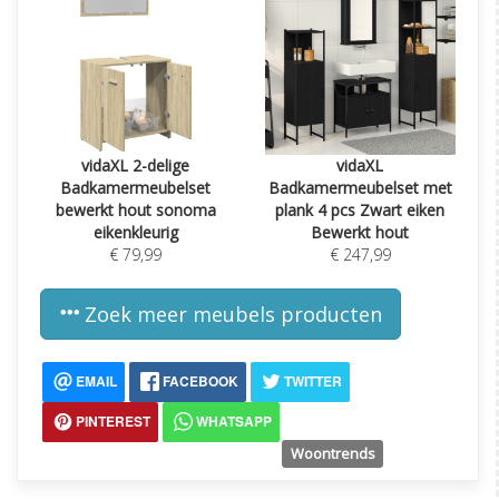
vidaXL 2-delige
vidaXL
Badkamermeubelset
Badkamermeubelset met
bewerkt hout sonoma
plank 4 pcs Zwart eiken
eikenkleurig
Bewerkt hout
€ 79,99
€ 247,99
Zoek meer meubels producten
EMAIL
FACEBOOK
TWITTER
PINTEREST
WHATSAPP
Woontrends