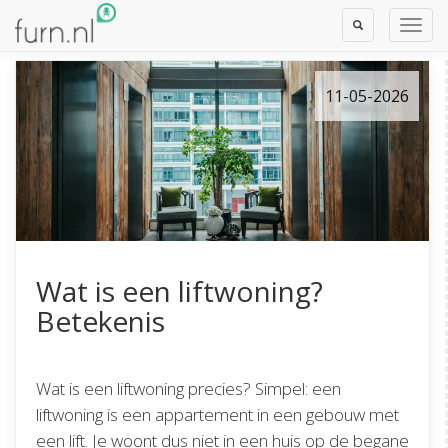
Toggle
Toggl
Search
Navig
11-05-2026
Wat is een liftwoning?
Betekenis
Wat is een liftwoning precies? Simpel: een
liftwoning is een appartement in een gebouw met
een lift. Je woont dus niet in een huis op de begane