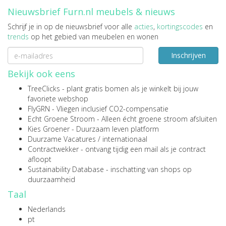
Nieuwsbrief Furn.nl meubels & nieuws
Schrijf je in op de nieuwsbrief voor alle
acties
,
kortingscodes
en
trends
op het gebied van meubelen en wonen
Inschrijven
Bekijk ook eens
TreeClicks
- plant gratis bomen als je winkelt bij jouw
favoriete webshop
FlyGRN
- Vliegen inclusief CO2-compensatie
Echt Groene Stroom
- Alleen écht groene stroom afsluiten
Kies Groener
- Duurzaam leven platform
Duurzame Vacatures
/
internationaal
Contractwekker
- ontvang tijdig een mail als je contract
afloopt
Sustainability Database
- inschatting van shops op
duurzaamheid
Taal
Nederlands
pt