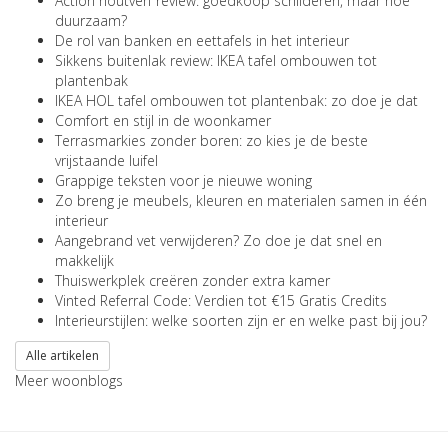
Action houtverf review: goedkoop schilderen, maar hoe
duurzaam?
De rol van banken en eettafels in het interieur
Sikkens buitenlak review: IKEA tafel ombouwen tot
plantenbak
IKEA HOL tafel ombouwen tot plantenbak: zo doe je dat
Comfort en stijl in de woonkamer
Terrasmarkies zonder boren: zo kies je de beste
vrijstaande luifel
Grappige teksten voor je nieuwe woning
Zo breng je meubels, kleuren en materialen samen in één
interieur
Aangebrand vet verwijderen? Zo doe je dat snel en
makkelijk
Thuiswerkplek creëren zonder extra kamer
Vinted Referral Code: Verdien tot €15 Gratis Credits
Interieurstijlen: welke soorten zijn er en welke past bij jou?
Alle artikelen
Meer woonblogs