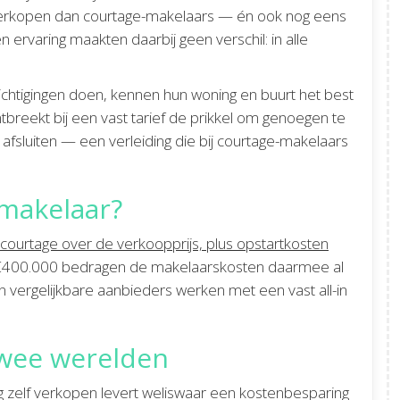
verkopen dan courtage-makelaars — én ook nog eens
n ervaring maakten daarbij geen verschil: in alle
zichtigingen doen, kennen hun woning en buurt het best
breekt bij een vast tarief de prikkel om genoegen te
afsluiten — een verleiding die bij courtage-makelaars
 makelaar?
courtage over de verkoopprijs, plus opstartkosten
 €400.000 bedragen de makelaarskosten daarmee al
 vergelijkbare aanbieders werken met een vast all-in
twee werelden
dig zelf verkopen levert weliswaar een kostenbesparing