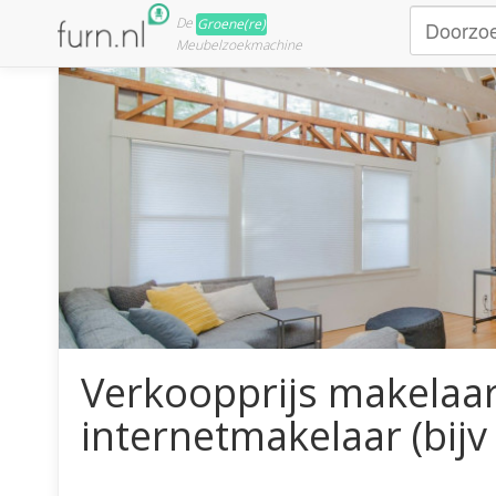
De
Groene(re)
Meubelzoekmachine
Verkoopprijs makelaar 
internetmakelaar (bij