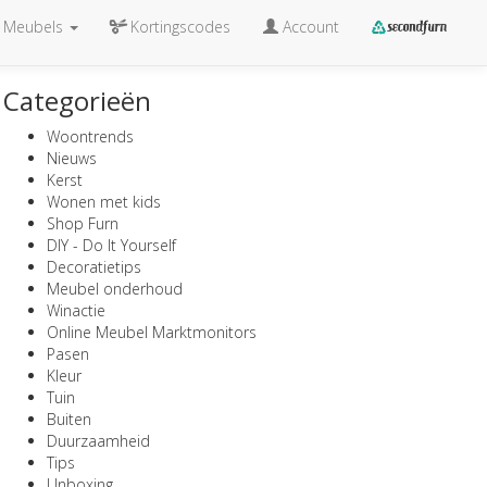
Meubels
Kortingscodes
Account
Categorieën
Woontrends
Nieuws
Kerst
Wonen met kids
Shop Furn
DIY - Do It Yourself
Decoratietips
Meubel onderhoud
Winactie
Online Meubel Marktmonitors
Pasen
Kleur
Tuin
Buiten
Duurzaamheid
Tips
Unboxing