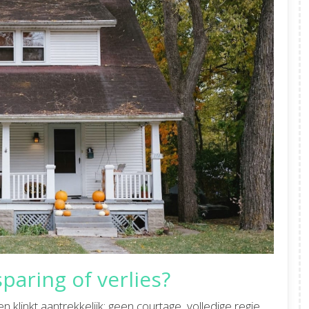
paring of verlies?
linkt aantrekkelijk: geen courtage, volledige regie.