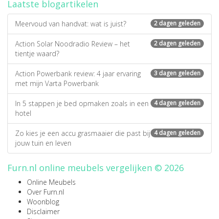
Laatste blogartikelen
Meervoud van handvat: wat is juist?
2 dagen geleden
Action Solar Noodradio Review – het
2 dagen geleden
tientje waard?
Action Powerbank review: 4 jaar ervaring
3 dagen geleden
met mijn Varta Powerbank
In 5 stappen je bed opmaken zoals in een
4 dagen geleden
hotel
Zo kies je een accu grasmaaier die past bij
4 dagen geleden
jouw tuin en leven
Furn.nl online meubels vergelijken © 2026
Online Meubels
Over Furn.nl
Woonblog
Disclaimer