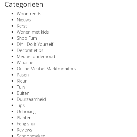
Categorieën
Woontrends
Nieuws
Kerst
Wonen met kids
Shop Furn
DIY - Do It Yourself
Decoratietips
Meubel onderhoud
Winactie
Online Meubel Marktmonitors
Pasen
Kleur
Tuin
Buiten
Duurzaamheid
Tips
Unboxing
Planten
Feng shui
Reviews
Schoonmaken