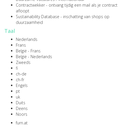
Contractwekker
- ontvang tijdig een mail als je contract
afloopt
Sustainability Database
- inschatting van shops op
duurzaamheid
Taal
Nederlands
Frans
België - Frans
België - Nederlands
Zweeds
fi
ch-de
ch-fr
Engels
pt
uk
Duits
Deens
Noors
furn.at