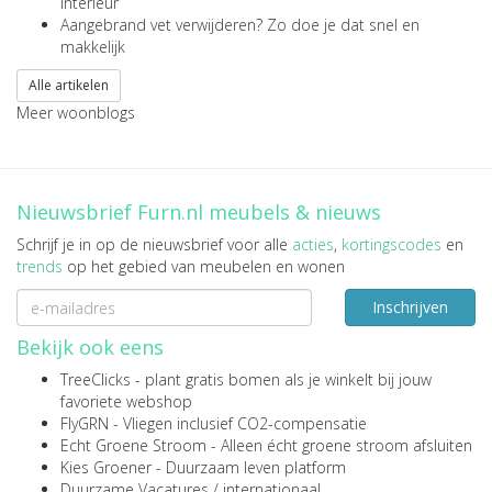
interieur
Aangebrand vet verwijderen? Zo doe je dat snel en
makkelijk
Alle artikelen
Meer woonblogs
Nieuwsbrief Furn.nl meubels & nieuws
Schrijf je in op de nieuwsbrief voor alle
acties
,
kortingscodes
en
trends
op het gebied van meubelen en wonen
Inschrijven
Bekijk ook eens
TreeClicks
- plant gratis bomen als je winkelt bij jouw
favoriete webshop
FlyGRN
- Vliegen inclusief CO2-compensatie
Echt Groene Stroom
- Alleen écht groene stroom afsluiten
Kies Groener
- Duurzaam leven platform
Duurzame Vacatures
/
internationaal