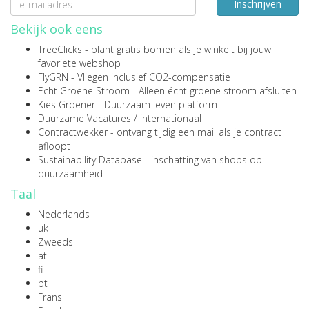
Inschrijven
Bekijk ook eens
TreeClicks
- plant gratis bomen als je winkelt bij jouw
favoriete webshop
FlyGRN
- Vliegen inclusief CO2-compensatie
Echt Groene Stroom
- Alleen écht groene stroom afsluiten
Kies Groener
- Duurzaam leven platform
Duurzame Vacatures
/
internationaal
Contractwekker
- ontvang tijdig een mail als je contract
afloopt
Sustainability Database
- inschatting van shops op
duurzaamheid
Taal
Nederlands
uk
Zweeds
at
fi
pt
Frans