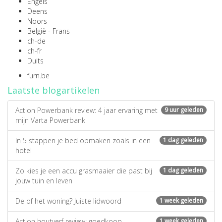
Engels
Deens
Noors
België - Frans
ch-de
ch-fr
Duits
furn.be
Laatste blogartikelen
Action Powerbank review: 4 jaar ervaring met
9 uur geleden
mijn Varta Powerbank
In 5 stappen je bed opmaken zoals in een
1 dag geleden
hotel
Zo kies je een accu grasmaaier die past bij
1 dag geleden
jouw tuin en leven
De of het woning? Juiste lidwoord
1 week geleden
Action houtverf review: goedkoop
1 week geleden