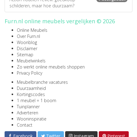
schilderen, maar hoe duurzaam?
Furn.nl online meubels vergelijken © 2026
Online Meubels
Over Furn.nl
Woonblog
Disclaimer
Sitemap
Meubelwinkels
Zo werkt online meubels shoppen
Privacy Policy
Meubelbranche vacatures
Duurzaamheid
Kortingscodes
1 meubel = 1 boom
Tuinplanner
Adverteren
Wooninspiratie
Contact
Facebook
Twitter
Instagram
Pinterest