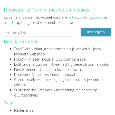
Nieuwsbrief Furn.nl meubels & nieuws
Schrijf je in op de nieuwsbrief voor alle
acties
,
kortingscodes
en
trends
op het gebied van meubelen en wonen
Inschrijven
Bekijk ook eens
TreeClicks
- plant gratis bomen als je winkelt bij jouw
favoriete webshop
FlyGRN
- Vliegen inclusief CO2-compensatie
Echt Groene Stroom
- Alleen écht groene stroom afsluiten
Kies Groener
- Duurzaam leven platform
Duurzame Vacatures
/
internationaal
Contractwekker
- ontvang tijdig een mail als je contract
afloopt
Sustainability Database
- inschatting van shops op
duurzaamheid
Taal
Nederlands