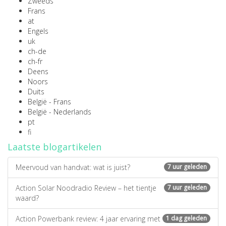
Zweeds
Frans
at
Engels
uk
ch-de
ch-fr
Deens
Noors
Duits
België - Frans
België - Nederlands
pt
fi
Laatste blogartikelen
Meervoud van handvat: wat is juist?
7 uur geleden
Action Solar Noodradio Review – het tientje
7 uur geleden
waard?
Action Powerbank review: 4 jaar ervaring met
1 dag geleden