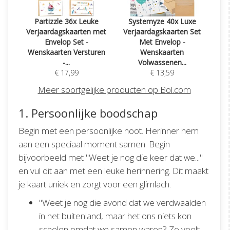
Partizzle 36x Leuke
Systemyze 40x Luxe
Verjaardagskaarten met
Verjaardagskaarten Set
Envelop Set -
Met Envelop -
Wenskaarten Versturen
Wenskaarten
-...
Volwassenen...
€ 17,99
€ 13,59
Meer soortgelijke producten op Bol.com
1. Persoonlijke boodschap
Begin met een persoonlijke noot. Herinner hem
aan een speciaal moment samen. Begin
bijvoorbeeld met "Weet je nog die keer dat we..."
en vul dit aan met een leuke herinnering. Dit maakt
je kaart uniek en zorgt voor een glimlach.
"Weet je nog die avond dat we verdwaalden
in het buitenland, maar het ons niets kon
schelen omdat we samen waren? Zo voelt