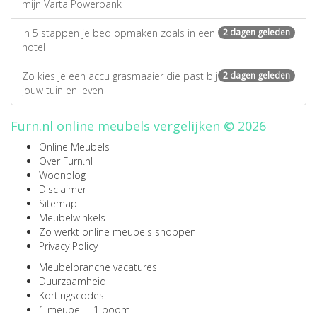
mijn Varta Powerbank
In 5 stappen je bed opmaken zoals in een
2 dagen geleden
hotel
Zo kies je een accu grasmaaier die past bij
2 dagen geleden
jouw tuin en leven
Furn.nl online meubels vergelijken © 2026
Online Meubels
Over Furn.nl
Woonblog
Disclaimer
Sitemap
Meubelwinkels
Zo werkt online meubels shoppen
Privacy Policy
Meubelbranche vacatures
Duurzaamheid
Kortingscodes
1 meubel = 1 boom