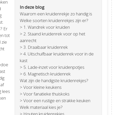
oken
In deze blog
d
Waarom een kruidenrekje zo handig is
g
Welke soorten kruidenrekjes zijn er?
t.
> 1. Wandrek voor kruiden
? Er
> 2. Staand kruidenrek voor op het
en tot
aanrecht
 zie
> 3. Draaibaar kruidenrek
cht
> 4. Uitschuifbaar kruidenrek voor in de
kast
gedoe
> 5. Lade-inzet voor kruidenpotjes
ast
> 6. Magnetisch kruidenrek
dig
Wat zijn de handigste kruidenrekjes?
 af
> Voor kleine keukens
g lees
> Voor fanatieke thuiskoks
kken
> Voor een rustige en strakke keuken
Welk materiaal kies je?
> Houten kruidenrekjes