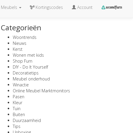
Meubels
Kortingscodes
Account
Categorieën
Woontrends
Nieuws
Kerst
Wonen met kids
Shop Furn
DIY - Do It Yourself
Decoratietips
Meubel onderhoud
Winactie
Online Meubel Marktmonitors
Pasen
Kleur
Tuin
Buiten
Duurzaamheid
Tips
Unboxing