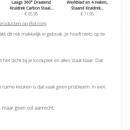
Laags 360° Draaiend
Werkblad en 4 Haken,
Kruidrek Carbon Staal...
Staand Kruidrek...
€ 65,95
€ 71,95
 producten op Bol.com
 dit rek makkelijk in gebruik. Je hoeft niets op te
t het dicht bij je kookplek en alles staat klaar. Dat
en ruime keuken is dat vaak geen probleem. In een
, maar geen vol aanrecht.