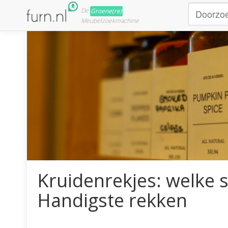
De
Groene(re)
Meubelzoekmachine
Kruidenrekjes: welke s
Handigste rekken