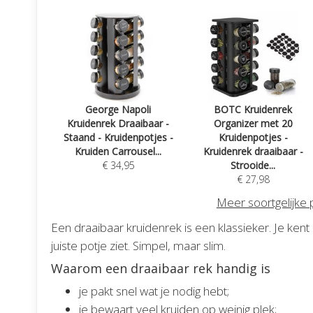
George Napoli
BOTC Kruidenrek
Kruidenrek Draaibaar -
Organizer met 20
Staand - Kruidenpotjes -
Kruidenpotjes -
Kruiden Carrousel...
Kruidenrek draaibaar -
€ 34,95
Strooide...
€ 27,98
Meer soortgelijke
Een draaibaar kruidenrek is een klassieker. Je kent 
juiste potje ziet. Simpel, maar slim.
Waarom een draaibaar rek handig is
je pakt snel wat je nodig hebt;
je bewaart veel kruiden op weinig plek;