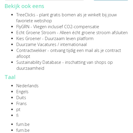
Bekijk ook eens
TreeClicks
- plant gratis bomen als je winkelt bij jouw
favoriete webshop
FlyGRN
- Vliegen inclusief CO2-compensatie
Echt Groene Stroom
- Alleen écht groene stroom afsluiten
Kies Groener
- Duurzaam leven platform
Duurzame Vacatures
/
internationaal
Contractwekker
- ontvang tijdig een mail als je contract
afloopt
Sustainability Database
- inschatting van shops op
duurzaamheid
Taal
Nederlands
Engels
Duits
Frans
pt
fi
furn.be
furn.be