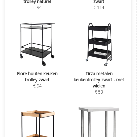
trolley naturel
zwart
€ 94
€ 114
Flore houten keuken
Tirza metalen
trolley zwart
keukentrolley zwart - met
€ 94
wielen
€ 53