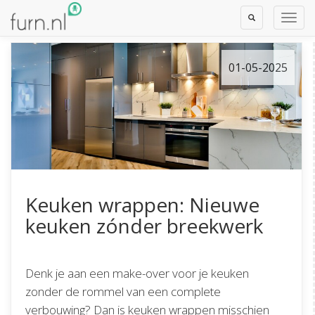
Toggle
Toggl
Search
Navig
01-05-2025
Keuken wrappen: Nieuwe
keuken zónder breekwerk
Denk je aan een make-over voor je keuken
zonder de rommel van een complete
verbouwing? Dan is keuken wrappen misschien