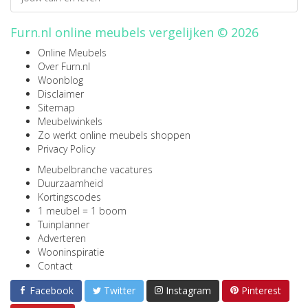
Furn.nl online meubels vergelijken © 2026
Online Meubels
Over Furn.nl
Woonblog
Disclaimer
Sitemap
Meubelwinkels
Zo werkt online meubels shoppen
Privacy Policy
Meubelbranche vacatures
Duurzaamheid
Kortingscodes
1 meubel = 1 boom
Tuinplanner
Adverteren
Wooninspiratie
Contact
Facebook
Twitter
Instagram
Pinterest