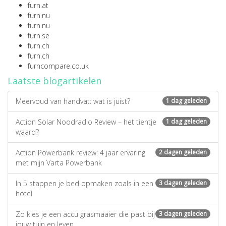
furn.at
furn.nu
furn.nu
furn.se
furn.ch
furn.ch
furncompare.co.uk
Laatste blogartikelen
Meervoud van handvat: wat is juist?
1 dag geleden
Action Solar Noodradio Review – het tientje
1 dag geleden
waard?
Action Powerbank review: 4 jaar ervaring
2 dagen geleden
met mijn Varta Powerbank
In 5 stappen je bed opmaken zoals in een
3 dagen geleden
hotel
Zo kies je een accu grasmaaier die past bij
3 dagen geleden
jouw tuin en leven