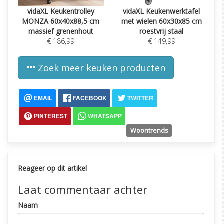
vidaXL Keukentrolley
vidaXL Keukenwerktafel
MONZA 60x40x88,5 cm
met wielen 60x30x85 cm
massief grenenhout
roestvrij staal
€ 186,99
€ 149,99
Zoek meer keuken producten
EMAIL
FACEBOOK
TWITTER
PINTEREST
WHATSAPP
Woontrends
Reageer op dit artikel
Laat commentaar achter
Naam