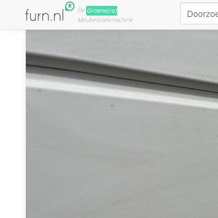
De
Groene(re)
Meubelzoekmachine