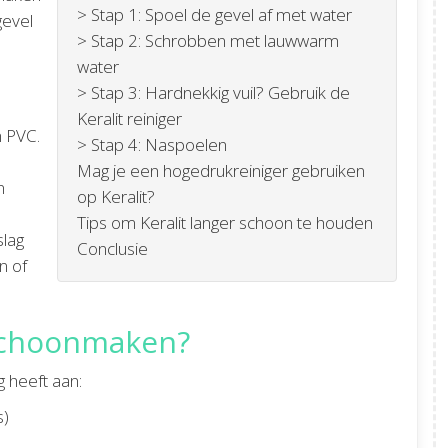
> Stap 1: Spoel de gevel af met water
gevel
> Stap 2: Schrobben met lauwwarm
water
> Stap 3: Hardnekkig vuil? Gebruik de
Keralit reiniger
n PVC.
> Stap 4: Naspoelen
Mag je een hogedrukreiniger gebruiken
n
op Keralit?
Tips om Keralit langer schoon te houden
slag
Conclusie
n of
 schoonmaken?
 heeft aan:
s)