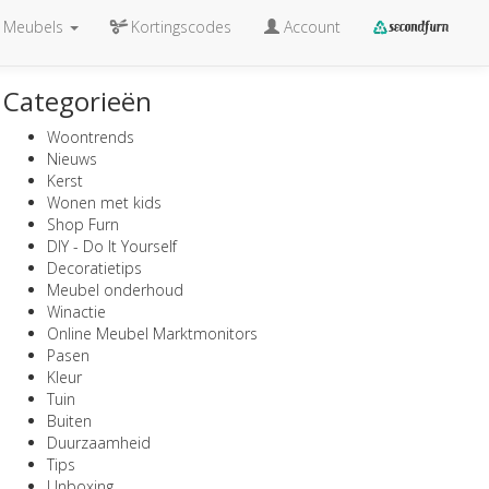
Meubels
Kortingscodes
Account
Categorieën
Woontrends
Nieuws
Kerst
Wonen met kids
Shop Furn
DIY - Do It Yourself
Decoratietips
Meubel onderhoud
Winactie
Online Meubel Marktmonitors
Pasen
Kleur
Tuin
Buiten
Duurzaamheid
Tips
Unboxing