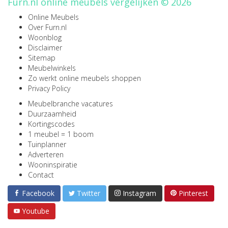
Furn.nl online meubels vergelijken © 2026
Online Meubels
Over Furn.nl
Woonblog
Disclaimer
Sitemap
Meubelwinkels
Zo werkt online meubels shoppen
Privacy Policy
Meubelbranche vacatures
Duurzaamheid
Kortingscodes
1 meubel = 1 boom
Tuinplanner
Adverteren
Wooninspiratie
Contact
Facebook
Twitter
Instagram
Pinterest
Youtube