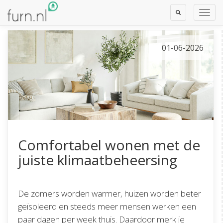
Toggle
Toggl
Search
Navig
01-06-2026
Comfortabel wonen met de
juiste klimaatbeheersing
De zomers worden warmer, huizen worden beter
geïsoleerd en steeds meer mensen werken een
paar dagen per week thuis. Daardoor merk je