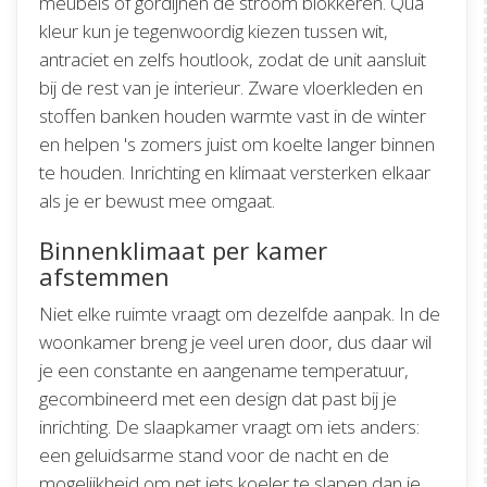
meubels of gordijnen de stroom blokkeren. Qua
kleur kun je tegenwoordig kiezen tussen wit,
antraciet en zelfs houtlook, zodat de unit aansluit
bij de rest van je interieur. Zware vloerkleden en
stoffen banken houden warmte vast in de winter
en helpen 's zomers juist om koelte langer binnen
te houden. Inrichting en klimaat versterken elkaar
als je er bewust mee omgaat.
Binnenklimaat per kamer
afstemmen
Niet elke ruimte vraagt om dezelfde aanpak. In de
woonkamer breng je veel uren door, dus daar wil
je een constante en aangename temperatuur,
gecombineerd met een design dat past bij je
inrichting. De slaapkamer vraagt om iets anders:
een geluidsarme stand voor de nacht en de
mogelijkheid om net iets koeler te slapen dan je