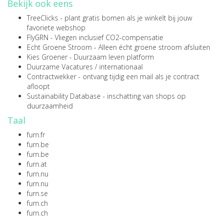
Bekijk ook eens
TreeClicks
- plant gratis bomen als je winkelt bij jouw
favoriete webshop
FlyGRN
- Vliegen inclusief CO2-compensatie
Echt Groene Stroom
- Alleen écht groene stroom afsluiten
Kies Groener
- Duurzaam leven platform
Duurzame Vacatures
/
internationaal
Contractwekker
- ontvang tijdig een mail als je contract
afloopt
Sustainability Database
- inschatting van shops op
duurzaamheid
Taal
furn.fr
furn.be
furn.be
furn.at
furn.nu
furn.nu
furn.se
furn.ch
furn.ch