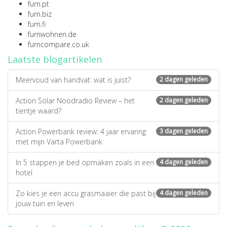
furn.pt
furn.biz
furn.fi
furnwohnen.de
furncompare.co.uk
Laatste blogartikelen
Meervoud van handvat: wat is juist?
2 dagen geleden
Action Solar Noodradio Review – het
2 dagen geleden
tientje waard?
Action Powerbank review: 4 jaar ervaring
3 dagen geleden
met mijn Varta Powerbank
In 5 stappen je bed opmaken zoals in een
4 dagen geleden
hotel
Zo kies je een accu grasmaaier die past bij
4 dagen geleden
jouw tuin en leven