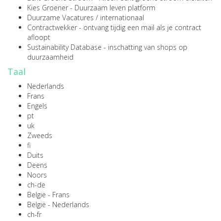
Kies Groener
- Duurzaam leven platform
Duurzame Vacatures
/
internationaal
Contractwekker
- ontvang tijdig een mail als je contract
afloopt
Sustainability Database
- inschatting van shops op
duurzaamheid
Taal
Nederlands
Frans
Engels
pt
uk
Zweeds
fi
Duits
Deens
Noors
ch-de
België - Frans
België - Nederlands
ch-fr