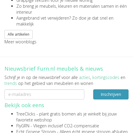
Grappige teksten voor je nieuwe woning
Zo breng je meubels, kleuren en materialen samen in één
interieur
Aangebrand vet verwijderen? Zo doe je dat snel en
makkelijk
Alle artikelen
Meer woonblogs
Nieuwsbrief Furn.nl meubels & nieuws
Schrijf je in op de nieuwsbrief voor alle
acties
,
kortingscodes
en
trends
op het gebied van meubelen en wonen
Inschrijven
Bekijk ook eens
TreeClicks
- plant gratis bomen als je winkelt bij jouw
favoriete webshop
FlyGRN
- Vliegen inclusief CO2-compensatie
Echt Groene Stroom
- Alleen écht groene stroom afsluiten