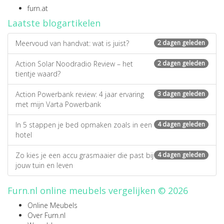
furn.at
Laatste blogartikelen
Meervoud van handvat: wat is juist?
2 dagen geleden
Action Solar Noodradio Review – het
2 dagen geleden
tientje waard?
Action Powerbank review: 4 jaar ervaring
3 dagen geleden
met mijn Varta Powerbank
In 5 stappen je bed opmaken zoals in een
4 dagen geleden
hotel
Zo kies je een accu grasmaaier die past bij
4 dagen geleden
jouw tuin en leven
Furn.nl online meubels vergelijken © 2026
Online Meubels
Over Furn.nl