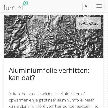
Toggle
Toggl
Search
Navig
16-05-2026
Aluminiumfolie verhitten:
kan dat?
Je kent het vast: je wilt iets snel afdekken of
opwarmen en je grijpt naar aluminiumfolie. Maar
kun je aluminiumfolie verhitten zonder gedoe? Het