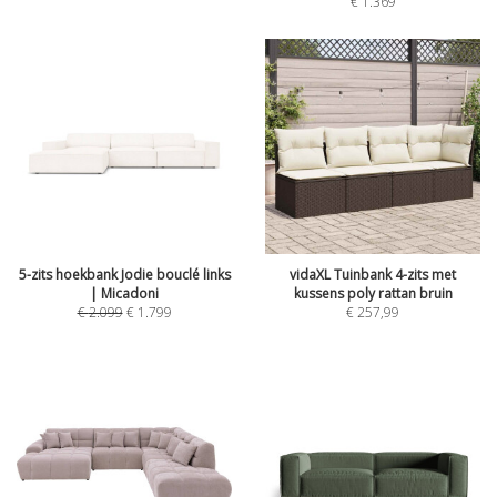
€
1.369
5-zits hoekbank Jodie bouclé links
vidaXL Tuinbank 4-zits met
| Micadoni
kussens poly rattan bruin
€
2.099
€
1.799
€
257,99