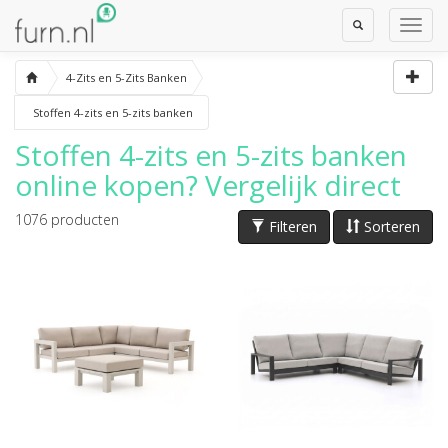
Toggle
Toggl
Search
Navig
4-Zits en 5-Zits Banken
Stoffen 4-zits en 5-zits banken
Stoffen 4-zits en 5-zits banken
online kopen? Vergelijk direct
1076
producten
Filteren
Sorteren