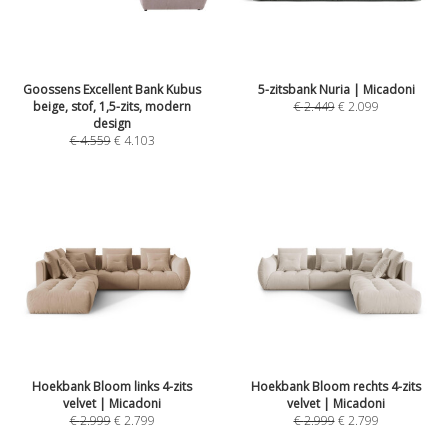
Goossens Excellent Bank Kubus
5-zitsbank Nuria | Micadoni
beige, stof, 1,5-zits, modern
€
2.449
€
2.099
design
€
4.559
€
4.103
Hoekbank Bloom links 4-zits
Hoekbank Bloom rechts 4-zits
velvet | Micadoni
velvet | Micadoni
€
2.999
€
2.799
€
2.999
€
2.799