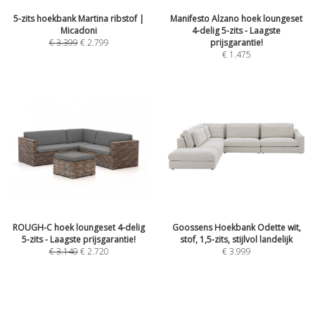
5-zits hoekbank Martina ribstof |
Manifesto Alzano hoek loungeset
Micadoni
4-delig 5-zits - Laagste
€
3.399
€
2.799
prijsgarantie!
€
1.475
ROUGH-C hoek loungeset 4-delig
Goossens Hoekbank Odette wit,
5-zits - Laagste prijsgarantie!
stof, 1,5-zits, stijlvol landelijk
€
3.140
€
2.720
€
3.999