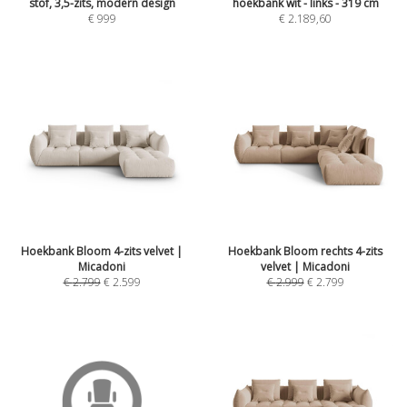
stof, 3,5-zits, modern design
hoekbank wit - links - 319 cm
€
999
€
2.189,60
Hoekbank Bloom 4-zits velvet |
Hoekbank Bloom rechts 4-zits
Micadoni
velvet | Micadoni
€
2.799
€
2.599
€
2.999
€
2.799