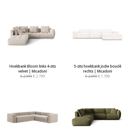
Hoekbank Bloom links 4-zits
5-zits hoekbank Jodie bouclé
velvet | Micadoni
rechts | Micadoni
€
2.999
€
2.799
€
2.099
€
1.799