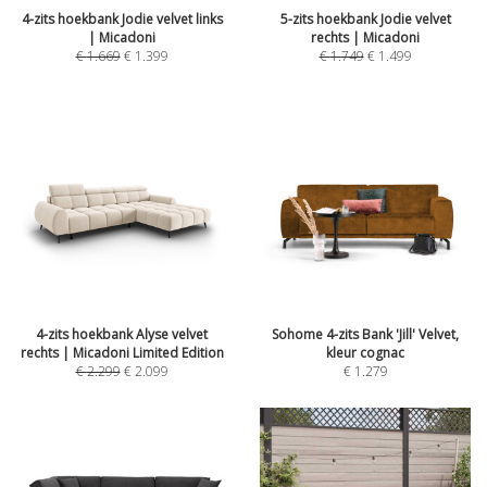
4-zits hoekbank Jodie velvet links
5-zits hoekbank Jodie velvet
| Micadoni
rechts | Micadoni
€
1.669
€
1.399
€
1.749
€
1.499
4-zits hoekbank Alyse velvet
Sohome 4-zits Bank 'Jill' Velvet,
rechts | Micadoni Limited Edition
kleur cognac
€
2.299
€
2.099
€
1.279