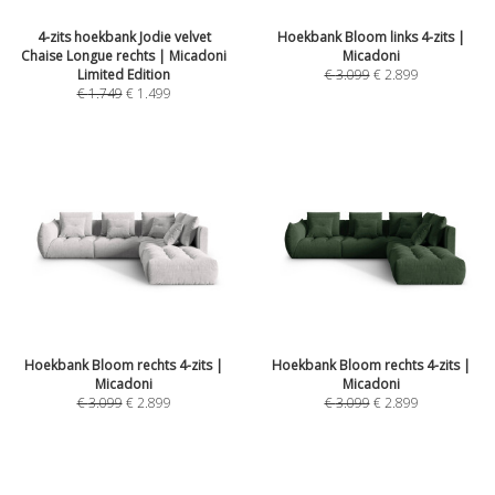
4-zits hoekbank Jodie velvet
Hoekbank Bloom links 4-zits |
Chaise Longue rechts | Micadoni
Micadoni
Limited Edition
€
3.099
€
2.899
€
1.749
€
1.499
Hoekbank Bloom rechts 4-zits |
Hoekbank Bloom rechts 4-zits |
Micadoni
Micadoni
€
3.099
€
2.899
€
3.099
€
2.899