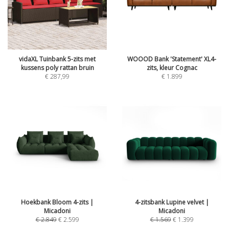
vidaXL Tuinbank 5-zits met
WOOOD Bank 'Statement' XL4-
kussens poly rattan bruin
zits, kleur Cognac
€
287,99
€
1.899
Hoekbank Bloom 4-zits |
4-zitsbank Lupine velvet |
Micadoni
Micadoni
€
2.849
€
2.599
€
1.569
€
1.399