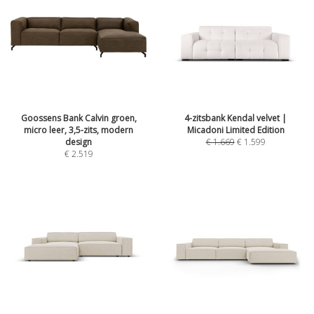
Goossens Bank Calvin groen,
4-zitsbank Kendal velvet |
micro leer, 3,5-zits, modern
Micadoni Limited Edition
design
€
1.669
€
1.599
€
2.519