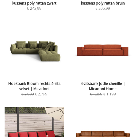
kussens poly rattan zwart
kussens poly rattan bruin
€
242,99
€
205,99
Hoekbank Bloom rechts 4-zits
4-zitsbank Jodie chenille |
velvet | Micadoni
Micadoni Home
€
2.999
€
2.799
€
1.399
€
1.199