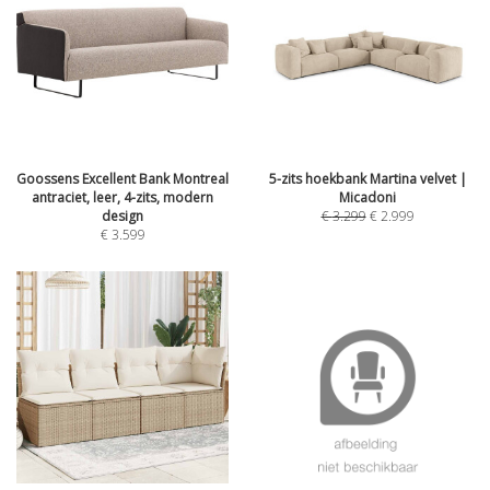
Goossens Excellent Bank Montreal
5-zits hoekbank Martina velvet |
antraciet, leer, 4-zits, modern
Micadoni
design
€
3.299
€
2.999
€
3.599