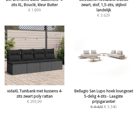
zits XL, Bouclé, kleur Butter
zwart, stof, 1,5-zits, stijlvol
€
1.899
landelijk
€
3.629
vidaXL Tuinbank met kussens 4-
Bellagio San Lupo hoek loungeset
zits zwart poly rattan
5-delig 4-zits - Laagste
€
295,99
prijsgarantie!
€
4.420
€
3.340