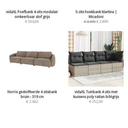
vidaXL Poefbank 4-zits modulair
5-zits hoekbank Martina |
omkeerbaar stof grijs
Micadoni
€
594,99
€
3.399
€
2.899
Norris gestoffeerde 4 zitsbank
vidaXL Tuinbank 4-zits met
bruin - 319 cm
kussens poly rattan lichtgrijs
€
2.462
€
252,99