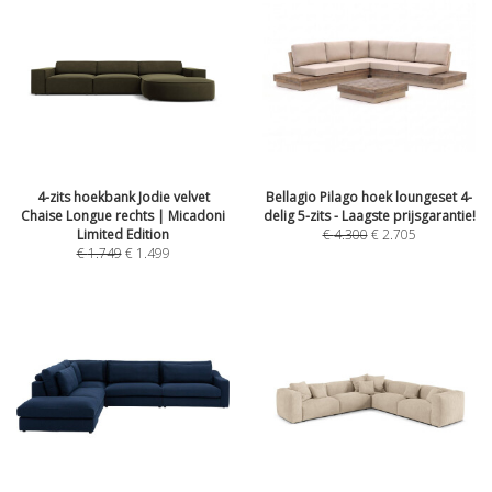
4-zits hoekbank Jodie velvet
Bellagio Pilago hoek loungeset 4-
Chaise Longue rechts | Micadoni
delig 5-zits - Laagste prijsgarantie!
Limited Edition
€
4.300
€
2.705
€
1.749
€
1.499