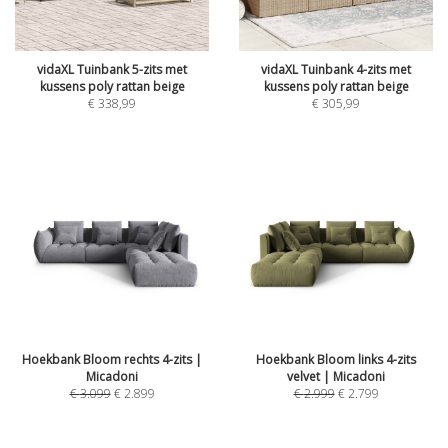
vidaXL Tuinbank 5-zits met
vidaXL Tuinbank 4-zits met
kussens poly rattan beige
kussens poly rattan beige
€
338,99
€
305,99
Hoekbank Bloom rechts 4-zits |
Hoekbank Bloom links 4-zits
Micadoni
velvet | Micadoni
€
3.099
€
2.899
€
2.999
€
2.799