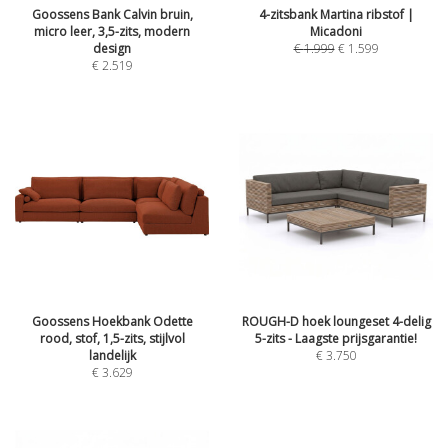
Goossens Bank Calvin bruin,
4-zitsbank Martina ribstof |
micro leer, 3,5-zits, modern
Micadoni
design
€
1.999
€
1.599
€
2.519
Goossens Hoekbank Odette
ROUGH-D hoek loungeset 4-delig
rood, stof, 1,5-zits, stijlvol
5-zits - Laagste prijsgarantie!
landelijk
€
3.750
€
3.629