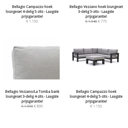
Bellagio Campazzo hoek
Bellagio Vezzano hoek loungeset
loungeset 4-delig 5-zits - Laagste
3-delig 5-zits - Laagste
prijsgarantie!
prijsgarantie!
€
1.150
€
1.940
€
775
Bellagio Vezzano/La Tomba bank
Bellagio Campazzo hoek
loungeset 3-delig 4-zits - Laagste
loungeset 4-delig 5-zits - Laagste
prijsgarantie!
prijsgarantie!
€
1.990
€
890
€
1.150