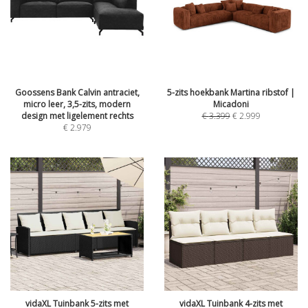
Goossens Bank Calvin antraciet,
5-zits hoekbank Martina ribstof |
micro leer, 3,5-zits, modern
Micadoni
design met ligelement rechts
€
3.399
€
2.999
€
2.979
vidaXL Tuinbank 5-zits met
vidaXL Tuinbank 4-zits met