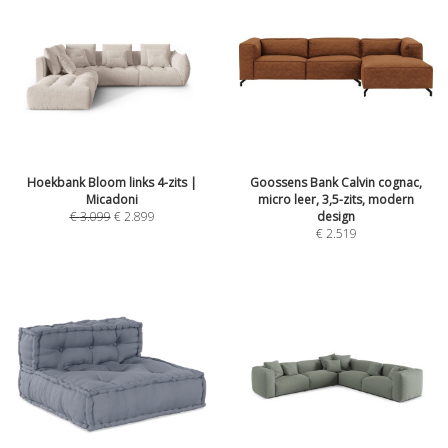
Hoekbank Bloom links 4-zits |
Goossens Bank Calvin cognac,
Micadoni
micro leer, 3,5-zits, modern
€
3.099
€
2.899
design
€
2.519