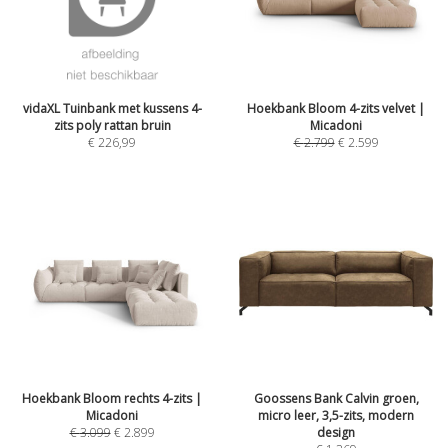
vidaXL Tuinbank met kussens 4-
Hoekbank Bloom 4-zits velvet |
zits poly rattan bruin
Micadoni
€
226,99
€
2.799
€
2.599
Hoekbank Bloom rechts 4-zits |
Goossens Bank Calvin groen,
Micadoni
micro leer, 3,5-zits, modern
€
3.099
€
2.899
design