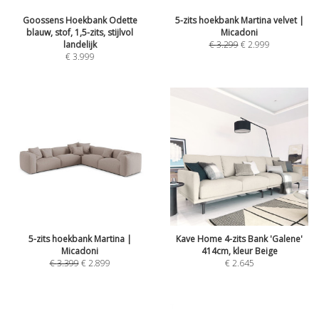
Goossens Hoekbank Odette
5-zits hoekbank Martina velvet |
blauw, stof, 1,5-zits, stijlvol
Micadoni
landelijk
€
3.299
€
2.999
€
3.999
5-zits hoekbank Martina |
Kave Home 4-zits Bank 'Galene'
Micadoni
414cm, kleur Beige
€
3.399
€
2.899
€
2.645