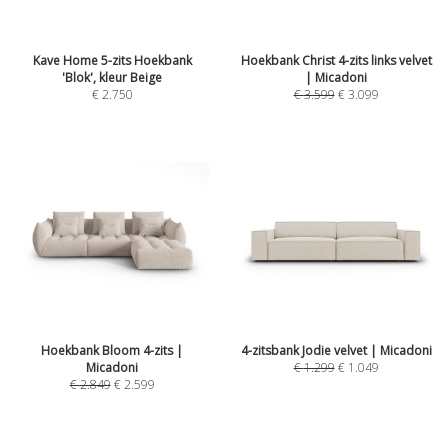
Kave Home 5-zits Hoekbank
Hoekbank Christ 4-zits links velvet
'Blok', kleur Beige
| Micadoni
€
2.750
€
3.599
€
3.099
Hoekbank Bloom 4-zits |
4-zitsbank Jodie velvet | Micadoni
Micadoni
€
1.299
€
1.049
€
2.849
€
2.599