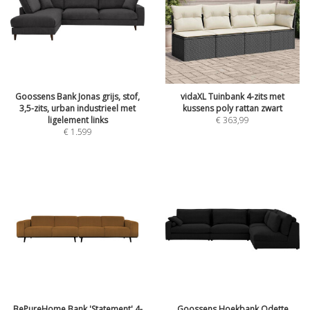
Goossens Bank Jonas grijs, stof,
vidaXL Tuinbank 4-zits met
3,5-zits, urban industrieel met
kussens poly rattan zwart
ligelement links
€
363,99
€
1.599
BePureHome Bank 'Statement' 4-
Goossens Hoekbank Odette