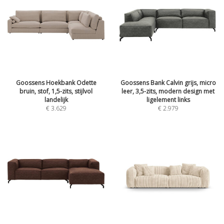
Goossens Hoekbank Odette
Goossens Bank Calvin grijs, micro
bruin, stof, 1,5-zits, stijlvol
leer, 3,5-zits, modern design met
landelijk
ligelement links
€
3.629
€
2.979