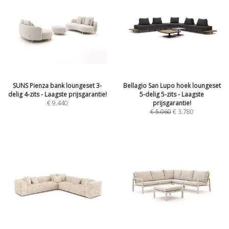
SUNS Pienza bank loungeset 3-
Bellagio San Lupo hoek loungeset
delig 4-zits - Laagste prijsgarantie!
5-delig 5-zits - Laagste
€
9.440
prijsgarantie!
€
5.060
€
3.780