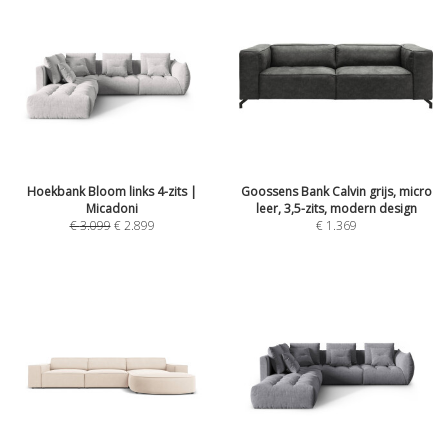
Hoekbank Bloom links 4-zits |
Goossens Bank Calvin grijs, micro
Micadoni
leer, 3,5-zits, modern design
€
3.099
€
2.899
€
1.369