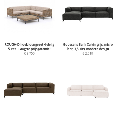
ROUGH-D hoek loungeset 4-delig
Goossens Bank Calvin grijs, micro
5-zits - Laagste prijsgarantie!
leer, 3,5-zits, modern design
€
3.750
€
2.519