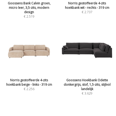
Goossens Bank Calvin groen,
Norris gestoffeerde 4-zits
micro leer, 3,5-zits, modern
hoekbank wit - rechts - 319 cm
design
€
2.737
€
2.519
Norris gestoffeerde 4-zits
Goossens Hoekbank Odette
hoekbank beige - links - 319 cm
donkergrijs, stof, 1,5-zits, stijlvol
€
2.256
landelijk
€
3.629