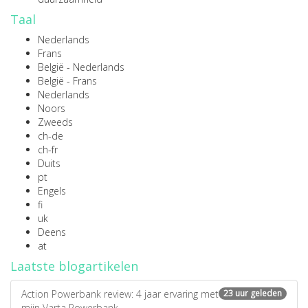
Taal
Nederlands
Frans
België - Nederlands
België - Frans
Nederlands
Noors
Zweeds
ch-de
ch-fr
Duits
pt
Engels
fi
uk
Deens
at
Laatste blogartikelen
Action Powerbank review: 4 jaar ervaring met
23 uur geleden
mijn Varta Powerbank