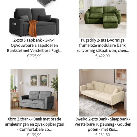
2-zits Slaapbank – 3-in-1
Pugsdrly 2-zits L-vormige
Opvouwbare Slaapstoel en
frameloze modulaire bank,
Bankstel met Verstelbare Rugl...
ruitvormig stikpatroon, chen...
€ 295,99
€ 422,99
Xbro Zitbank - Bank met brede
Sweiko 2-zits Bank - Slaapbank -
armleuningen en zijvak opbergtas
Verstelbare rugleuning - Gouden
- Comfortabele co...
poten - met Kus...
€ 199,99
€ 251,50