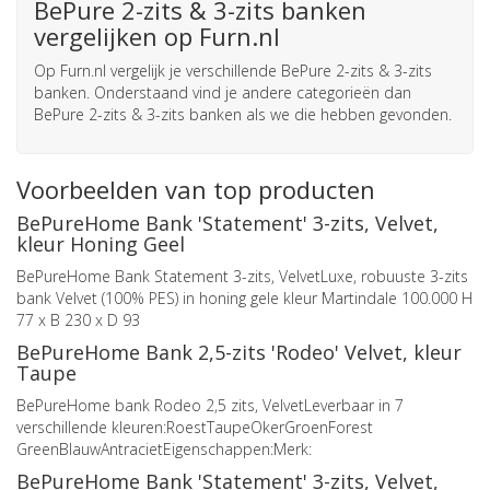
BePure 2-zits & 3-zits banken
vergelijken op Furn.nl
Op Furn.nl vergelijk je verschillende BePure 2-zits & 3-zits
banken. Onderstaand vind je andere categorieën dan
BePure 2-zits & 3-zits banken als we die hebben gevonden.
Voorbeelden van top producten
BePureHome Bank 'Statement' 3-zits, Velvet,
kleur Honing Geel
BePureHome Bank Statement 3-zits, VelvetLuxe, robuuste 3-zits
bank Velvet (100% PES) in honing gele kleur Martindale 100.000 H
77 x B 230 x D 93
BePureHome Bank 2,5-zits 'Rodeo' Velvet, kleur
Taupe
BePureHome bank Rodeo 2,5 zits, VelvetLeverbaar in 7
verschillende kleuren:RoestTaupeOkerGroenForest
GreenBlauwAntracietEigenschappen:Merk:
BePureHome Bank 'Statement' 3-zits, Velvet,