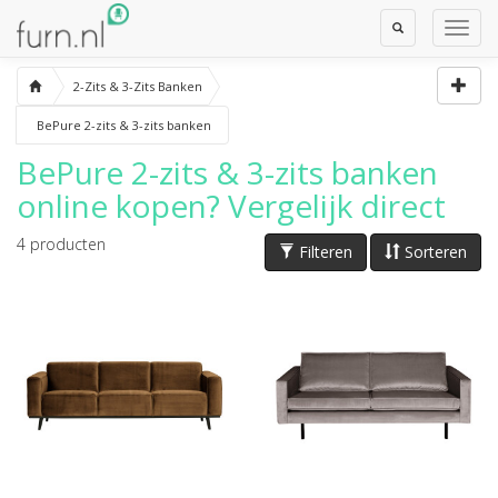
Toggle
Toggl
Search
Navig
2-Zits & 3-Zits Banken
BePure 2-zits & 3-zits banken
BePure 2-zits & 3-zits banken
online kopen? Vergelijk direct
4
producten
Filteren
Sorteren