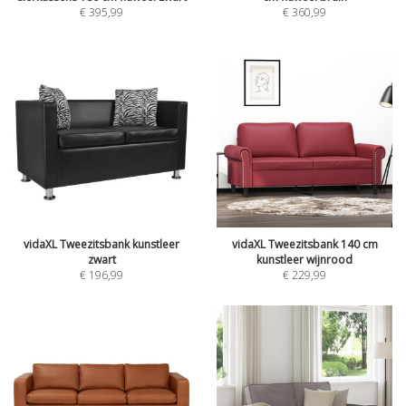
€
395,99
€
360,99
vidaXL Tweezitsbank kunstleer
vidaXL Tweezitsbank 140 cm
zwart
kunstleer wijnrood
€
196,99
€
229,99