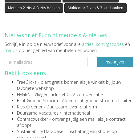
Metalen 2-zits & 3-zits banken
Multicolor 2-zits & 3-zits banken
Nieuwsbrief Furn.nl meubels & nieuws
Schrijf je in op de nieuwsbrief voor alle
acties
,
kortingscodes
en
trends
op het gebied van meubelen en wonen
Inschrijven
Bekijk ook eens
TreeClicks
- plant gratis bomen als je winkelt bij jouw
favoriete webshop
FlyGRN
- Vliegen inclusief CO2-compensatie
Echt Groene Stroom
- Alleen écht groene stroom afsluiten
Kies Groener
- Duurzaam leven platform
Duurzame Vacatures
/
internationaal
Contractwekker
- ontvang tijdig een mail als je contract
afloopt
Sustainability Database
- inschatting van shops op
duurzaamheid