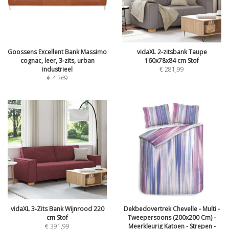
Goossens Excellent Bank Massimo
vidaXL 2-zitsbank Taupe
cognac, leer, 3-zits, urban
160x78x84 cm Stof
industrieel
€
281,99
€
4.369
vidaXL 3-Zits Bank Wijnrood 220
Dekbedovertrek Chevelle - Multi -
cm Stof
Tweepersoons (200x200 Cm) -
€
391,99
Meerkleurig Katoen - Strepen -