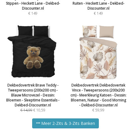
Stippen - Heckett Lane - Dekbed-
Ruiten - Heckett Lane - Dekbed-
Discounter.nl
Discounter.nl
€
149
€
149
Dekbedovertrek Brave Teddy -
Dekbedovertrek Dekbedovertek
Tweepersoons (200x200 cm) -
Vince - Tweepersoons (200x200
Blauw Microvezel - Dessin:
cm) - Meerkleurig Katoen - Dessin:
Bloemen - Sleeptime Essentials -
Bloemen, Natuur - Good Morning
Dekbed-Discounter.nl
- Dekbed-Discounter.nl
€
14,99
€
10,59
€
59,99
Meer 2-Zits & 3-Zits Banken