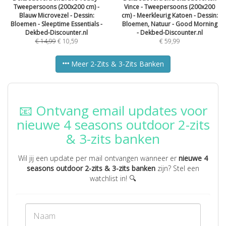
Tweepersoons (200x200 cm) -
Vince - Tweepersoons (200x200
Blauw Microvezel - Dessin:
cm) - Meerkleurig Katoen - Dessin:
Bloemen - Sleeptime Essentials -
Bloemen, Natuur - Good Morning
Dekbed-Discounter.nl
- Dekbed-Discounter.nl
€
14,99
€
10,59
€
59,99
Meer 2-Zits & 3-Zits Banken
📧 Ontvang email updates voor
nieuwe 4 seasons outdoor 2-zits
& 3-zits banken
Wil jij een update per mail ontvangen wanneer er
nieuwe 4
seasons outdoor 2-zits & 3-zits banken
zijn? Stel een
watchlist in! 🔍