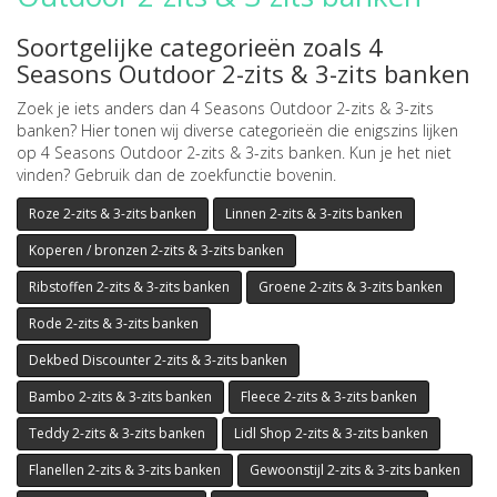
Soortgelijke categorieën zoals 4
Seasons Outdoor 2-zits & 3-zits banken
Zoek je iets anders dan 4 Seasons Outdoor 2-zits & 3-zits
banken? Hier tonen wij diverse categorieën die enigszins lijken
op 4 Seasons Outdoor 2-zits & 3-zits banken. Kun je het niet
vinden? Gebruik dan de zoekfunctie bovenin.
Roze 2-zits & 3-zits banken
Linnen 2-zits & 3-zits banken
Koperen / bronzen 2-zits & 3-zits banken
Ribstoffen 2-zits & 3-zits banken
Groene 2-zits & 3-zits banken
Rode 2-zits & 3-zits banken
Dekbed Discounter 2-zits & 3-zits banken
Bambo 2-zits & 3-zits banken
Fleece 2-zits & 3-zits banken
Teddy 2-zits & 3-zits banken
Lidl Shop 2-zits & 3-zits banken
Flanellen 2-zits & 3-zits banken
Gewoonstijl 2-zits & 3-zits banken