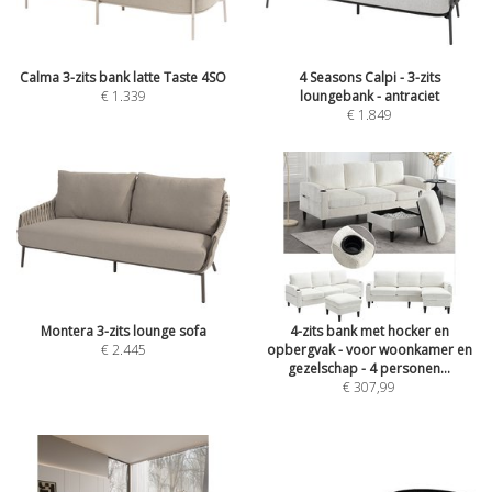
Calma 3-zits bank latte Taste 4SO
4 Seasons Calpi - 3-zits
€ 1.339
loungebank - antraciet
€ 1.849
Montera 3-zits lounge sofa
4-zits bank met hocker en
€ 2.445
opbergvak - voor woonkamer en
gezelschap - 4 personen...
€ 307,99