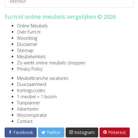
interieur
Furn.nl online meubels vergelijken © 2026
Online Meubels
Over Furn.nl
Woonblog
Disclaimer
Sitemap
Meubelwinkels
Zo werkt online meubels shoppen
Privacy Policy
Meubelbranche vacatures
Duurzaamheid
Kortingscodes
1 meubel = 1 boom
Tuinplanner
Adverteren
Wooninspiratie
Contact
Facebook
Twitter
Instagram
Pinterest