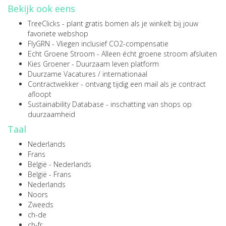
Bekijk ook eens
TreeClicks
- plant gratis bomen als je winkelt bij jouw
favoriete webshop
FlyGRN
- Vliegen inclusief CO2-compensatie
Echt Groene Stroom
- Alleen écht groene stroom afsluiten
Kies Groener
- Duurzaam leven platform
Duurzame Vacatures
/
internationaal
Contractwekker
- ontvang tijdig een mail als je contract
afloopt
Sustainability Database
- inschatting van shops op
duurzaamheid
Taal
Nederlands
Frans
België - Nederlands
België - Frans
Nederlands
Noors
Zweeds
ch-de
ch-fr