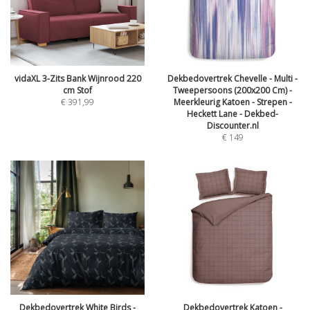
vidaXL 3-Zits Bank Wijnrood 220
Dekbedovertrek Chevelle - Multi -
cm Stof
Tweepersoons (200x200 Cm) -
€
391,99
Meerkleurig Katoen - Strepen -
Heckett Lane - Dekbed-
Discounter.nl
€
149
Dekbedovertrek White Birds -
Dekbedovertrek Katoen -