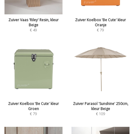
Zuiver Vaas 'Riley' Resin, kleur
Zuiver Koelbox 'Be Cute' kleur
Beige
Oranje
€
49
€
79
Zuiver Koelbox 'Be Cute' kleur
Zuiver Parasol 'Sunshine' 250cm,
Groen
kleur Beige
€
79
€
109