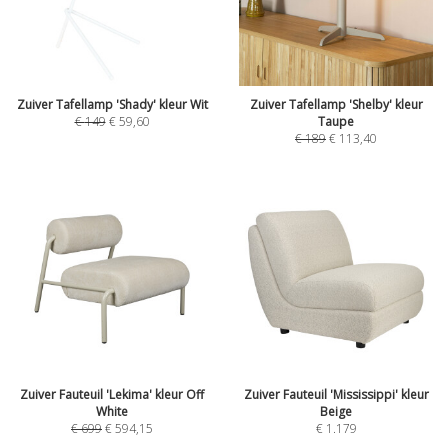
Zuiver Tafellamp 'Shady' kleur Wit
Zuiver Tafellamp 'Shelby' kleur
€
149
€
59,60
Taupe
€
189
€
113,40
Zuiver Fauteuil 'Lekima' kleur Off
Zuiver Fauteuil 'Mississippi' kleur
White
Beige
€
699
€
594,15
€
1.179