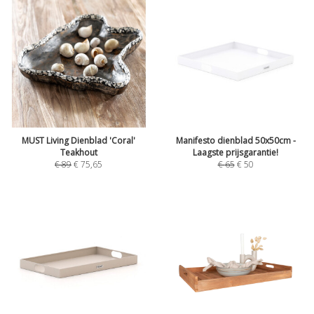
MUST Living Dienblad 'Coral'
Manifesto dienblad 50x50cm -
Teakhout
Laagste prijsgarantie!
€
89
€
75,65
€
65
€
50