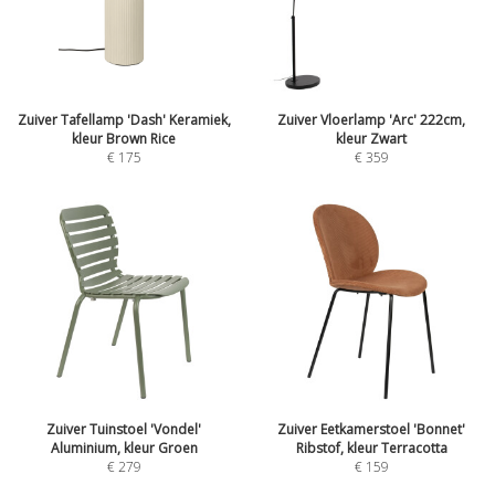
Zuiver Tafellamp 'Dash' Keramiek,
Zuiver Vloerlamp 'Arc' 222cm,
kleur Brown Rice
kleur Zwart
€
175
€
359
Zuiver Tuinstoel 'Vondel'
Zuiver Eetkamerstoel 'Bonnet'
Aluminium, kleur Groen
Ribstof, kleur Terracotta
€
279
€
159