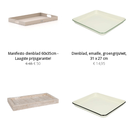
Manifesto dienblad 60x35cm -
Dienblad, emaille, groengrijs/wit,
Laagste prijsgarantie!
31 x 27 cm
€
65
€
50
€
14,95