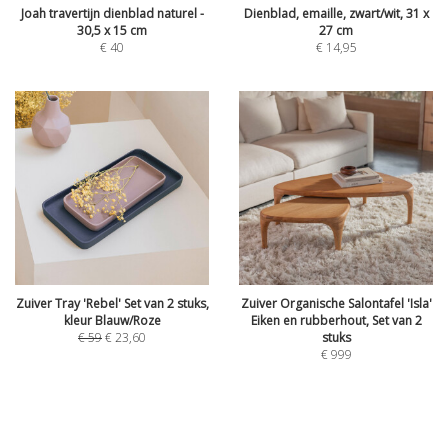
Joah travertijn dienblad naturel -
Dienblad, emaille, zwart/wit, 31 x
30,5 x 15 cm
27 cm
€
40
€
14,95
Zuiver Tray 'Rebel' Set van 2 stuks,
Zuiver Organische Salontafel 'Isla'
kleur Blauw/Roze
Eiken en rubberhout, Set van 2
€
59
€
23,60
stuks
€
999