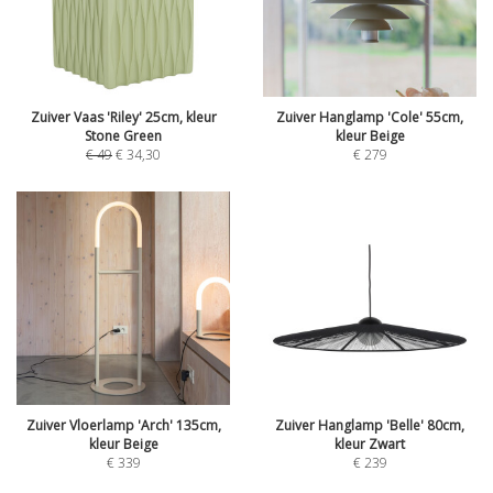
Zuiver Vaas 'Riley' 25cm, kleur
Zuiver Hanglamp 'Cole' 55cm,
Stone Green
kleur Beige
€
49
€
34,30
€
279
Zuiver Vloerlamp 'Arch' 135cm,
Zuiver Hanglamp 'Belle' 80cm,
kleur Beige
kleur Zwart
€
339
€
239