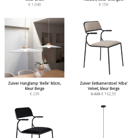
€
1.049
€
159
Zuiver Hanglamp 'Belle' 80cm,
Zuiver Eetkamerstoel 'Alba'
kleur Beige
Velvet, kleur Beige
€
239
€
325
€
162,50