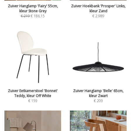
Zuiver Hanglamp 'Fairy' 55cm,
Zuiver Hoekbank 'Prosper' Links,
kleur Stone Grey
kleur Zand
€
219
€
186,15
€
2.989
Zuiver Eetkamerstoel 'Bonnet'
Zuiver Hanglamp 'Belle' 65cm,
Teddy, kleur Off White
kleur Zwart
€
159
€
209