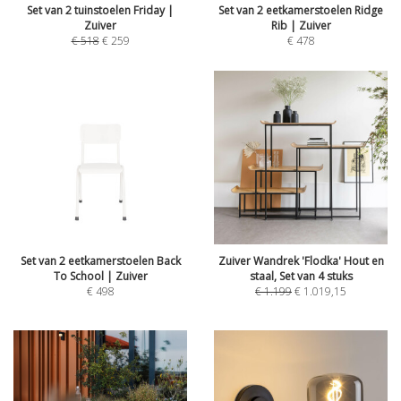
Set van 2 tuinstoelen Friday |
Set van 2 eetkamerstoelen Ridge
Zuiver
Rib | Zuiver
€
518
€
259
€
478
Set van 2 eetkamerstoelen Back
Zuiver Wandrek 'Flodka' Hout en
To School | Zuiver
staal, Set van 4 stuks
€
498
€
1.199
€
1.019,15