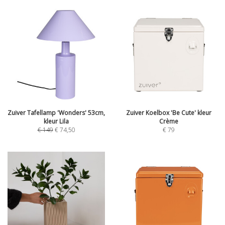
Zuiver Tafellamp 'Wonders' 53cm,
Zuiver Koelbox 'Be Cute' kleur
kleur Lila
Crème
€
149
€
74,50
€
79