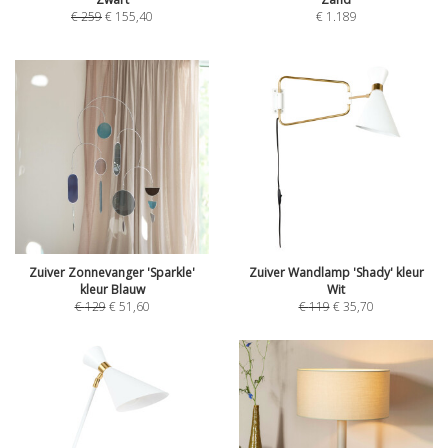
€
259
€
155,40
€
1.189
Zuiver Zonnevanger 'Sparkle'
Zuiver Wandlamp 'Shady' kleur
kleur Blauw
Wit
€
129
€
51,60
€
119
€
35,70