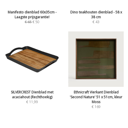
Manifesto dienblad 60x35cm -
Dino teakhouten dienblad - 58 x
Laagste prijsgarantie!
38 cm
€
65
€
50
€
43
SILVERCREST Dienblad met
Ethnicraft Vierkant Dienblad
acaciahout (Rechthoekig)
'Second Nature' 51 x 51cm, kleur
€
11,99
Moss
€
169