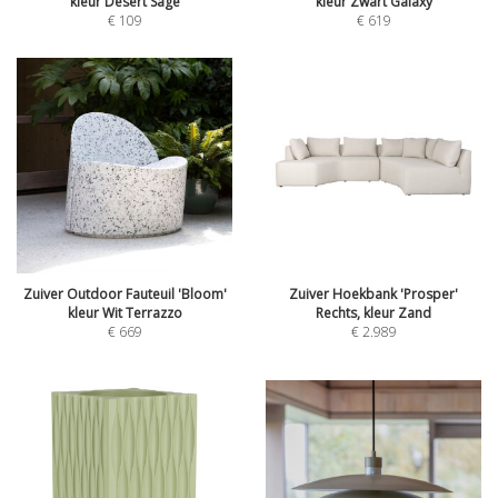
kleur Desert Sage
kleur Zwart Galaxy
€
109
€
619
Zuiver Outdoor Fauteuil 'Bloom'
Zuiver Hoekbank 'Prosper'
kleur Wit Terrazzo
Rechts, kleur Zand
€
669
€
2.989