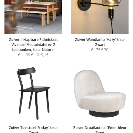
Zuiver Inklapbare Picknickset
Zuiver Wandlamp 'Hazy' kleur
'Avenue' Met tuintafel en 2
Zwart
tuinbanken, kleur Naturel
€
175
€
70
€
1.199
€
1.019,15
Zuiver Tuinstoel 'Friday' kleur
Zuiver Draaifauteuil 'Eden' kleur
Zwart
Zand