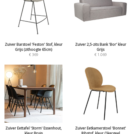
Zuiver Barstoel 'Feston' Stof, kleur
Zuiver 2,5-zits Bank 'Bor' kleur
Grijs (zithoogte 65cm)
Grijs
€
369
€
1.069
Zuiver Eettafel 'Storm' Essenhout,
Zuiver Eetkamerstoel 'Bonnet'
kleur Bruin
Ribstof, kleur Okergeel