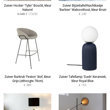
Zuiver Hocker 'Tyler' Bouclé, kleur
Zuiver Bijzettafel/Nachtkastje
Naturel
'Barbier' Walnoothout, kleur Bruin
€
349
€
174,50
€
249
Zuiver Barkruk 'Feston' Stof, kleur
Zuiver Tafellamp 'Dash' Keramiek,
Grijs (zithoogte 76cm)
kleur Royal Blue
€
389
€
155