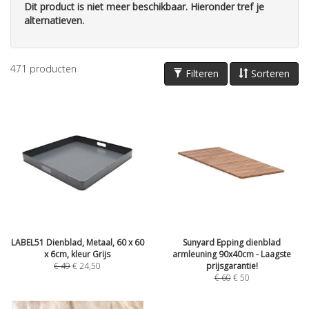
Dit product is niet meer beschikbaar. Hieronder tref je
alternatieven.
471
producten
Filteren
Sorteren
LABEL51 Dienblad, Metaal, 60 x 60
Sunyard Epping dienblad
x 6cm, kleur Grijs
armleuning 90x40cm - Laagste
€
49
€
24,50
prijsgarantie!
€
60
€
50