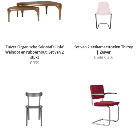
Zuiver Organische Salontafel 'Isla'
Set van 2 eetkamerstoelen Thirsty
Walnoot en rubberhout, Set van 2
| Zuiver
stuks
€
538
€
269
€
999