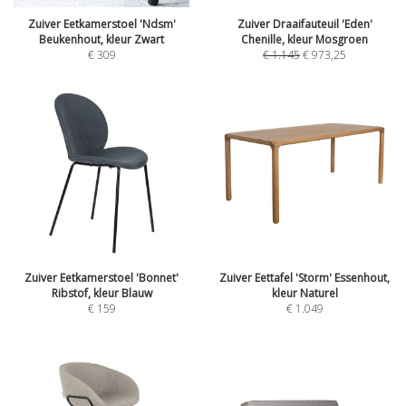
Zuiver Eetkamerstoel 'Ndsm'
Zuiver Draaifauteuil 'Eden'
Beukenhout, kleur Zwart
Chenille, kleur Mosgroen
€
309
€
1.145
€
973,25
Zuiver Eetkamerstoel 'Bonnet'
Zuiver Eettafel 'Storm' Essenhout,
Ribstof, kleur Blauw
kleur Naturel
€
159
€
1.049