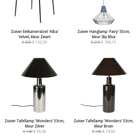
Zuiver Eetkamerstoel 'Alba'
Zuiver Hanglamp 'Fairy' 55cm,
Velvet, kleur Zwart
kleur Sky Blue
€
325
€
162,50
€
219
€
186,15
Zuiver Tafellamp 'Wonders' 53cm,
Zuiver Tafellamp 'Wonders' 53cm,
kleur Zilver
kleur Bruin
€
149
€
59,60
€
149
€
74,50