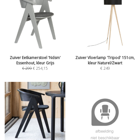
Zuiver Eetkamerstoel 'Ndsm'
Zuiver Vloerlamp 'Tripod' 151cm,
Essenhout, kleur Grijs
kleur Naturel/Zwart
€
299
€
254,15
€
249