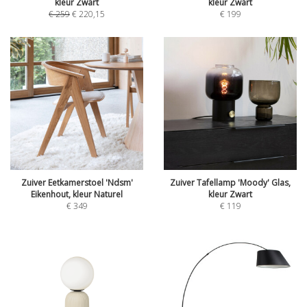
kleur Zwart
kleur Zwart
€
259
€
220,15
€
199
Zuiver Eetkamerstoel 'Ndsm'
Zuiver Tafellamp 'Moody' Glas,
Eikenhout, kleur Naturel
kleur Zwart
€
349
€
119