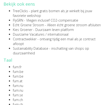
Bekijk ook eens
TreeClicks
- plant gratis bomen als je winkelt bij jouw
favoriete webshop
FlyGRN
- Vliegen inclusief CO2-compensatie
Echt Groene Stroom
- Alleen écht groene stroom afsluiten
Kies Groener
- Duurzaam leven platform
Duurzame Vacatures
/
internationaal
Contractwekker
- ontvang tijdig een mail als je contract
afloopt
Sustainability Database
- inschatting van shops op
duurzaamheid
Taal
furn.fr
furn.be
furn.be
furn.at
furn.nu
furn.nu
furn.se
furn.ch
furn.ch