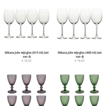
Mikasa Julie wijnglas (610 ml) (set
Mikasa Julie wijnglas (468 ml) (set
van 4)
van 4)
€
18,50
€
18,50