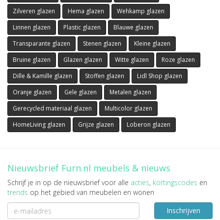
Zilveren glazen
Hema glazen
Wehkamp glazen
Linnen glazen
Plastic glazen
Blauwe glazen
Transparante glazen
Stenen glazen
Kleine glazen
Bruine glazen
Glazen glazen
Witte glazen
Roze glazen
Dille & Kamille glazen
Stoffen glazen
Lidl Shop glazen
Oranje glazen
Gele glazen
Metalen glazen
Gerecycled materiaal glazen
Multicolor glazen
HomeLiving glazen
Grijze glazen
Loberon glazen
Nieuwsbrief Furn.nl meubels & nieuws
Schrijf je in op de nieuwsbrief voor alle
acties
,
kortingscodes
en
trends
op het gebied van meubelen en wonen
Inschrijven