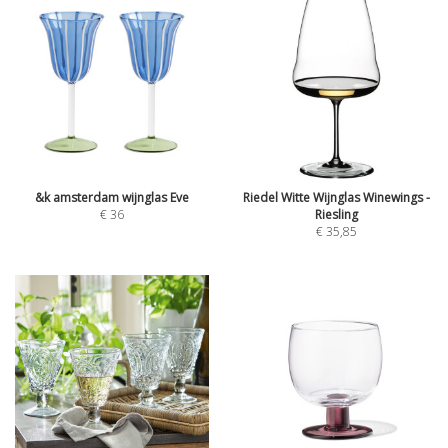
&k amsterdam wijnglas Eve
Riedel Witte Wijnglas Winewings -
€
36
Riesling
€
35,85