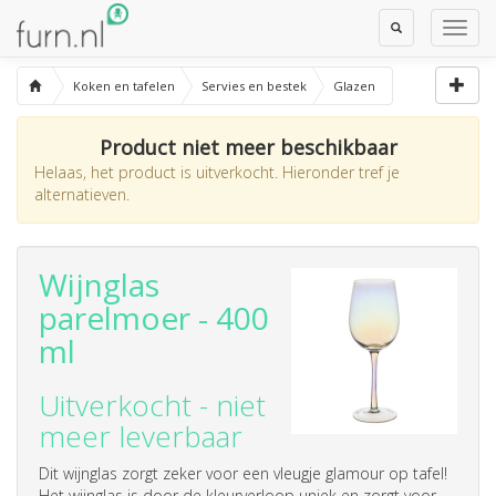
Toggle
Toggl
Search
Navig
Koken en tafelen
Servies en bestek
Glazen
Product niet meer beschikbaar
Helaas, het product is uitverkocht. Hieronder tref je
alternatieven.
Wijnglas
parelmoer - 400
ml
Uitverkocht - niet
meer leverbaar
Dit wijnglas zorgt zeker voor een vleugje glamour op tafel!
Het wijnglas is door de kleurverloop uniek en zorgt voor