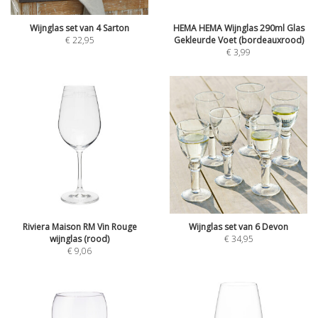
Wijnglas set van 4 Sarton
HEMA HEMA Wijnglas 290ml Glas
€
22,95
Gekleurde Voet (bordeauxrood)
€
3,99
Riviera Maison RM Vin Rouge
Wijnglas set van 6 Devon
wijnglas (rood)
€
34,95
€
9,06