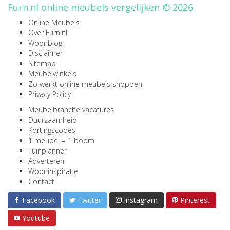
Furn.nl online meubels vergelijken © 2026
Online Meubels
Over Furn.nl
Woonblog
Disclaimer
Sitemap
Meubelwinkels
Zo werkt online meubels shoppen
Privacy Policy
Meubelbranche vacatures
Duurzaamheid
Kortingscodes
1 meubel = 1 boom
Tuinplanner
Adverteren
Wooninspiratie
Contact
Facebook
Twitter
Instagram
Pinterest
Youtube