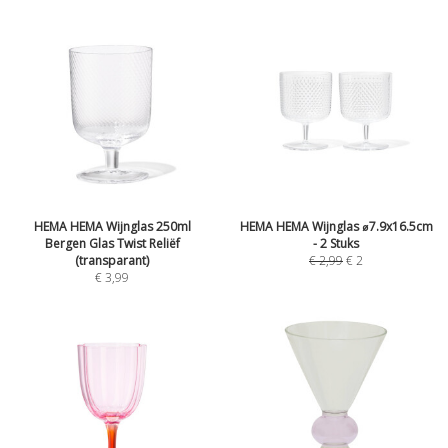
HEMA HEMA Wijnglas 250ml
HEMA HEMA Wijnglas ⌀7.9x16.5cm
Bergen Glas Twist Reliëf
- 2 Stuks
(transparant)
€
2,99
€
2
€
3,99