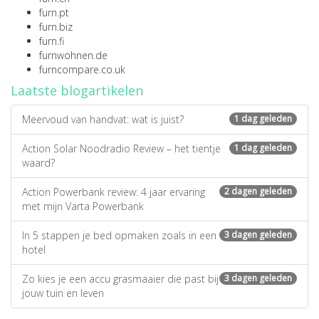
furn.pt
furn.biz
furn.fi
furnwohnen.de
furncompare.co.uk
Laatste blogartikelen
Meervoud van handvat: wat is juist?
1 dag geleden
Action Solar Noodradio Review – het tientje
1 dag geleden
waard?
Action Powerbank review: 4 jaar ervaring
2 dagen geleden
met mijn Varta Powerbank
In 5 stappen je bed opmaken zoals in een
3 dagen geleden
hotel
Zo kies je een accu grasmaaier die past bij
3 dagen geleden
jouw tuin en leven