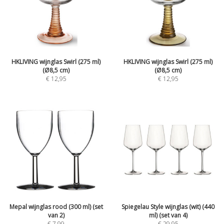
HKLIVING wijnglas Swirl (275 ml)
HKLIVING wijnglas Swirl (275 ml)
(Ø8,5 cm)
(Ø8,5 cm)
€
12,95
€
12,95
Mepal wijnglas rood (300 ml) (set
Spiegelau Style wijnglas (wit) (440
van 2)
ml) (set van 4)
€
7,99
€
29,95