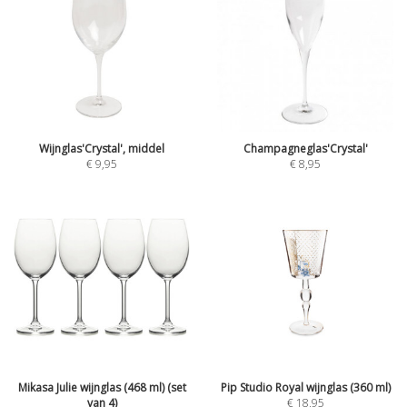
Wijnglas'Crystal', middel
Champagneglas'Crystal'
€
9,95
€
8,95
Mikasa Julie wijnglas (468 ml) (set
Pip Studio Royal wijnglas (360 ml)
van 4)
€
18,95