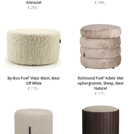
Antraciet
€ 189
,-
€ 259
,-
By-Boo Poef 'Vista' 60cm, kleur
Richmond Poef 'Adele' Met
Off White
opbergruimte, Sheep, kleur
€ 119
,-
Naturel
€ 171
,-