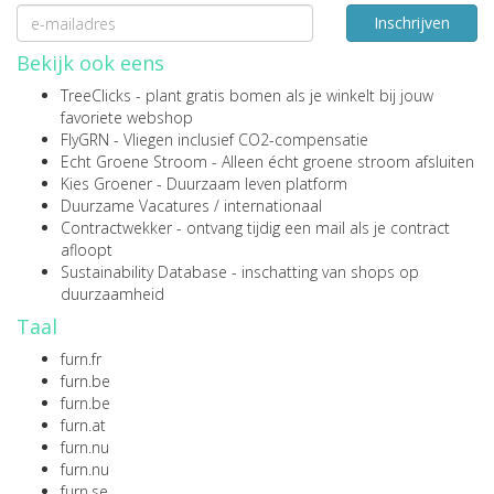
Inschrijven
Bekijk ook eens
TreeClicks
- plant gratis bomen als je winkelt bij jouw
favoriete webshop
FlyGRN
- Vliegen inclusief CO2-compensatie
Echt Groene Stroom
- Alleen écht groene stroom afsluiten
Kies Groener
- Duurzaam leven platform
Duurzame Vacatures
/
internationaal
Contractwekker
- ontvang tijdig een mail als je contract
afloopt
Sustainability Database
- inschatting van shops op
duurzaamheid
Taal
furn.fr
furn.be
furn.be
furn.at
furn.nu
furn.nu
furn.se