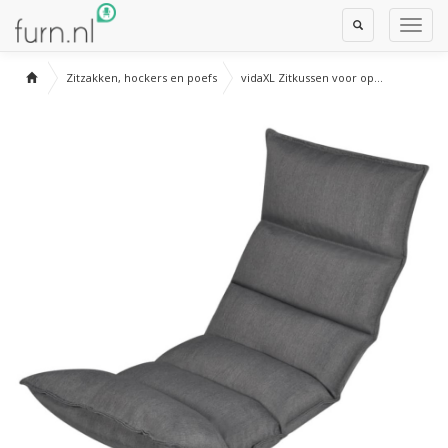
Toggle
Toggl
Search
Navig
Zitzakken, hockers en poefs
vidaXL Zitkussen voor op...