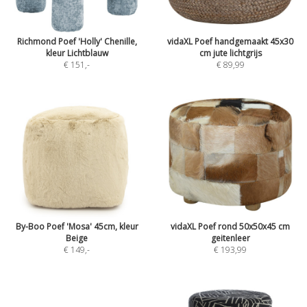
Richmond Poef 'Holly' Chenille,
vidaXL Poef handgemaakt 45x30
kleur Lichtblauw
cm jute lichtgrijs
€ 151
,-
€ 89,99
By-Boo Poef 'Mosa' 45cm, kleur
vidaXL Poef rond 50x50x45 cm
Beige
geitenleer
€ 149
,-
€ 193,99