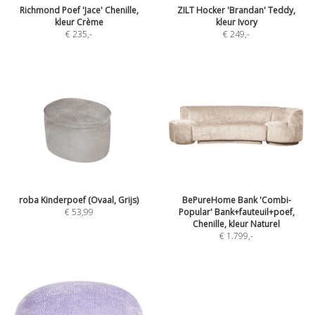
Richmond Poef 'Jace' Chenille,
ZILT Hocker 'Brandan' Teddy,
kleur Crème
kleur Ivory
€ 235
,-
€ 249
,-
roba Kinderpoef (Ovaal, Grijs)
BePureHome Bank 'Combi-
€ 53,99
Popular' Bank+fauteuil+poef,
Chenille, kleur Naturel
€ 1.799
,-