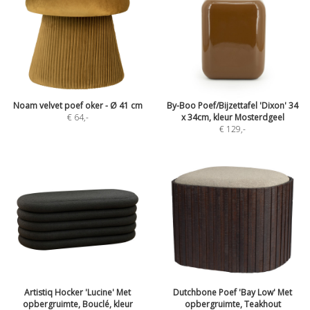
Noam velvet poef oker - Ø 41 cm
By-Boo Poef/Bijzettafel 'Dixon' 34
€ 64
,-
x 34cm, kleur Mosterdgeel
€ 129
,-
Artistiq Hocker 'Lucine' Met
Dutchbone Poef 'Bay Low' Met
opbergruimte, Bouclé, kleur
opbergruimte, Teakhout