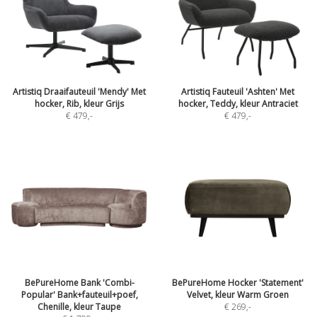
Artistiq Draaifauteuil 'Mendy' Met
Artistiq Fauteuil 'Ashten' Met
hocker, Rib, kleur Grijs
hocker, Teddy, kleur Antraciet
€ 479
,-
€ 479
,-
BePureHome Bank 'Combi-
BePureHome Hocker 'Statement'
Popular' Bank+fauteuil+poef,
Velvet, kleur Warm Groen
Chenille, kleur Taupe
€ 269
,-