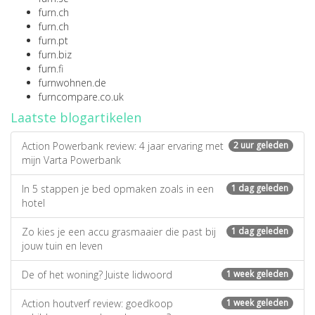
furn.ch
furn.ch
furn.pt
furn.biz
furn.fi
furnwohnen.de
furncompare.co.uk
Laatste blogartikelen
Action Powerbank review: 4 jaar ervaring met
2 uur geleden
mijn Varta Powerbank
In 5 stappen je bed opmaken zoals in een
1 dag geleden
hotel
Zo kies je een accu grasmaaier die past bij
1 dag geleden
jouw tuin en leven
De of het woning? Juiste lidwoord
1 week geleden
Action houtverf review: goedkoop
1 week geleden