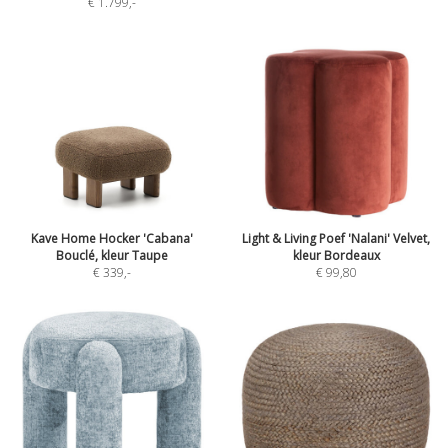
€ 1.799
,-
Kave Home Hocker 'Cabana'
Light & Living Poef 'Nalani' Velvet,
Bouclé, kleur Taupe
kleur Bordeaux
€ 339
,-
€ 99,80