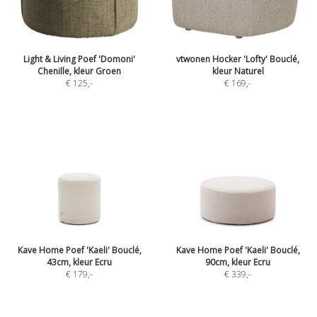
Light & Living Poef 'Domoni'
vtwonen Hocker 'Lofty' Bouclé,
Chenille, kleur Groen
kleur Naturel
€ 125
,-
€ 169
,-
Kave Home Poef 'Kaeli' Bouclé,
Kave Home Poef 'Kaeli' Bouclé,
43cm, kleur Ecru
90cm, kleur Ecru
€ 179
,-
€ 339
,-