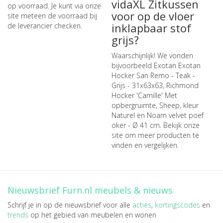
vidaXL Zitkussen
op voorraad. Je kunt via onze
voor op de vloer
site meteen de
voorraad bij
inklapbaar stof
de leverancier checken
.
grijs?
Waarschijnlijk! We vonden
bijvoorbeeld
Exotan Exotan
Hocker San Remo - Teak -
Grijs - 31x63x63
,
Richmond
Hocker 'Camille' Met
opbergruimte, Sheep, kleur
Naturel
en
Noam velvet poef
oker - Ø 41 cm
. Bekijk onze
site om meer producten te
vinden en vergelijken.
Nieuwsbrief Furn.nl meubels & nieuws
Schrijf je in op de nieuwsbrief voor alle
acties
,
kortingscodes
en
trends
op het gebied van meubelen en wonen