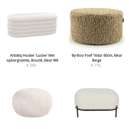
Artistiq Hocker 'Lucine' Met
By-Boo Poef 'Vista' 60cm, kleur
opbergruimte, Bouclé, kleur Wit
Beige
€ 259
,-
€ 119
,-