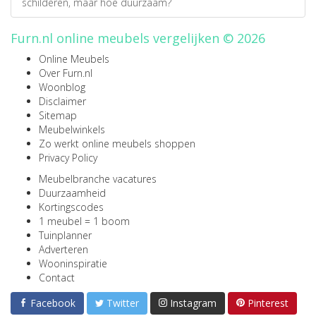
schilderen, maar hoe duurzaam?
Furn.nl online meubels vergelijken © 2026
Online Meubels
Over Furn.nl
Woonblog
Disclaimer
Sitemap
Meubelwinkels
Zo werkt online meubels shoppen
Privacy Policy
Meubelbranche vacatures
Duurzaamheid
Kortingscodes
1 meubel = 1 boom
Tuinplanner
Adverteren
Wooninspiratie
Contact
Facebook
Twitter
Instagram
Pinterest