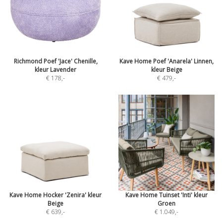
Richmond Poef 'Jace' Chenille,
Kave Home Poef 'Anarela' Linnen,
kleur Lavender
kleur Beige
€ 178
,-
€ 479
,-
Kave Home Hocker 'Zenira' kleur
Kave Home Tuinset 'Inti' kleur
Beige
Groen
€ 639
,-
€ 1.049
,-