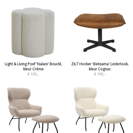
Light & Living Poef 'Nalani' Bouclé,
ZILT Hocker 'Belisama' Lederlook,
kleur Crème
kleur Cognac
€ 105
,-
€ 199
,-