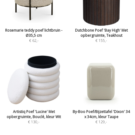
Rosemarie teddy poef lichtbruin -
Dutchbone Poef 'Bay High' Met
Ø35,5 cm
opbergruimte, Teakhout
€ 62
,-
€ 155
,-
Artistiq Poef 'Lucine' Met
By-Boo Poef/Bijzettafel 'Dixon' 34
opbergruimte, Bouclé, kleur Wit
x 34cm, kleur Taupe
€ 130
,-
€ 129
,-