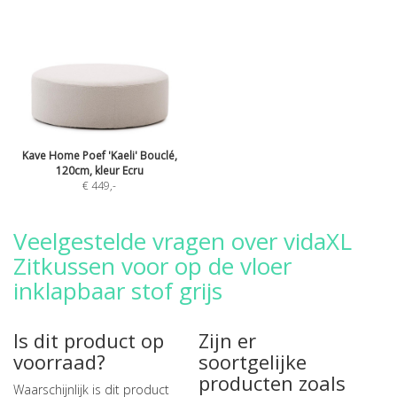
Kave Home Poef 'Kaeli' Bouclé,
120cm, kleur Ecru
€ 449
,-
Veelgestelde vragen over vidaXL
Zitkussen voor op de vloer
inklapbaar stof grijs
Is dit product op
Zijn er
voorraad?
soortgelijke
producten zoals
Waarschijnlijk is dit product