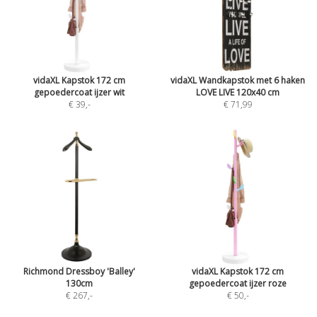
vidaXL Kapstok 172 cm
vidaXL Wandkapstok met 6 haken
gepoedercoat ijzer wit
LOVE LIVE 120x40 cm
€ 39
,-
€ 71,99
Richmond Dressboy 'Balley'
vidaXL Kapstok 172 cm
130cm
gepoedercoat ijzer roze
€ 267
,-
€ 50
,-