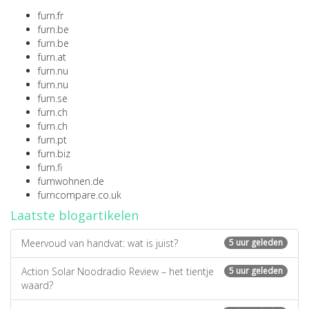
furn.fr
furn.be
furn.be
furn.at
furn.nu
furn.nu
furn.se
furn.ch
furn.ch
furn.pt
furn.biz
furn.fi
furnwohnen.de
furncompare.co.uk
Laatste blogartikelen
Meervoud van handvat: wat is juist?
5 uur geleden
Action Solar Noodradio Review – het tientje
5 uur geleden
waard?