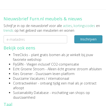
Nieuwsbrief Furn.nl meubels & nieuws
Schrijf je in op de nieuwsbrief voor alle
acties
,
kortingscodes
en
trends
op het gebied van meubelen en wonen
Inschrijven
Bekijk ook eens
TreeClicks
- plant gratis bomen als je winkelt bij jouw
favoriete webshop
FlyGRN
- Vliegen inclusief CO2-compensatie
Echt Groene Stroom
- Alleen écht groene stroom afsluiten
Kies Groener
- Duurzaam leven platform
Duurzame Vacatures
/
internationaal
Contractwekker
- ontvang tijdig een mail als je contract
afloopt
Sustainability Database
- inschatting van shops op
duurzaamheid
Taal