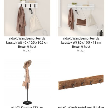
vidaXL Wandgemonteerde
vidaXL Wandgemonteerde
kapstok Wit 40 x 10.5 x 10.5 cm
kapstok Wit 80 x 10.5 x 18 cm
Bewerkt hout
Bewerkt hout
€ 26
,-
€ 30
,-
vidaXL Kapstok 172 cm
vidaXL Wandkapstok met 5 haken