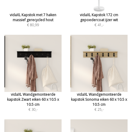
vidaXL Kapstok met 7 haken
vidaXL Kapstok 172 cm
massief gerecycled hout
gepoedercoat ijzer wit
€ 80,99
€ 41
,-
vidaXL Wandgemonteerde
vidaXL Wandgemonteerde
kapstok Zwart eiken 60 x 10.5 x
kapstok Sonoma eiken 60 x 10.5 x
10.5 cm
10.5 cm
€ 30
,-
€ 25
,-