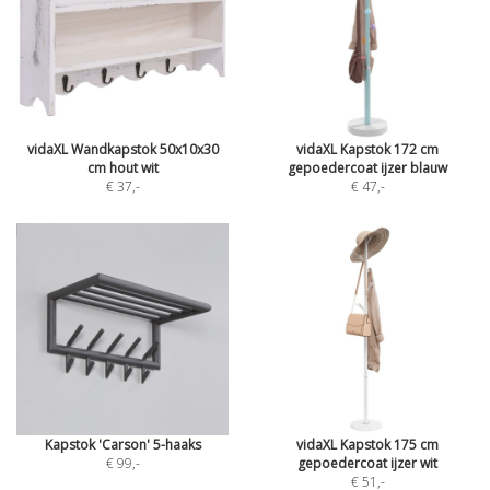
vidaXL Wandkapstok 50x10x30
vidaXL Kapstok 172 cm
cm hout wit
gepoedercoat ijzer blauw
€ 37
,-
€ 47
,-
Kapstok 'Carson' 5-haaks
vidaXL Kapstok 175 cm
€ 99
,-
gepoedercoat ijzer wit
€ 51
,-