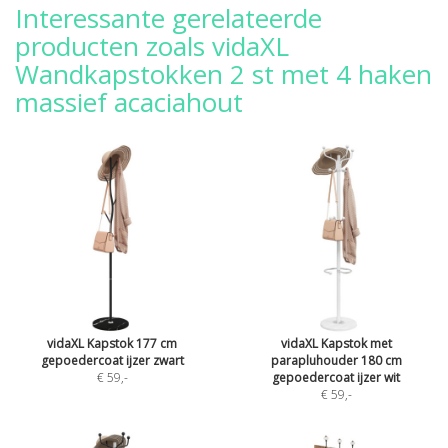
Interessante gerelateerde
producten zoals vidaXL
Wandkapstokken 2 st met 4 haken
massief acaciahout
vidaXL Kapstok 177 cm
vidaXL Kapstok met
gepoedercoat ijzer zwart
parapluhouder 180 cm
€ 59
,-
gepoedercoat ijzer wit
€ 59
,-