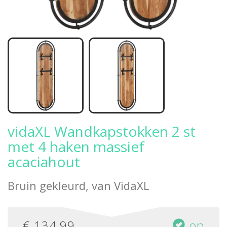
vidaXL Wandkapstokken 2 st
met 4 haken massief
acaciahout
Bruin gekleurd, van
VidaXL
€
134,99
op