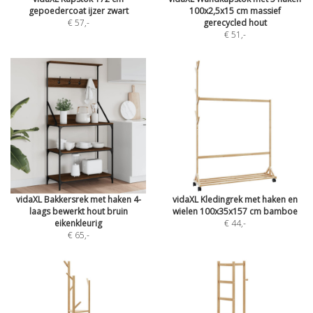
gepoedercoat ijzer zwart
100x2,5x15 cm massief
€ 57
,-
gerecycled hout
€ 51
,-
vidaXL Bakkersrek met haken 4-
vidaXL Kledingrek met haken en
laags bewerkt hout bruin
wielen 100x35x157 cm bamboe
eikenkleurig
€ 44
,-
€ 65
,-