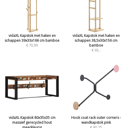
vidaXL Kapstok met haken en
vidaXL Kapstok met haken en
schappen 39x33x166 cm bamboe
schappen 38,5x30x156 cm
€ 70,99
bamboe
€ 65
,-
vidaXL Kapstok 80x35x35 cm
Hook coat rack outer corners -
massief gerecycled hout
wandkapstok pink
meerkleurig
€ 90,25