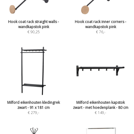
Hook coat rack straight walls -
Hook coat rack inner corners -
wandkapstok pink
wandkapstok pink
€ 90,25
€ 76
,-
Milford eikenhouten kledingrek
Milford eikenhouten kapstok
zwart - 91 x 181 cm
zwart - met hoedenplank - 80 cm
€ 279
,-
€ 149
,-