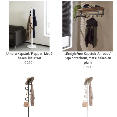
Umbra Kapstok 'Flapper' Met 9
LifestyleFurn Kapstok 'Amadou'
haken, kleur Wit
Saja notenhout, met 6 haken en
€ 210
,-
plank
€ 199
,-