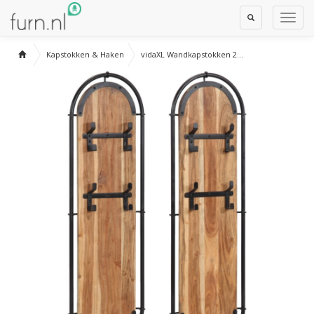
Toggle
Toggl
Search
Navig
Kapstokken & Haken
vidaXL Wandkapstokken 2...