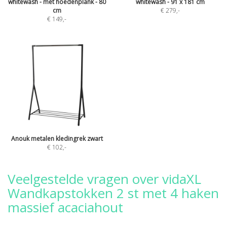
whitewash - met hoedenplank - 80
whitewash - 91 x 181 cm
cm
€ 279
,-
€ 149
,-
Anouk metalen kledingrek zwart
€ 102
,-
Veelgestelde vragen over vidaXL
Wandkapstokken 2 st met 4 haken
massief acaciahout