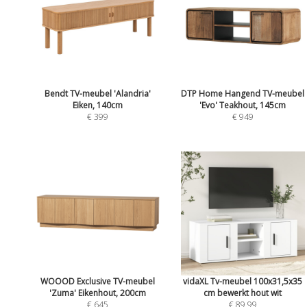
Bendt TV-meubel 'Alandria'
DTP Home Hangend TV-meubel
Eiken, 140cm
'Evo' Teakhout, 145cm
€ 399
€ 949
WOOOD Exclusive TV-meubel
vidaXL Tv-meubel 100x31,5x35
'Zuma' Eikenhout, 200cm
cm bewerkt hout wit
€ 645
€ 89,99