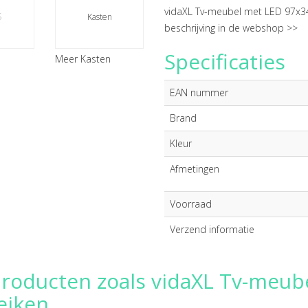
vidaXL Tv-meubel met LED 97x3
s
Kasten
beschrijving in de webshop >>
Specificaties
Meer Kasten
EAN nummer
Brand
Kleur
Afmetingen
Voorraad
Verzend informatie
producten zoals vidaXL Tv-meu
eiken