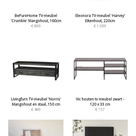
BePureHome TV-meubel
Eleonora TV-meubel 'Harvey'
'Crumble' Mangohout, 160cm
Eikenhout, 220cm
€ 899
€ 1.099
Livingfurn TV-meubel 'Norris'
Vic houten tv meubel zwart -
Mangohout en staal, 150 cm
120 x 33 cm
€ 489
€ 157