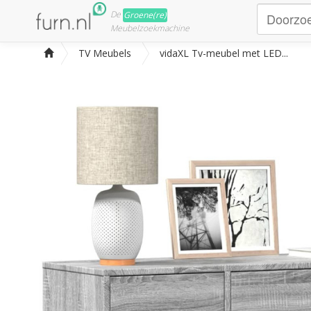
De
Groene(re)
Meubelzoekmachine
TV Meubels
vidaXL Tv-meubel met LED...