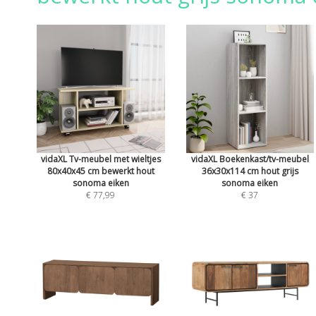
vidaXL Tv-meubel met wieltjes
vidaXL Boekenkast/tv-meubel
80x40x45 cm bewerkt hout
36x30x114 cm hout grijs
sonoma eiken
sonoma eiken
€ 77,99
€ 37