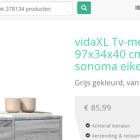
vidaXL Tv-m
97x34x40 cm
sonoma eik
Grijs gekleurd, va
€
85,99
Achteraf betalen
Verzending & retourn