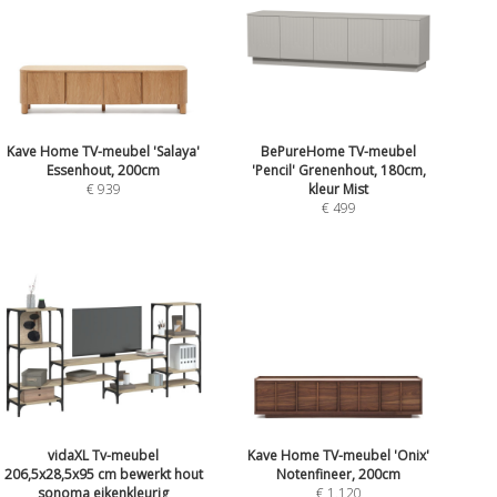
Kave Home TV-meubel 'Salaya'
BePureHome TV-meubel
Essenhout, 200cm
'Pencil' Grenenhout, 180cm,
€ 939
kleur Mist
€ 499
vidaXL Tv-meubel
Kave Home TV-meubel 'Onix'
206,5x28,5x95 cm bewerkt hout
Notenfineer, 200cm
sonoma eikenkleurig
€ 1.120