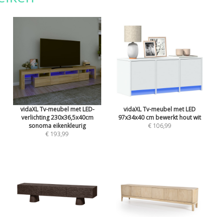
vidaXL Tv-meubel met LED-
vidaXL Tv-meubel met LED
verlichting 230x36,5x40cm
97x34x40 cm bewerkt hout wit
sonoma eikenkleurig
€ 106,99
€ 193,99