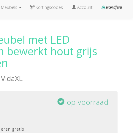
Meubels
Kortingscodes
Account
eubel met LED
 bewerkt hout grijs
en
n
VidaXL
op voorraad
eren gratis