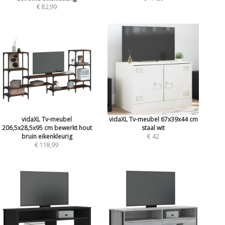
€ 82,99
vidaXL Tv-meubel
vidaXL Tv-meubel 67x39x44 cm
206,5x28,5x95 cm bewerkt hout
staal wit
bruin eikenkleurig
€ 42
€ 118,99