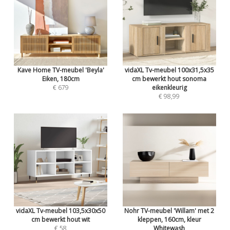
Kave Home TV-meubel 'Beyla'
vidaXL Tv-meubel 100x31,5x35
Eiken, 180cm
cm bewerkt hout sonoma
€ 679
eikenkleurig
€ 98,99
vidaXL Tv-meubel 103,5x30x50
Nohr TV-meubel 'Willam' met 2
cm bewerkt hout wit
kleppen, 160cm, kleur
€ 58
Whitewash