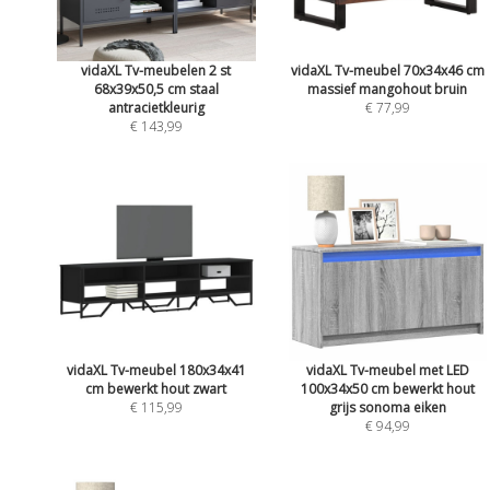
vidaXL Tv-meubelen 2 st
vidaXL Tv-meubel 70x34x46 cm
68x39x50,5 cm staal
massief mangohout bruin
antracietkleurig
€ 77,99
€ 143,99
vidaXL Tv-meubel 180x34x41
vidaXL Tv-meubel met LED
cm bewerkt hout zwart
100x34x50 cm bewerkt hout
€ 115,99
grijs sonoma eiken
€ 94,99