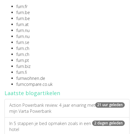
furn.fr
furn.be
furn.be
furn.at
furn.nu
furn.nu
furn.se
furn.ch
furn.ch
furn.pt
furn.biz
furn.fi
furnwohnen.de
furncompare.co.uk
Laatste blogartikelen
Action Powerbank review: 4 jaar ervaring met
21 uur geleden
mijn Varta Powerbank
In 5 stappen je bed opmaken zoals in een
2 dagen geleden
hotel