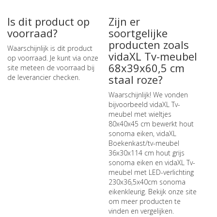
Is dit product op
Zijn er
voorraad?
soortgelijke
producten zoals
Waarschijnlijk is dit product
vidaXL Tv-meubel
op voorraad. Je kunt via onze
68x39x60,5 cm
site meteen de
voorraad bij
staal roze?
de leverancier checken
.
Waarschijnlijk! We vonden
bijvoorbeeld
vidaXL Tv-
meubel met wieltjes
80x40x45 cm bewerkt hout
sonoma eiken
,
vidaXL
Boekenkast/tv-meubel
36x30x114 cm hout grijs
sonoma eiken
en
vidaXL Tv-
meubel met LED-verlichting
230x36,5x40cm sonoma
eikenkleurig
. Bekijk onze site
om meer producten te
vinden en vergelijken.