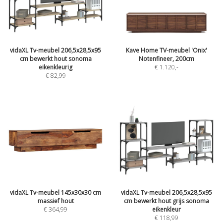
vidaXL Tv-meubel 206,5x28,5x95
Kave Home TV-meubel 'Onix'
cm bewerkt hout sonoma
Notenfineer, 200cm
eikenkleurig
€ 1.120
,-
€ 82,99
vidaXL Tv-meubel 145x30x30 cm
vidaXL Tv-meubel 206,5x28,5x95
massief hout
cm bewerkt hout grijs sonoma
€ 364,99
eikenkleur
€ 118,99