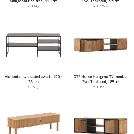
Mangohout en staal, 150 cm
'Evo' Teakhout, 225cm
€ 489
,-
€ 1.449
,-
Vic houten tv meubel zwart - 120 x
DTP Home Hangend TV-meubel
33 cm
'Evo' Teakhout, 185cm
€ 157
,-
€ 1.199
,-