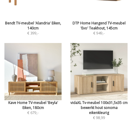
Bendt TV-meubel 'Alandria' Eiken,
DTP Home Hangend TV-meubel
140cm
'Evo' Teakhout, 145cm
€ 399
,-
€ 949
,-
Kave Home TV-meubel 'Beyla'
vidaXL Tv-meubel 100x31,5x35 cm
Eiken, 180cm
bewerkt hout sonoma
€ 679
,-
eikenkleurig
€ 98,99