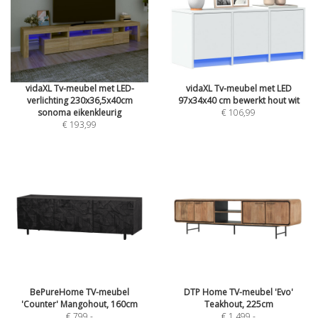
vidaXL Tv-meubel met LED-
vidaXL Tv-meubel met LED
verlichting 230x36,5x40cm
97x34x40 cm bewerkt hout wit
sonoma eikenkleurig
€ 106,99
€ 193,99
BePureHome TV-meubel
DTP Home TV-meubel 'Evo'
'Counter' Mangohout, 160cm
Teakhout, 225cm
€ 799
,-
€ 1.499
,-