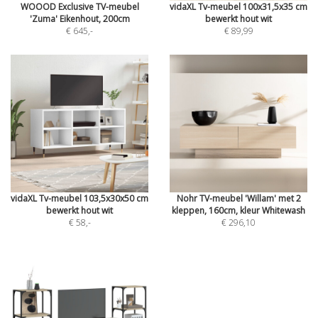
WOOOD Exclusive TV-meubel
vidaXL Tv-meubel 100x31,5x35 cm
'Zuma' Eikenhout, 200cm
bewerkt hout wit
€ 645
,-
€ 89,99
vidaXL Tv-meubel 103,5x30x50 cm
Nohr TV-meubel 'Willam' met 2
bewerkt hout wit
kleppen, 160cm, kleur Whitewash
€ 58
,-
€ 296,10