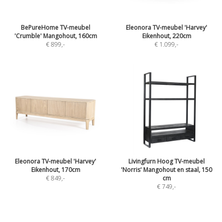
BePureHome TV-meubel
Eleonora TV-meubel 'Harvey'
'Crumble' Mangohout, 160cm
Eikenhout, 220cm
€ 899
,-
€ 1.099
,-
Eleonora TV-meubel 'Harvey'
Livingfurn Hoog TV-meubel
Eikenhout, 170cm
'Norris' Mangohout en staal, 150
€ 849
,-
cm
€ 749
,-