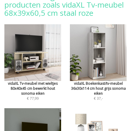
producten zoals vidaXL Tv-meubel
68x39x60,5 cm staal roze
vidaXL Tv-meubel met wieltjes
vidaXL Boekenkast/tv-meubel
80x40x45 cm bewerkt hout
36x30x114 cm hout grijs sonoma
sonoma eiken
eiken
€ 77,99
€ 37
,-