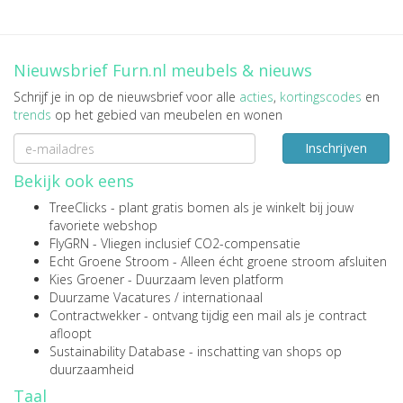
Nieuwsbrief Furn.nl meubels & nieuws
Schrijf je in op de nieuwsbrief voor alle
acties
,
kortingscodes
en
trends
op het gebied van meubelen en wonen
Inschrijven
Bekijk ook eens
TreeClicks
- plant gratis bomen als je winkelt bij jouw
favoriete webshop
FlyGRN
- Vliegen inclusief CO2-compensatie
Echt Groene Stroom
- Alleen écht groene stroom afsluiten
Kies Groener
- Duurzaam leven platform
Duurzame Vacatures
/
internationaal
Contractwekker
- ontvang tijdig een mail als je contract
afloopt
Sustainability Database
- inschatting van shops op
duurzaamheid
Taal