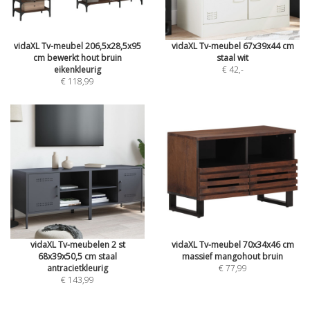
vidaXL Tv-meubel 206,5x28,5x95
vidaXL Tv-meubel 67x39x44 cm
cm bewerkt hout bruin
staal wit
eikenkleurig
€ 42
,-
€ 118,99
vidaXL Tv-meubelen 2 st
vidaXL Tv-meubel 70x34x46 cm
68x39x50,5 cm staal
massief mangohout bruin
antracietkleurig
€ 77,99
€ 143,99