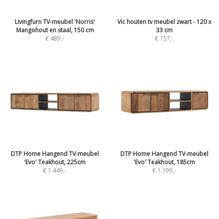
Livingfurn TV-meubel 'Norris'
Vic houten tv meubel zwart - 120 x
Mangohout en staal, 150 cm
33 cm
€ 489
,-
€ 157
,-
DTP Home Hangend TV-meubel
DTP Home Hangend TV-meubel
'Evo' Teakhout, 225cm
'Evo' Teakhout, 185cm
€ 1.449
,-
€ 1.199
,-