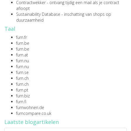
Contractwekker
- ontvang tijdig een mail als je contract
afloopt
Sustainability Database
- inschatting van shops op
duurzaamheid
Taal
furn.fr
furn.be
furn.be
furn.at
furn.nu
furn.nu
furn.se
furn.ch
furn.ch
furn.pt
furn.biz
furn.fi
furnwohnen.de
furncompare.co.uk
Laatste blogartikelen