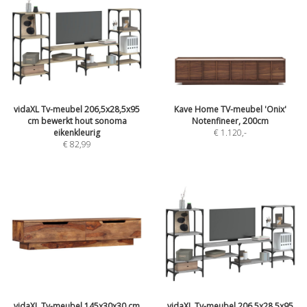
vidaXL Tv-meubel 206,5x28,5x95
Kave Home TV-meubel 'Onix'
cm bewerkt hout sonoma
Notenfineer, 200cm
eikenkleurig
€ 1.120
,-
€ 82,99
vidaXL Tv-meubel 145x30x30 cm
vidaXL Tv-meubel 206,5x28,5x95