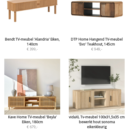
Bendt TV-meubel 'Alandria' Eiken,
DTP Home Hangend TV-meubel
140cm
'Evo' Teakhout, 145cm
€ 399
,-
€ 949
,-
Kave Home TV-meubel 'Beyla'
vidaXL Tv-meubel 100x31,5x35 cm
Eiken, 180cm
bewerkt hout sonoma
€ 679
,-
eikenkleurig