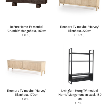
BePureHome TV-meubel
Eleonora TV-meubel 'Harvey'
'Crumble' Mangohout, 160cm
Eikenhout, 220cm
€ 899
,-
€ 1.099
,-
Eleonora TV-meubel 'Harvey'
Livingfurn Hoog TV-meubel
Eikenhout, 170cm
'Norris' Mangohout en staal, 150
€ 849
,-
cm
€ 749
,-