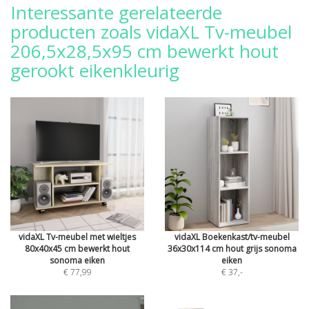
Interessante gerelateerde
producten zoals vidaXL Tv-meubel
206,5x28,5x95 cm bewerkt hout
gerookt eikenkleurig
vidaXL Tv-meubel met wieltjes
vidaXL Boekenkast/tv-meubel
80x40x45 cm bewerkt hout
36x30x114 cm hout grijs sonoma
sonoma eiken
eiken
€ 77,99
€ 37
,-