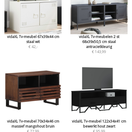
vidaXL Tv-meubel 67x39x44 cm
vidaXL Tv-meubelen 2 st
staal wit
68x39x50,5 cm staal
€ 42
,-
antracietkleurig
€ 143,99
vidaXL Tv-meubel 70x34x46 cm
vidaXL Tv-meubel 122x34x41 cm
massief mangohout bruin
bewerkt hout zwart
€ 77,99
€ 95,99