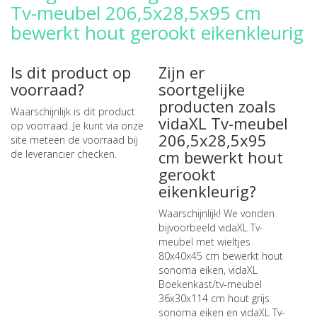
Tv-meubel 206,5x28,5x95 cm
bewerkt hout gerookt eikenkleurig
Is dit product op
Zijn er
voorraad?
soortgelijke
producten zoals
Waarschijnlijk is dit product
vidaXL Tv-meubel
op voorraad. Je kunt via onze
206,5x28,5x95
site meteen de
voorraad bij
cm bewerkt hout
de leverancier checken
.
gerookt
eikenkleurig?
Waarschijnlijk! We vonden
bijvoorbeeld
vidaXL Tv-
meubel met wieltjes
80x40x45 cm bewerkt hout
sonoma eiken
,
vidaXL
Boekenkast/tv-meubel
36x30x114 cm hout grijs
sonoma eiken
en
vidaXL Tv-