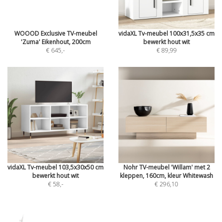
WOOOD Exclusive TV-meubel
vidaXL Tv-meubel 100x31,5x35 cm
'Zuma' Eikenhout, 200cm
bewerkt hout wit
€ 645
,-
€ 89,99
vidaXL Tv-meubel 103,5x30x50 cm
Nohr TV-meubel 'Willam' met 2
bewerkt hout wit
kleppen, 160cm, kleur Whitewash
€ 58
,-
€ 296,10