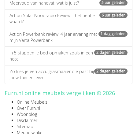
Meervoud van handvat: wat is juist?
5 uur geleden
Action Solar Noodradio Review – het tientje
6 uur geleden
waard?
Action Powerbank review: 4 jaar ervaring met
1 dag geleden
mijn Varta Powerbank
In 5 stappen je bed opmaken zoals in een
2 dagen geleden
hotel
Zo kies je een accu grasmaaier die past bij
2 dagen geleden
jouw tuin en leven
Furn.nl online meubels vergelijken © 2026
Online Meubels
Over Furn.nl
Woonblog
Disclaimer
Sitemap
Meubelwinkels