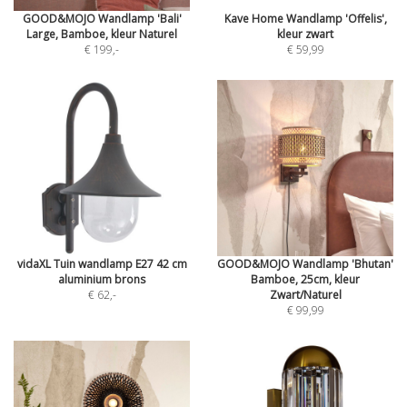
GOOD&MOJO Wandlamp 'Bali'
Kave Home Wandlamp 'Offelis',
Large, Bamboe, kleur Naturel
kleur zwart
€ 199
,-
€ 59,99
vidaXL Tuin wandlamp E27 42 cm
GOOD&MOJO Wandlamp 'Bhutan'
aluminium brons
Bamboe, 25cm, kleur
€ 62
,-
Zwart/Naturel
€ 99,99