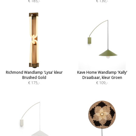
€ 185
,-
€ 139
,-
Richmond Wandlamp 'Lysa' kleur
Kave Home Wandlamp 'Kally'
Brushed Gold
Draaibaar, kleur Groen
€ 175
,-
€ 109
,-