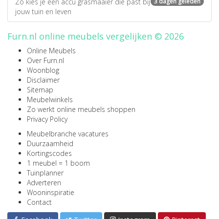
Zo kies je een accu grasmaaier die past bij
3 dagen geleden
jouw tuin en leven
Furn.nl online meubels vergelijken © 2026
Online Meubels
Over Furn.nl
Woonblog
Disclaimer
Sitemap
Meubelwinkels
Zo werkt online meubels shoppen
Privacy Policy
Meubelbranche vacatures
Duurzaamheid
Kortingscodes
1 meubel = 1 boom
Tuinplanner
Adverteren
Wooninspiratie
Contact