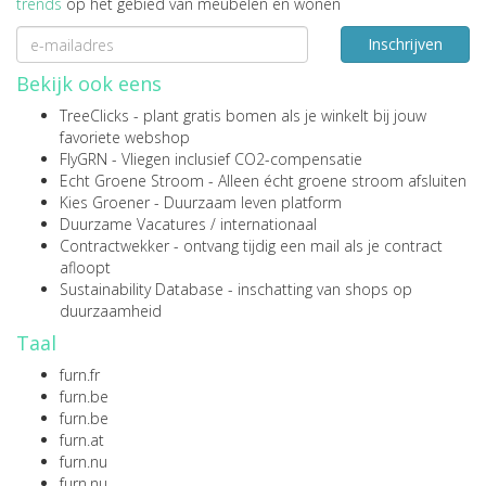
trends
op het gebied van meubelen en wonen
Inschrijven
Bekijk ook eens
TreeClicks
- plant gratis bomen als je winkelt bij jouw
favoriete webshop
FlyGRN
- Vliegen inclusief CO2-compensatie
Echt Groene Stroom
- Alleen écht groene stroom afsluiten
Kies Groener
- Duurzaam leven platform
Duurzame Vacatures
/
internationaal
Contractwekker
- ontvang tijdig een mail als je contract
afloopt
Sustainability Database
- inschatting van shops op
duurzaamheid
Taal
furn.fr
furn.be
furn.be
furn.at
furn.nu
furn.nu