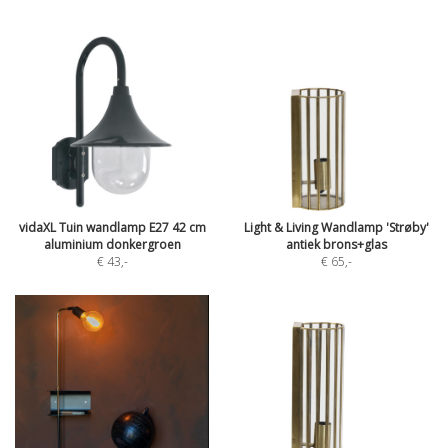
vidaXL Tuin wandlamp E27 42 cm
Light & Living Wandlamp 'Strøby'
aluminium donkergroen
antiek brons+glas
€ 43
,-
€ 65
,-