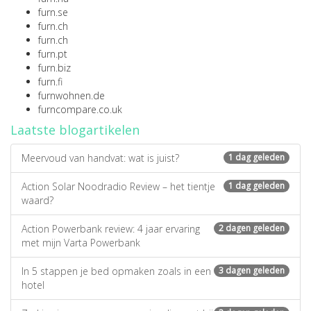
furn.se
furn.ch
furn.ch
furn.pt
furn.biz
furn.fi
furnwohnen.de
furncompare.co.uk
Laatste blogartikelen
Meervoud van handvat: wat is juist?
1 dag geleden
Action Solar Noodradio Review – het tientje
1 dag geleden
waard?
Action Powerbank review: 4 jaar ervaring
2 dagen geleden
met mijn Varta Powerbank
In 5 stappen je bed opmaken zoals in een
3 dagen geleden
hotel