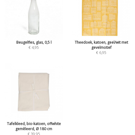
Beugelfles, glas, 0,5 l
Theedoek, katoen, geel/wit met
€ 4,95
gevelmotief
€ 6,95
Tafelkleed, bio-katoen, offwhite
gemêleerd, Ø 180 cm
€ 39,95