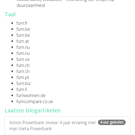
duurzaamheid
Taal
furn.fr
furn.be
furn.be
furn.at
furn.nu
furn.nu
furn.se
furn.ch
furn.ch
furn.pt
furn.biz
furn.fi
furnwohnen.de
furncompare.co.uk
Laatste blogartikelen
Action Powerbank review: 4 jaar ervaring met
4 uur geleden
mijn Varta Powerbank