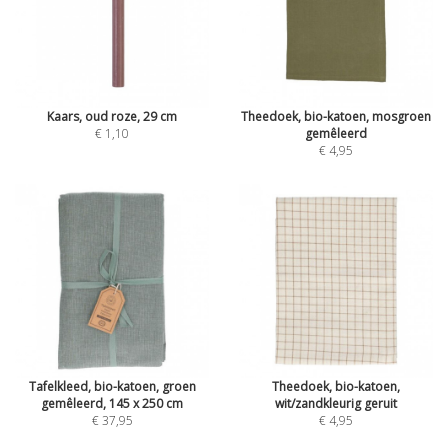
Kaars, oud roze, 29 cm
Theedoek, bio-katoen, mosgroen
€ 1,10
gemêleerd
€ 4,95
Tafelkleed, bio-katoen, groen
Theedoek, bio-katoen,
gemêleerd, 145 x 250 cm
wit/zandkleurig geruit
€ 37,95
€ 4,95