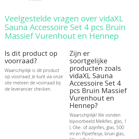
Veelgestelde vragen over vidaXL
Sauna Accessoire Set 4 pcs Bruin
Massief Vurenhout en Hennep
Is dit product op
Zijn er
voorraad?
soortgelijke
producten zoals
Waarschijnlijk is dit product
vidaXL Sauna
op voorraad. Je kunt via onze
Accessoire Set 4
site meteen de
voorraad bij
pcs Bruin Massief
de leverancier checken
.
Vurenhout en
Hennep?
Waarschijnlijk! We vonden
bijvoorbeeld
Melkfles, glas, 1
l
,
Olie- of azijnfles, glas, 500
ml
en
Pipetflesje, bruin glas,