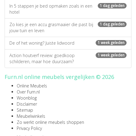
In 5 stappen je bed opmaken zoals in een
1 dag geleden
hotel
Zo kies je een accu grasmaaier die past bij
1 dag geleden
jouw tuin en leven
De of het woning? Juiste lidwoord
1 week geleden
Action houtverf review: goedkoop
1 week geleden
schilderen, maar hoe duurzaam?
Furn.nl online meubels vergelijken © 2026
Online Meubels
Over Furn.nl
Woonblog
Disclaimer
Sitemap
Meubelwinkels
Zo werkt online meubels shoppen
Privacy Policy