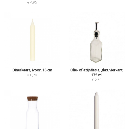
€ 4,95
Dinerkaars, ivoor, 18 cm
Olie- of azijnflesje, glas, vierkant,
€ 0,79
175 ml
€ 2,50