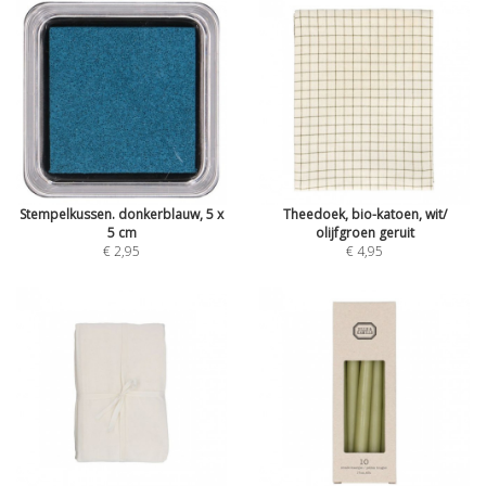
Stempelkussen. donkerblauw, 5 x
Theedoek, bio-katoen, wit/
5 cm
olijfgroen geruit
€ 2,95
€ 4,95