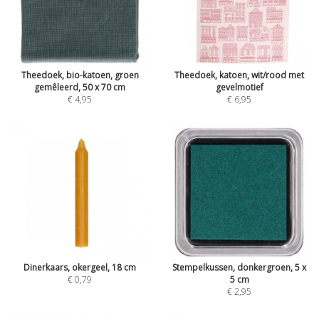
Theedoek, bio-katoen, groen
Theedoek, katoen, wit/rood met
gemêleerd, 50 x 70 cm
gevelmotief
€ 4,95
€ 6,95
Dinerkaars, okergeel, 18 cm
Stempelkussen, donkergroen, 5 x
€ 0,79
5 cm
€ 2,95