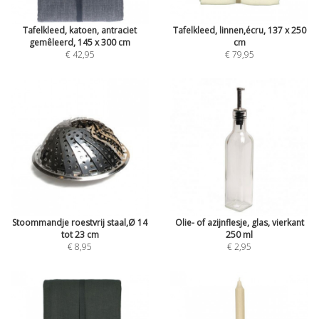
Tafelkleed, katoen, antraciet
Tafelkleed, linnen,écru, 137 x 250
gemêleerd, 145 x 300 cm
cm
€ 42,95
€ 79,95
Stoommandje roestvrij staal,Ø 14
Olie- of azijnflesje, glas, vierkant
tot 23 cm
250 ml
€ 8,95
€ 2,95