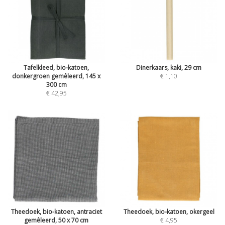
Tafelkleed, bio-katoen,
Dinerkaars, kaki, 29 cm
donkergroen gemêleerd, 145 x
€ 1,10
300 cm
€ 42,95
Theedoek, bio-katoen, antraciet
Theedoek, bio-katoen, okergeel
gemêleerd, 50 x 70 cm
€ 4,95