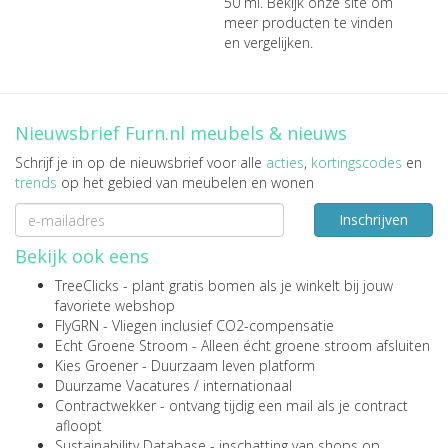
50 ml
. Bekijk onze site om
meer producten te vinden
en vergelijken.
Nieuwsbrief Furn.nl meubels & nieuws
Schrijf je in op de nieuwsbrief voor alle
acties
,
kortingscodes
en
trends
op het gebied van meubelen en wonen
Inschrijven
Bekijk ook eens
TreeClicks
- plant gratis bomen als je winkelt bij jouw
favoriete webshop
FlyGRN
- Vliegen inclusief CO2-compensatie
Echt Groene Stroom
- Alleen écht groene stroom afsluiten
Kies Groener
- Duurzaam leven platform
Duurzame Vacatures
/
internationaal
Contractwekker
- ontvang tijdig een mail als je contract
afloopt
Sustainability Database
- inschatting van shops op