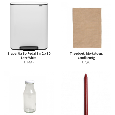
Brabantia Bo Pedal Bin 2 x 30
Theedoek, bio-katoen,
Liter White
zandkleurig
€ 148
,-
€ 4,95