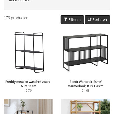
179
producten
Filteren
Sorteren
Freddy metalen wandrek zwart -
Bendt Wandrek 'Esme'
63 x 62 cm
Marmerlook, 83 x 120cm
€
76
€
168