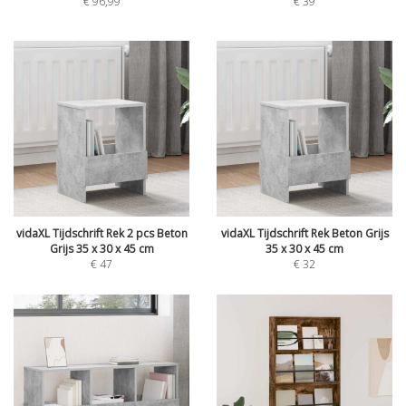
€
96,99
€
39
vidaXL Tijdschrift Rek 2 pcs Beton
vidaXL Tijdschrift Rek Beton Grijs
Grijs 35 x 30 x 45 cm
35 x 30 x 45 cm
€
47
€
32