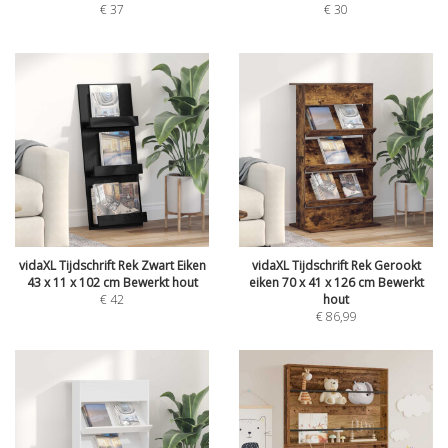
€
37
€
30
vidaXL Tijdschrift Rek Zwart Eiken
vidaXL Tijdschrift Rek Gerookt
43 x 11 x 102 cm Bewerkt hout
eiken 70 x 41 x 126 cm Bewerkt
€
42
hout
€
86,99