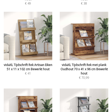
€
49
€
38
vidaXL Tijdschrift Rek Artisan Eiken
vidaXL Tijdschrift Rek met plank
51 x 11 x 102 cm Bewerkt hout
Oudhout 70 x 41 x 96 cm Bewerkt
€
41
hout
€
70,99