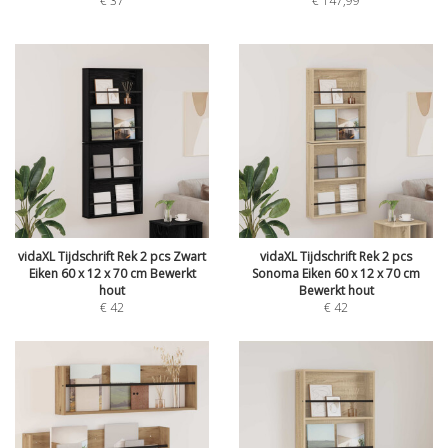
€
37
€
147,99
vidaXL Tijdschrift Rek 2 pcs Zwart
vidaXL Tijdschrift Rek 2 pcs
Eiken 60 x 12 x 70 cm Bewerkt
Sonoma Eiken 60 x 12 x 70 cm
hout
Bewerkt hout
€
42
€
42