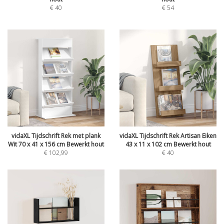
€
40
€
54
vidaXL Tijdschrift Rek met plank
vidaXL Tijdschrift Rek Artisan Eiken
Wit 70 x 41 x 156 cm Bewerkt hout
43 x 11 x 102 cm Bewerkt hout
€
102,99
€
40