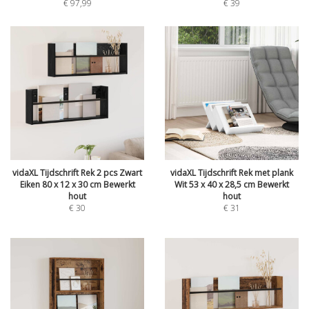
€
97,99
€
39
vidaXL Tijdschrift Rek 2 pcs Zwart
vidaXL Tijdschrift Rek met plank
Eiken 80 x 12 x 30 cm Bewerkt
Wit 53 x 40 x 28,5 cm Bewerkt
hout
hout
€
30
€
31