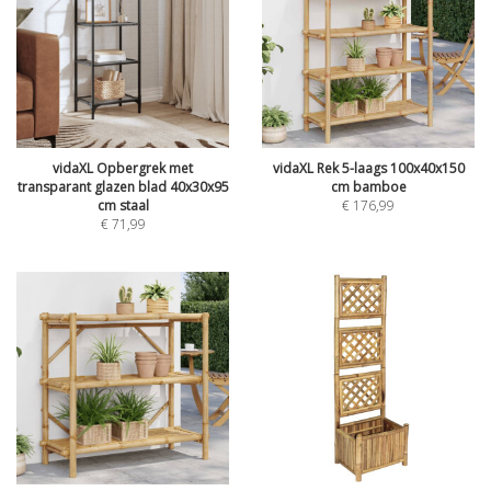
vidaXL Opbergrek met
vidaXL Rek 5-laags 100x40x150
transparant glazen blad 40x30x95
cm bamboe
cm staal
€
176,99
€
71,99