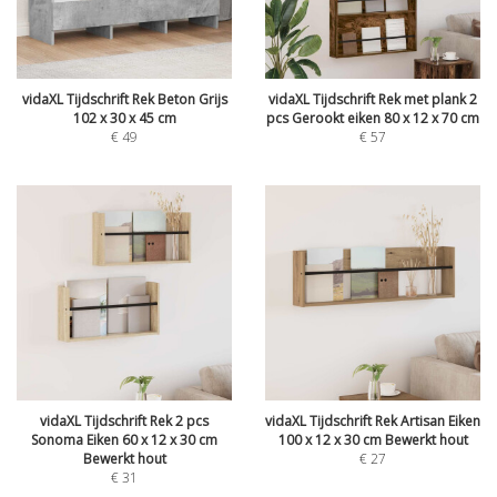
vidaXL Tijdschrift Rek Beton Grijs
vidaXL Tijdschrift Rek met plank 2
102 x 30 x 45 cm
pcs Gerookt eiken 80 x 12 x 70 cm
€
49
€
57
vidaXL Tijdschrift Rek 2 pcs
vidaXL Tijdschrift Rek Artisan Eiken
Sonoma Eiken 60 x 12 x 30 cm
100 x 12 x 30 cm Bewerkt hout
Bewerkt hout
€
27
€
31