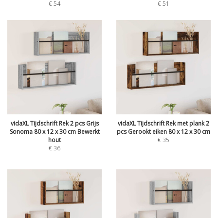
€
54
€
51
vidaXL Tijdschrift Rek 2 pcs Grijs
vidaXL Tijdschrift Rek met plank 2
Sonoma 80 x 12 x 30 cm Bewerkt
pcs Gerookt eiken 80 x 12 x 30 cm
hout
€
35
€
36