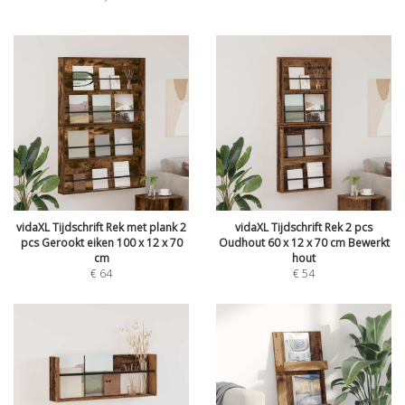
vidaXL Tijdschrift Rek met plank 2
vidaXL Tijdschrift Rek 2 pcs
pcs Gerookt eiken 100 x 12 x 70
Oudhout 60 x 12 x 70 cm Bewerkt
cm
hout
€
64
€
54