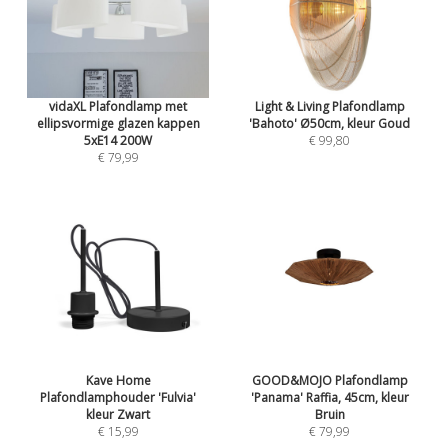
vidaXL Plafondlamp met
Light & Living Plafondlamp
ellipsvormige glazen kappen
'Bahoto' Ø50cm, kleur Goud
5xE14 200W
€ 99,80
€ 79,99
Kave Home
GOOD&MOJO Plafondlamp
Plafondlamphouder 'Fulvia'
'Panama' Raffia, 45cm, kleur
kleur Zwart
Bruin
€ 15,99
€ 79,99