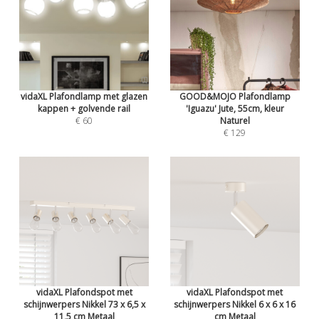
vidaXL Plafondlamp met glazen
GOOD&MOJO Plafondlamp
kappen + golvende rail
'Iguazu' Jute, 55cm, kleur
€ 60
Naturel
€ 129
vidaXL Plafondspot met
vidaXL Plafondspot met
schijnwerpers Nikkel 73 x 6,5 x
schijnwerpers Nikkel 6 x 6 x 16
11,5 cm Metaal
cm Metaal