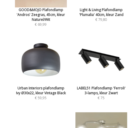
GOOD&MOJO Plafondlamp
Light & Living Plafondlamp
'Andros' Zeegras, 45cm, kleur
'Plumalia' 40cm, kleur Zand
Naturel/Wit
€ 79,80
€ 69,99
Urban Interiors plafondlamp
LABEL51 Plafondlamp 'Ferroli'
Ivy Ø30x22, kleur Vintage Black
3-lamps, kleur Zwart
€ 59,95
€ 75