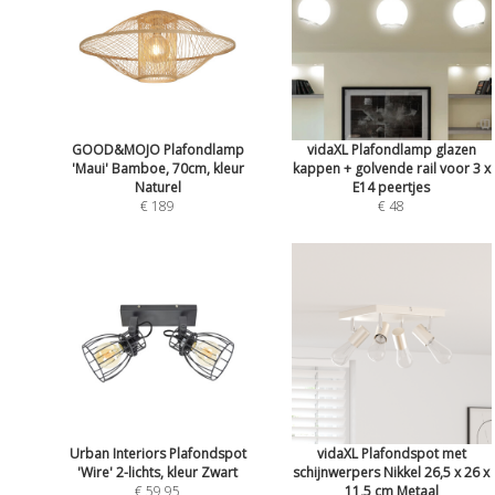
GOOD&MOJO Plafondlamp
vidaXL Plafondlamp glazen
'Maui' Bamboe, 70cm, kleur
kappen + golvende rail voor 3 x
Naturel
E14 peertjes
€ 189
€ 48
Urban Interiors Plafondspot
vidaXL Plafondspot met
'Wire' 2-lichts, kleur Zwart
schijnwerpers Nikkel 26,5 x 26 x
€ 59,95
11,5 cm Metaal