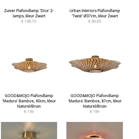
Zuiver Plafondlamp 'Dice' 2-
Urban Interiors Plafondlamp
lamps, kleur Zwart
'Twist' Ø37cm, kleur Zwart
€ 169,15
€ 69,95
GOOD&MOJO Plafondlamp
GOOD&MOJO Plafondlamp
'Madura' Bamboe, 60cm, kleur
'Madura' Bamboe, 87cm, kleur
Naturel/Bruin
Naturel/Bruin
€ 139
€ 199