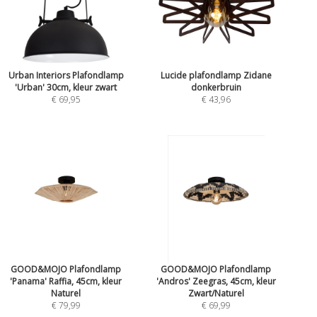
Urban Interiors Plafondlamp
Lucide plafondlamp Zidane
'Urban' 30cm, kleur zwart
donkerbruin
€ 69,95
€ 43,96
GOOD&MOJO Plafondlamp
GOOD&MOJO Plafondlamp
'Panama' Raffia, 45cm, kleur
'Andros' Zeegras, 45cm, kleur
Naturel
Zwart/Naturel
€ 79,99
€ 69,99