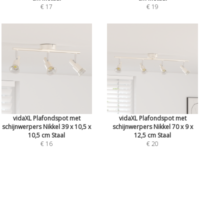
€ 17
€ 19
vidaXL Plafondspot met
vidaXL Plafondspot met
schijnwerpers Nikkel 39 x 10,5 x
schijnwerpers Nikkel 70 x 9 x
10,5 cm Staal
12,5 cm Staal
€ 16
€ 20