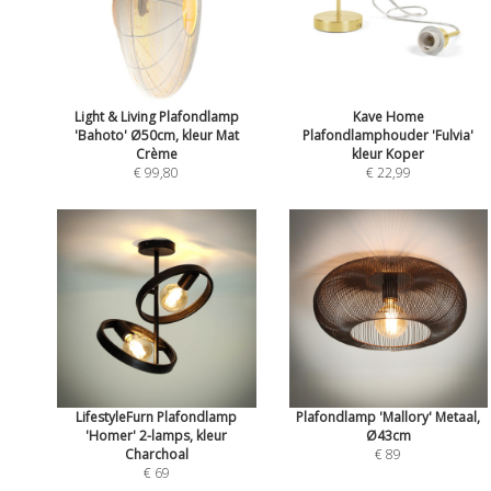
Light & Living Plafondlamp
Kave Home
'Bahoto' Ø50cm, kleur Mat
Plafondlamphouder 'Fulvia'
Crème
kleur Koper
€ 99,80
€ 22,99
LifestyleFurn Plafondlamp
Plafondlamp 'Mallory' Metaal,
'Homer' 2-lamps, kleur
Ø43cm
Charchoal
€ 89
€ 69