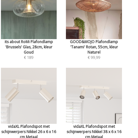
its about RoMi Plafondlamp
GOOD&MOJO Plafondlamp
'Brussels' Glas, 28cm, kleur
'Tanami' Rotan, 55cm, kleur
Goud
Naturel
€ 189
€ 99,99
vidaXL Plafondspot met
vidaXL Plafondspot met
schijnwerpers Nikkel 26 x 6 x 16
schijnwerpers Nikkel 38 x 6 x 16
cm Metaal
cm Metaal