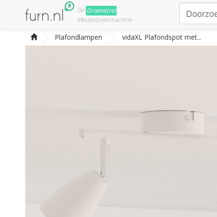
De
Groene(re)
Meubelzoekmachine
Plafondlampen
vidaXL Plafondspot met...