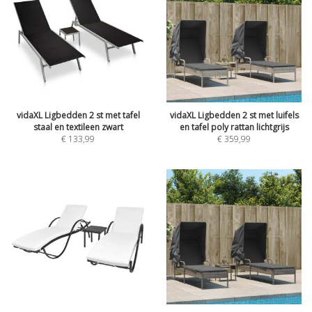
vidaXL Ligbedden 2 st met tafel
vidaXL Ligbedden 2 st met luifels
staal en textileen zwart
en tafel poly rattan lichtgrijs
€
133,99
€
359,99