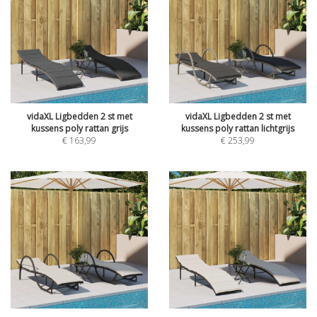
vidaXL Ligbedden 2 st met
vidaXL Ligbedden 2 st met
kussens poly rattan grijs
kussens poly rattan lichtgrijs
€
163,99
€
253,99