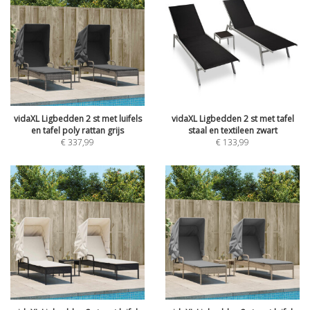
vidaXL Ligbedden 2 st met luifels
vidaXL Ligbedden 2 st met tafel
en tafel poly rattan grijs
staal en textileen zwart
€
337,99
€
133,99