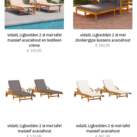
vidaXL Ligbedden 2 st met tafel
vidaXL Ligbedden 2 st met
massief acaciahout en textileen
donkergijze kussens acaciahout
crème
€
350,99
€
343,99
vidaXL Ligbedden 2 st met tafel
vidaXL Ligbedden 2 st met tafel
massief acaciahout
massief acaciahout
€
576,99
€
691,99