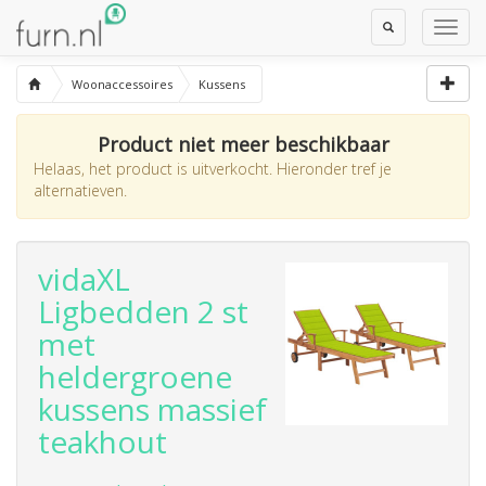
Toggle
Toggl
Search
Navig
Woonaccessoires
Kussens
Product niet meer beschikbaar
Helaas, het product is uitverkocht. Hieronder tref je
alternatieven.
vidaXL
Ligbedden 2 st
met
heldergroene
kussens
massief
teakhout