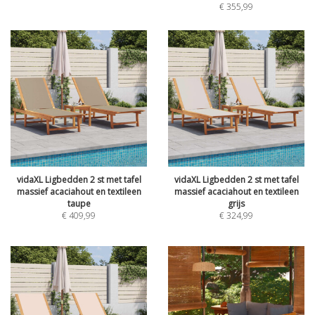
€
355,99
vidaXL Ligbedden 2 st met tafel
vidaXL Ligbedden 2 st met tafel
massief acaciahout en textileen
massief acaciahout en textileen
taupe
grijs
€
409,99
€
324,99