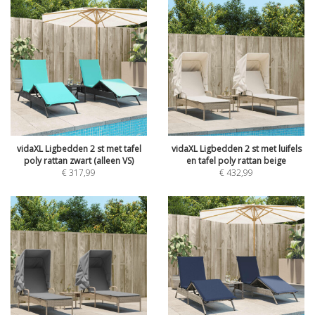
vidaXL Ligbedden 2 st met tafel
vidaXL Ligbedden 2 st met luifels
poly rattan zwart (alleen VS)
en tafel poly rattan beige
€
317,99
€
432,99