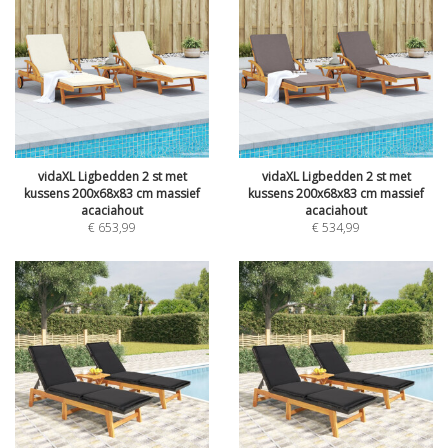
vidaXL Ligbedden 2 st met
vidaXL Ligbedden 2 st met
kussens 200x68x83 cm massief
kussens 200x68x83 cm massief
acaciahout
acaciahout
€
653,99
€
534,99