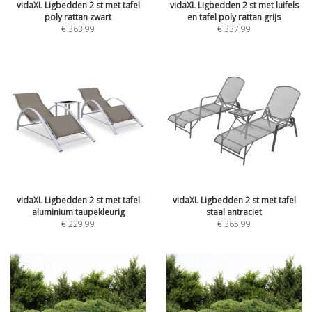
vidaXL Ligbedden 2 st met tafel
vidaXL Ligbedden 2 st met luifels
poly rattan zwart
en tafel poly rattan grijs
€
363,99
€
337,99
vidaXL Ligbedden 2 st met tafel
vidaXL Ligbedden 2 st met tafel
aluminium taupekleurig
staal antraciet
€
229,99
€
365,99