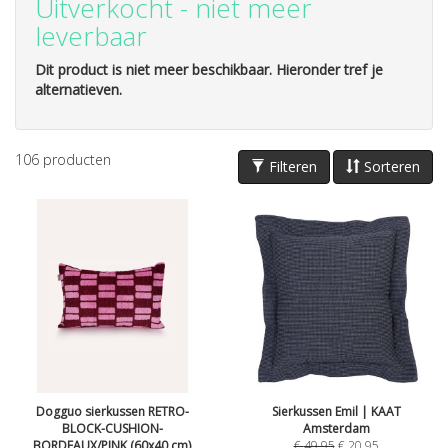
Uitverkocht - niet meer
leverbaar
Dit product is niet meer beschikbaar. Hieronder tref je
alternatieven.
106
producten
Filteren
Sorteren
Dogguo sierkussen RETRO-
Sierkussen Emil | KAAT
BLOCK-CUSHION-
Amsterdam
BORDEAUX/PINK (60x40 cm)
€
49,95
€
20,95