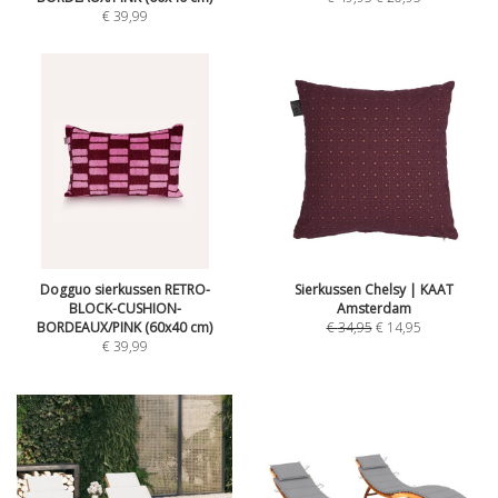
€
39,99
Dogguo sierkussen RETRO-
Sierkussen Chelsy | KAAT
BLOCK-CUSHION-
Amsterdam
BORDEAUX/PINK (60x40 cm)
€
34,95
€
14,95
€
39,99