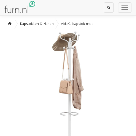
Toggle
Toggl
Search
Navig
Kapstokken & Haken
vidaXL Kapstok met...