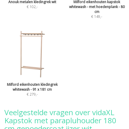
Anouk metalen kledingrek wit
Milford eikenhouten kapstok
€ 102
,-
whitewash - met hoedenplank - 80
cm
€ 149
,-
Milford eikenhouten kledingrek
whitewash - 91 x 181 cm
€ 279
,-
Veelgestelde vragen over vidaXL
Kapstok met parapluhouder 180
cm gepoedercoat ijzer wit