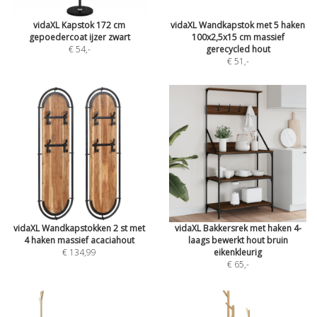
vidaXL Kapstok 172 cm
vidaXL Wandkapstok met 5 haken
gepoedercoat ijzer zwart
100x2,5x15 cm massief
€ 54
,-
gerecycled hout
€ 51
,-
vidaXL Wandkapstokken 2 st met
vidaXL Bakkersrek met haken 4-
4 haken massief acaciahout
laags bewerkt hout bruin
€ 134,99
eikenkleurig
€ 65
,-