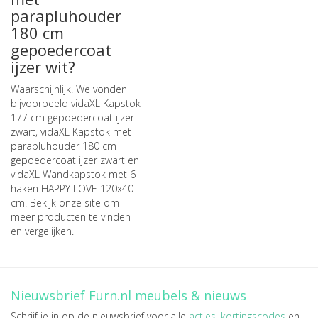
parapluhouder
180 cm
gepoedercoat
ijzer wit?
Waarschijnlijk! We vonden
bijvoorbeeld
vidaXL Kapstok
177 cm gepoedercoat ijzer
zwart
,
vidaXL Kapstok met
parapluhouder 180 cm
gepoedercoat ijzer zwart
en
vidaXL Wandkapstok met 6
haken HAPPY LOVE 120x40
cm
. Bekijk onze site om
meer producten te vinden
en vergelijken.
Nieuwsbrief Furn.nl meubels & nieuws
Schrijf je in op de nieuwsbrief voor alle
acties
,
kortingscodes
en