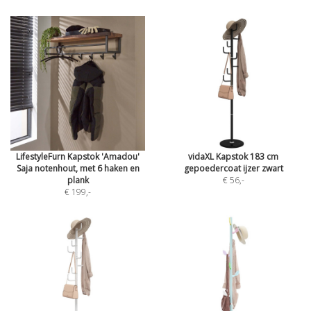
LifestyleFurn Kapstok 'Amadou'
vidaXL Kapstok 183 cm
Saja notenhout, met 6 haken en
gepoedercoat ijzer zwart
plank
€ 56
,-
€ 199
,-