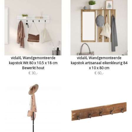
vidaXL Wandgemonteerde
vidaXL Wandgemonteerde
kapstok Wit 80 x 10.5 x 18 cm
kapstok artisanaal eikenkleurig 84
Bewerkt hout
x 10 x 80 cm
€ 30
,-
€ 60
,-