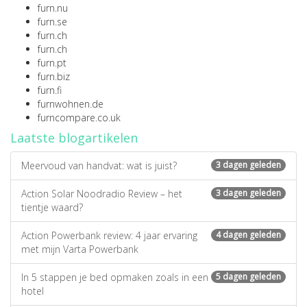
furn.nu
furn.se
furn.ch
furn.ch
furn.pt
furn.biz
furn.fi
furnwohnen.de
furncompare.co.uk
Laatste blogartikelen
Meervoud van handvat: wat is juist?
3 dagen geleden
Action Solar Noodradio Review – het
3 dagen geleden
tientje waard?
Action Powerbank review: 4 jaar ervaring
4 dagen geleden
met mijn Varta Powerbank
In 5 stappen je bed opmaken zoals in een
5 dagen geleden
hotel