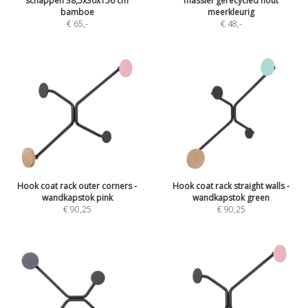
schappen 38,5x30x156 cm
massief gerecycled hout
bamboe
meerkleurig
€ 65
,-
€ 48
,-
Hook coat rack outer corners -
Hook coat rack straight walls -
wandkapstok pink
wandkapstok green
€ 90,25
€ 90,25