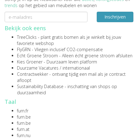
trends
op het gebied van meubelen en wonen
Inschrijven
Bekijk ook eens
TreeClicks
- plant gratis bomen als je winkelt bij jouw
favoriete webshop
FlyGRN
- Vliegen inclusief CO2-compensatie
Echt Groene Stroom
- Alleen écht groene stroom afsluiten
Kies Groener
- Duurzaam leven platform
Duurzame Vacatures
/
internationaal
Contractwekker
- ontvang tijdig een mail als je contract
afloopt
Sustainability Database
- inschatting van shops op
duurzaamheid
Taal
furn.fr
furn.be
furn.be
furn.at
furn.nu