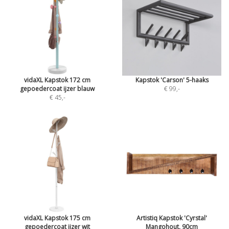
vidaXL Kapstok 172 cm
Kapstok 'Carson' 5-haaks
gepoedercoat ijzer blauw
€ 99
,-
€ 45
,-
vidaXL Kapstok 175 cm
Artistiq Kapstok 'Cyrstal'
gepoedercoat ijzer wit
Mangohout, 90cm