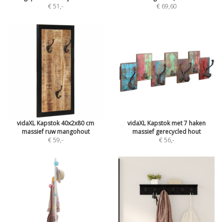
€ 51
,-
€ 69,60
vidaXL Kapstok 40x2x80 cm
vidaXL Kapstok met 7 haken
massief ruw mangohout
massief gerecycled hout
€ 59
,-
€ 56
,-