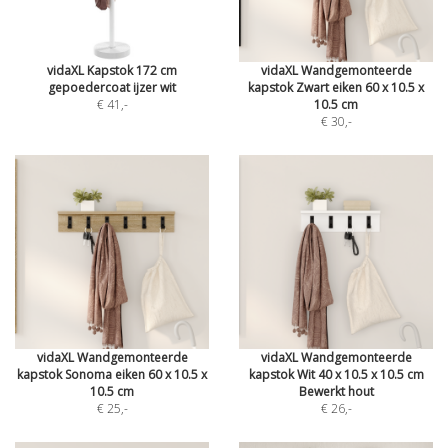
vidaXL Kapstok 172 cm
vidaXL Wandgemonteerde
gepoedercoat ijzer wit
kapstok Zwart eiken 60 x 10.5 x
€ 41
,-
10.5 cm
€ 30
,-
vidaXL Wandgemonteerde
vidaXL Wandgemonteerde
kapstok Sonoma eiken 60 x 10.5 x
kapstok Wit 40 x 10.5 x 10.5 cm
10.5 cm
Bewerkt hout
€ 25
,-
€ 26
,-