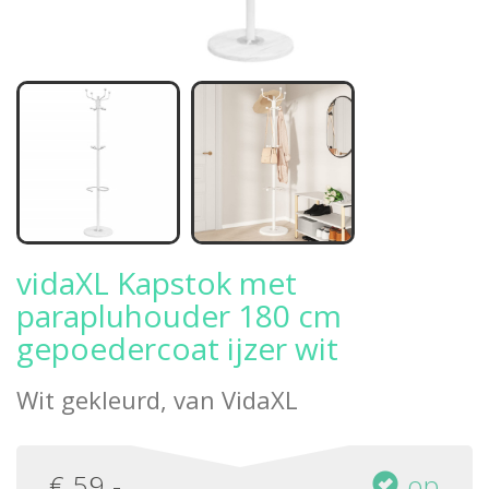
vidaXL Kapstok met
parapluhouder 180 cm
gepoedercoat ijzer wit
Wit gekleurd, van
VidaXL
€
59
,-
op