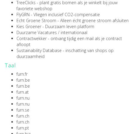
TreeClicks
- plant gratis bomen als je winkelt bij jouw
favoriete webshop
FlyGRN
- Vliegen inclusief CO2-compensatie
Echt Groene Stroom
- Alleen écht groene stroom afsluiten
Kies Groener
- Duurzaam leven platform
Duurzame Vacatures
/
internationaal
Contractwekker
- ontvang tijdig een mail als je contract
afloopt
Sustainability Database
- inschatting van shops op
duurzaamheid
Taal
furn.fr
furn.be
furn.be
furn.at
furn.nu
furn.nu
furn.se
furn.ch
furn.ch
furn.pt
furn.biz