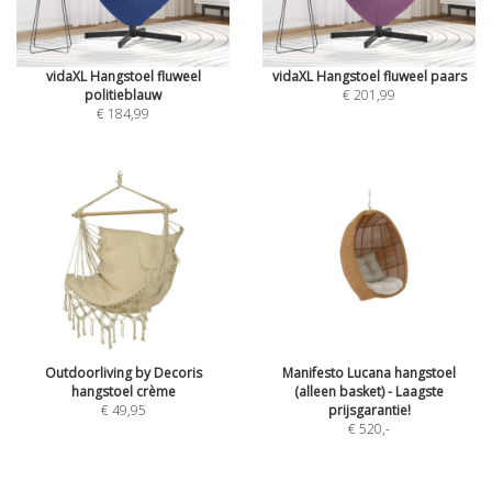
vidaXL Hangstoel fluweel
vidaXL Hangstoel fluweel paars
politieblauw
€ 201,99
€ 184,99
Outdoorliving by Decoris
Manifesto Lucana hangstoel
hangstoel crème
(alleen basket) - Laagste
€ 49,95
prijsgarantie!
€ 520
,-