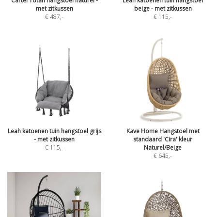
Carter rotan hangstoel naturel -
Leah katoenen tuin hangstoel
met zitkussen
beige - met zitkussen
€ 487
,-
€ 115
,-
Leah katoenen tuin hangstoel grijs
Kave Home Hangstoel met
- met zitkussen
standaard 'Cira' kleur
€ 115
,-
Naturel/Beige
€ 645
,-