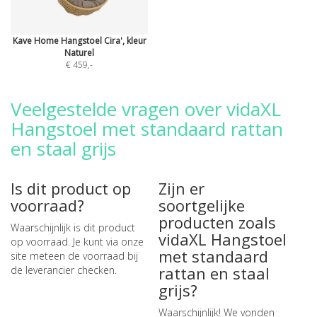
Kave Home Hangstoel Cira', kleur
Naturel
€ 459
,-
Veelgestelde vragen over vidaXL
Hangstoel met standaard rattan
en staal grijs
Is dit product op
Zijn er
voorraad?
soortgelijke
producten zoals
Waarschijnlijk is dit product
vidaXL Hangstoel
op voorraad. Je kunt via onze
met standaard
site meteen de
voorraad bij
rattan en staal
de leverancier checken
.
grijs?
Waarschijnlijk! We vonden