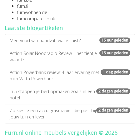
furn.fi
furnwohnen.de
furncompare.co.uk
Laatste blogartikelen
Meervoud van handvat: wat is juist?
15 uur geleden
Action Solar Noodradio Review – het tientje
15 uur geleden
waard?
Action Powerbank review: 4 jaar ervaring met
1 dag geleden
mijn Varta Powerbank
In 5 stappen je bed opmaken zoals in een
2 dagen geleden
hotel
Zo kies je een accu grasmaaier die past bij
2 dagen geleden
jouw tuin en leven
Furn.nl online meubels vergelijken © 2026