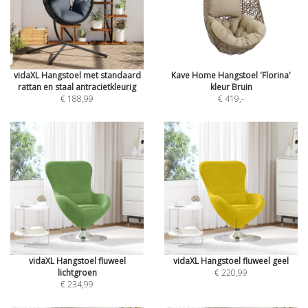
vidaXL Hangstoel met standaard
Kave Home Hangstoel 'Florina'
rattan en staal antracietkleurig
kleur Bruin
€ 188,99
€ 419
,-
vidaXL Hangstoel fluweel
vidaXL Hangstoel fluweel geel
lichtgroen
€ 220,99
€ 234,99