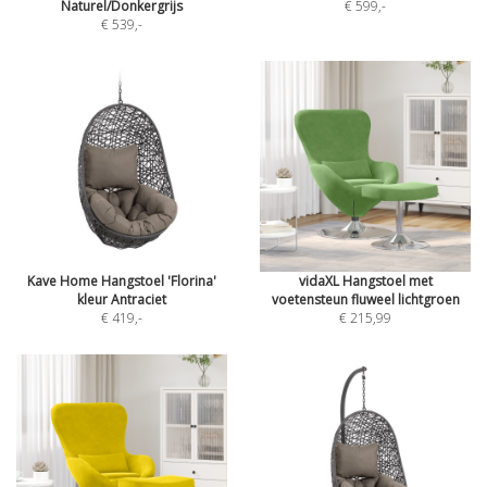
Naturel/Donkergrijs
€ 599
,-
€ 539
,-
Kave Home Hangstoel 'Florina'
vidaXL Hangstoel met
kleur Antraciet
voetensteun fluweel lichtgroen
€ 419
,-
€ 215,99