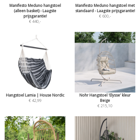
Manifesto Meduno hangstoel
Manifesto Meduno hangstoel met
(alleen basket) - Laagste
standaard - Laagste prijsgarantie!
prijsgarantie!
€ 600
,-
€ 440
,-
Hangstoel Lamia | House Nordic
Nohr Hangstoel 'Elysse' kleur
€ 42,99
Beige
€ 215,10