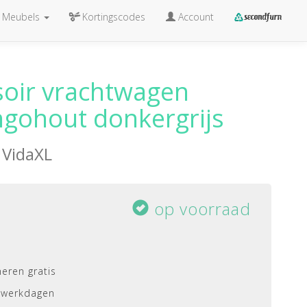
Meubels
Kortingscodes
Account
soir vrachtwagen
gohout donkergrijs
n
VidaXL
op voorraad
eren gratis
 werkdagen