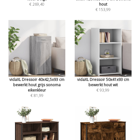
€ 269,40
hout
€ 153,99
vidaXL Dressoir 40x42,5x93 cm
vidaXL Dressoir 50x41x93 cm
bewerkt hout grijs sonoma
bewerkt hout wit
eikenkleur
€ 93,99
€ 81,99