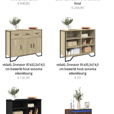
€ 849,80
hout
€ 264,99
vidaXL Dressoir 97x32,5x74,5
vidaXL Dressoir 91x35,5x74,5
cm bewerkt hout sonoma
cm bewerkt hout sonoma
eikenkleurig
eikenkleurig
€ 141,99
€ 53