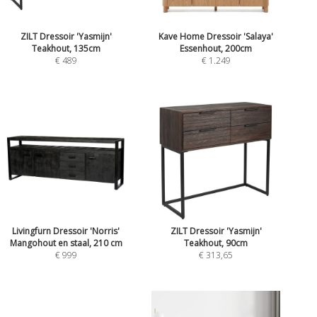
ZILT Dressoir 'Yasmijn'
Kave Home Dressoir 'Salaya'
Teakhout, 135cm
Essenhout, 200cm
€ 489
€ 1.249
Livingfurn Dressoir 'Norris'
ZILT Dressoir 'Yasmijn'
Mangohout en staal, 210 cm
Teakhout, 90cm
€ 999
€ 313,65