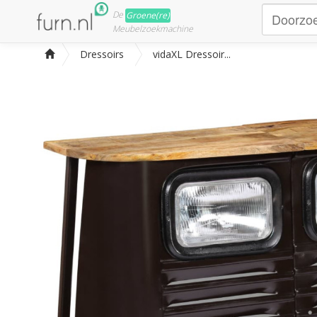
De
Groene(re)
Meubelzoekmachine
Dressoirs
vidaXL Dressoir...