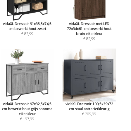
vidaXL Dressoir 91x35,5x74,5
vidaXL Dressoir met LED
cm bewerkt hout zwart
72x34x61 cm bewerkt hout
€ 83,99
bruin eikenkleur
€ 82,99
vidaXL Dressoir 97x32,5x74,5
vidaXL Dressoir 100,5x39x72
cm bewerkt hout grijs sonoma
cm staal antracietkleurig
eikenkleur
€ 209,99
€ 197,99