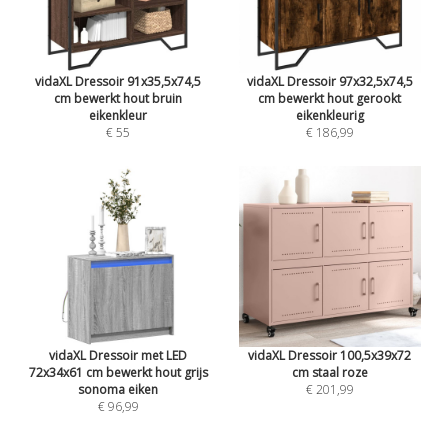
vidaXL Dressoir 91x35,5x74,5
vidaXL Dressoir 97x32,5x74,5
cm bewerkt hout bruin
cm bewerkt hout gerookt
eikenkleur
eikenkleurig
€ 55
€ 186,99
vidaXL Dressoir met LED
vidaXL Dressoir 100,5x39x72
72x34x61 cm bewerkt hout grijs
cm staal roze
sonoma eiken
€ 201,99
€ 96,99