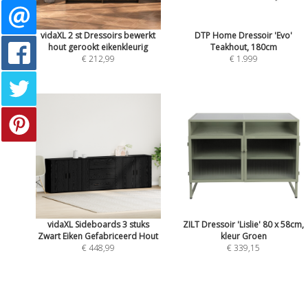
vidaXL 2 st Dressoirs bewerkt
DTP Home Dressoir 'Evo'
hout gerookt eikenkleurig
Teakhout, 180cm
€ 212,99
€ 1.999
vidaXL Sideboards 3 stuks
ZILT Dressoir 'Lislie' 80 x 58cm,
Zwart Eiken Gefabriceerd Hout
kleur Groen
€ 448,99
€ 339,15