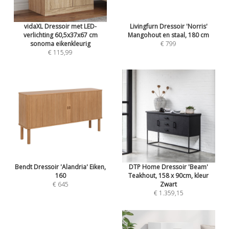
vidaXL Dressoir met LED-
Livingfurn Dressoir 'Norris'
verlichting 60,5x37x67 cm
Mangohout en staal, 180 cm
sonoma eikenkleurig
€ 799
€ 115,99
Bendt Dressoir 'Alandria' Eiken,
DTP Home Dressoir 'Beam'
160
Teakhout, 158 x 90cm, kleur
€ 645
Zwart
€ 1.359,15