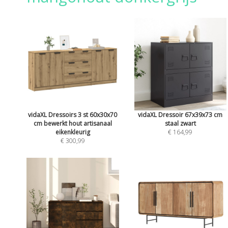
vidaXL Dressoirs 3 st 60x30x70
vidaXL Dressoir 67x39x73 cm
cm bewerkt hout artisanaal
staal zwart
eikenkleurig
€ 164,99
€ 300,99