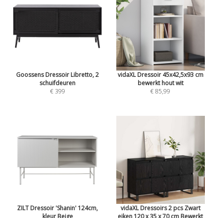
Goossens Dressoir Libretto, 2
vidaXL Dressoir 45x42,5x93 cm
schuifdeuren
bewerkt hout wit
€ 399
€ 85,99
ZILT Dressoir 'Shanin' 124cm,
vidaXL Dressoirs 2 pcs Zwart
kleur Beige
eiken 120 x 35 x 70 cm Bewerkt