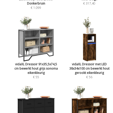
Donkerbruin
€ 317,40
€ 1.099
vidaXL Dressoir 91x35,5x74,5
vidaXL Dressoir met LED
cm bewerkt hout grijs sonoma
38x34x100 cm bewerkt hout
eikenkleurig
gerookt eikenkleurig
€ 55
€ 56