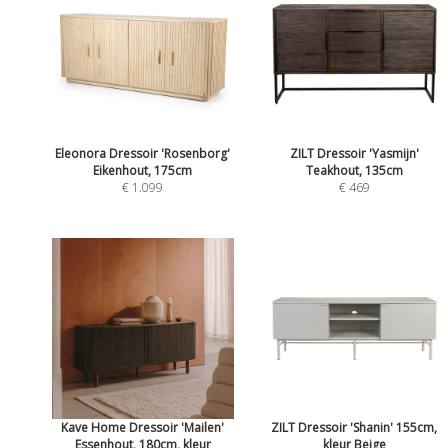
Eleonora Dressoir 'Rosenborg'
ZILT Dressoir 'Yasmijn'
Eikenhout, 175cm
Teakhout, 135cm
€ 1.099
€ 469
Kave Home Dressoir 'Mailen'
ZILT Dressoir 'Shanin' 155cm,
Essenhout, 180cm, kleur
kleur Beige