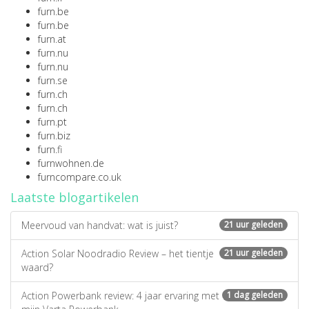
furn.be
furn.be
furn.at
furn.nu
furn.nu
furn.se
furn.ch
furn.ch
furn.pt
furn.biz
furn.fi
furnwohnen.de
furncompare.co.uk
Laatste blogartikelen
Meervoud van handvat: wat is juist?
21 uur geleden
Action Solar Noodradio Review – het tientje
21 uur geleden
waard?
Action Powerbank review: 4 jaar ervaring met
1 dag geleden