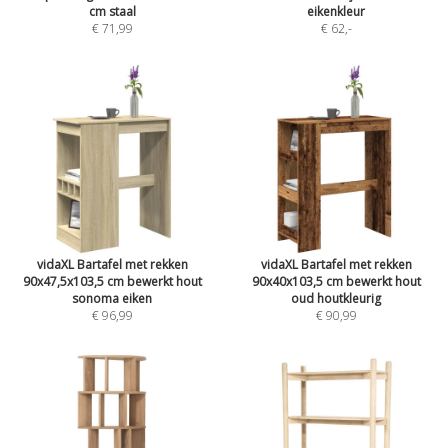
cm staal
eikenkleur
€ 71,99
€ 62
,-
vidaXL Bartafel met rekken
vidaXL Bartafel met rekken
90x47,5x103,5 cm bewerkt hout
90x40x103,5 cm bewerkt hout
sonoma eiken
oud houtkleurig
€ 96,99
€ 90,99