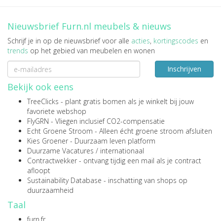
Nieuwsbrief Furn.nl meubels & nieuws
Schrijf je in op de nieuwsbrief voor alle
acties
,
kortingscodes
en
trends
op het gebied van meubelen en wonen
Inschrijven
Bekijk ook eens
TreeClicks
- plant gratis bomen als je winkelt bij jouw
favoriete webshop
FlyGRN
- Vliegen inclusief CO2-compensatie
Echt Groene Stroom
- Alleen écht groene stroom afsluiten
Kies Groener
- Duurzaam leven platform
Duurzame Vacatures
/
internationaal
Contractwekker
- ontvang tijdig een mail als je contract
afloopt
Sustainability Database
- inschatting van shops op
duurzaamheid
Taal
furn.fr