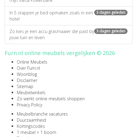
mijn Varta Powerbank
In 5 stappen je bed opmaken zoals in een
3 dagen geleden
hotel
Zo kies je een accu grasmaaier die past bij
3 dagen geleden
jouw tuin en leven
Furn.nl online meubels vergelijken © 2026
Online Meubels
Over Furn.nl
Woonblog
Disclaimer
Sitemap
Meubelwinkels
Zo werkt online meubels shoppen
Privacy Policy
Meubelbranche vacatures
Duurzaamheid
Kortingscodes
1 meubel = 1 boom