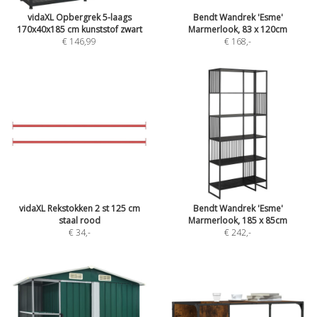
vidaXL Opbergrek 5-laags
Bendt Wandrek 'Esme'
170x40x185 cm kunststof zwart
Marmerlook, 83 x 120cm
€ 146,99
€ 168
,-
vidaXL Rekstokken 2 st 125 cm
Bendt Wandrek 'Esme'
staal rood
Marmerlook, 185 x 85cm
€ 34
,-
€ 242
,-