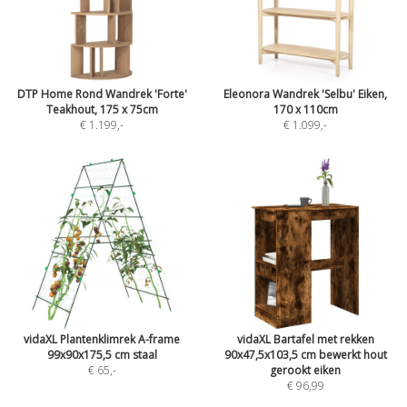
DTP Home Rond Wandrek 'Forte'
Eleonora Wandrek 'Selbu' Eiken,
Teakhout, 175 x 75cm
170 x 110cm
€ 1.199
,-
€ 1.099
,-
vidaXL Plantenklimrek A-frame
vidaXL Bartafel met rekken
99x90x175,5 cm staal
90x47,5x103,5 cm bewerkt hout
€ 65
,-
gerookt eiken
€ 96,99