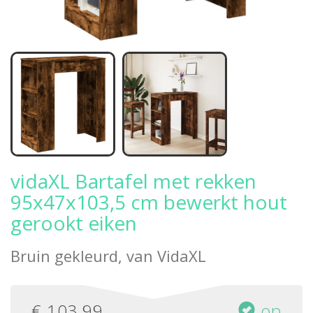
vidaXL Bartafel met rekken
95x47x103,5 cm bewerkt hout
gerookt eiken
Bruin gekleurd, van
VidaXL
€
103,99
op