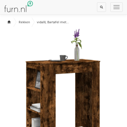
Toggle
Toggl
Search
Navig
Rekken
vidaXL Bartafel met...