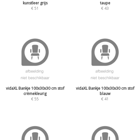
kunstleer grijs
taupe
€
51
€
43
vidaXL Bankje 100x30x30 cm stof
vidaXL Bankje 100x30x30 cm stof
crèmekleurig
blauw
€
55
€
41