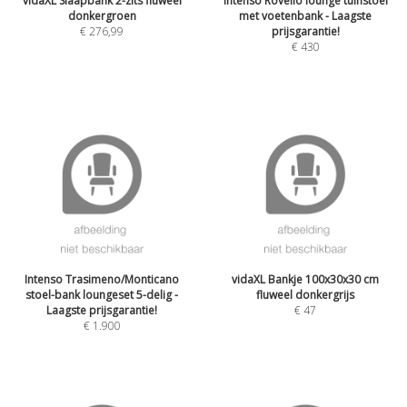
vidaXL Slaapbank 2-zits fluweel
Intenso Rovello lounge tuinstoel
donkergroen
met voetenbank - Laagste
€
276,99
prijsgarantie!
€
430
Intenso Trasimeno/Monticano
vidaXL Bankje 100x30x30 cm
stoel-bank loungeset 5-delig -
fluweel donkergrijs
Laagste prijsgarantie!
€
47
€
1.900