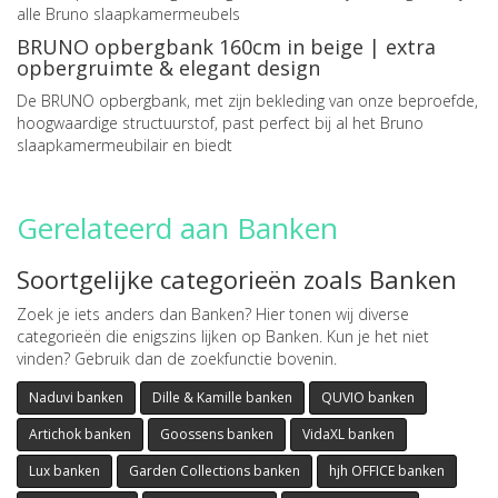
alle Bruno slaapkamermeubels
BRUNO opbergbank 160cm in beige | extra
opbergruimte & elegant design
De BRUNO opbergbank, met zijn bekleding van onze beproefde,
hoogwaardige structuurstof, past perfect bij al het Bruno
slaapkamermeubilair en biedt
Gerelateerd aan Banken
Soortgelijke categorieën zoals Banken
Zoek je iets anders dan Banken? Hier tonen wij diverse
categorieën die enigszins lijken op Banken. Kun je het niet
vinden? Gebruik dan de zoekfunctie bovenin.
Naduvi banken
Dille & Kamille banken
QUVIO banken
Artichok banken
Goossens banken
VidaXL banken
Lux banken
Garden Collections banken
hjh OFFICE banken