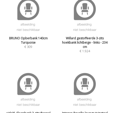
BRUNO Opberbank 140cm
Willard gestoffeerde 3-zits
Turquoise
hoekbank lichtbeige - links - 234
€
309
cm
€
1.924