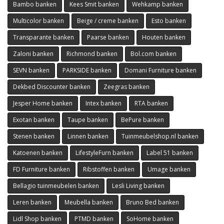
Bambo banken
Kees Smit banken
Wehkamp banken
Multicolor banken
Beige / creme banken
Esto banken
Transparante banken
Paarse banken
Houten banken
Zaloni banken
Richmond banken
Bol.com banken
SEVN banken
PARKSIDE banken
Domani Furniture banken
Dekbed Discounter banken
Zeegras banken
Jesper Home banken
Intex banken
RTA banken
Exotan banken
Taupe banken
BePure banken
Stenen banken
Linnen banken
Tuinmeubelshop.nl banken
Katoenen banken
LifestyleFurn banken
Label 51 banken
FD Furniture banken
Ribstoffen banken
Umage banken
Bellagio tuinmeubelen banken
Lesli Living banken
Leren banken
Meubella banken
Bruno Bed banken
Lidl Shop banken
PTMD banken
SoHome banken