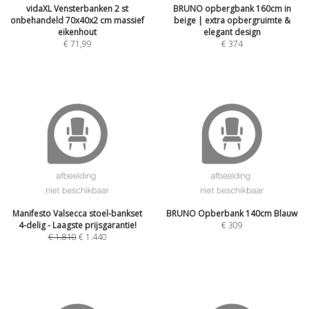
vidaXL Vensterbanken 2 st
BRUNO opbergbank 160cm in
onbehandeld 70x40x2 cm massief
beige | extra opbergruimte &
eikenhout
elegant design
€
71,99
€
374
Manifesto Valsecca stoel-bankset
BRUNO Opberbank 140cm Blauw
4-delig - Laagste prijsgarantie!
€
309
€
1.810
€
1.440