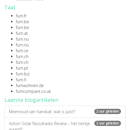
Taal
furn.fr
furn.be
furn.be
furn.at
furn.nu
furn.nu
furn.se
furn.ch
furn.ch
furn.pt
furn.biz
furn.fi
furnwohnen.de
furncompare.co.uk
Laatste blogartikelen
Meervoud van handvat: wat is juist?
2 uur geleden
Action Solar Noodradio Review – het tientje
2 uur geleden
waard?