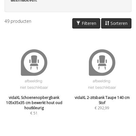
49
producten
Filteren
Sorteren
vidaXL Schoenenopbergbank
vidaXL 2-zitsbank Taupe 140 cm
105x35x35 cm bewerkt hout oud
Stof
houtkleurig
€
292,99
€
51