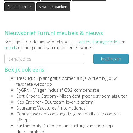
Fleece banken
vtwonen banken
Nieuwsbrief Furn.nl meubels & nieuws
Schrijf je in op de nieuwsbrief voor alle
acties
,
kortingscodes
en
trends
op het gebied van meubelen en wonen
Inschrijven
Bekijk ook eens
TreeClicks
- plant gratis bomen als je winkelt bij jouw
favoriete webshop
FlyGRN
- Vliegen inclusief CO2-compensatie
Echt Groene Stroom
- Alleen écht groene stroom afsluiten
Kies Groener
- Duurzaam leven platform
Duurzame Vacatures
/
internationaal
Contractwekker
- ontvang tijdig een mail als je contract
afloopt
Sustainability Database
- inschatting van shops op
duurzaamheid