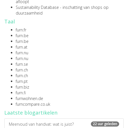
afloopt
Sustainability Database
- inschatting van shops op
duurzaamheid
Taal
furn.fr
furn.be
furn.be
furn.at
furn.nu
furn.nu
furn.se
furn.ch
furn.ch
furn.pt
furn.biz
furn.fi
furnwohnen.de
furncompare.co.uk
Laatste blogartikelen
Meervoud van handvat: wat is juist?
22 uur geleden