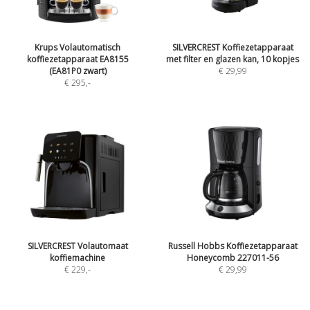
Krups Volautomatisch
SILVERCREST Koffiezetapparaat
koffiezetapparaat EA8155
met filter en glazen kan, 10 kopjes
(EA81P0 zwart)
€ 29,99
€ 295
,-
SILVERCREST Volautomaat
Russell Hobbs Koffiezetapparaat
koffiemachine
Honeycomb 227011-56
€ 229
,-
€ 29,99