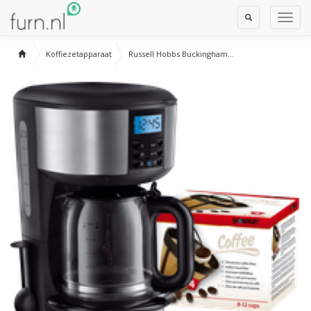
Toggle
Toggl
Search
Navig
Koffiezetapparaat
Russell Hobbs Buckingham...