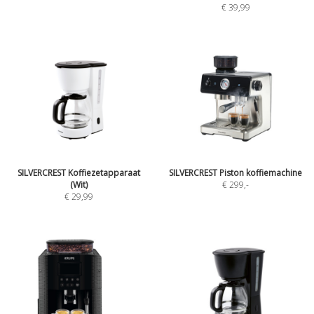
€ 39,99
SILVERCREST Koffiezetapparaat
SILVERCREST Piston koffiemachine
(Wit)
€ 299
,-
€ 29,99