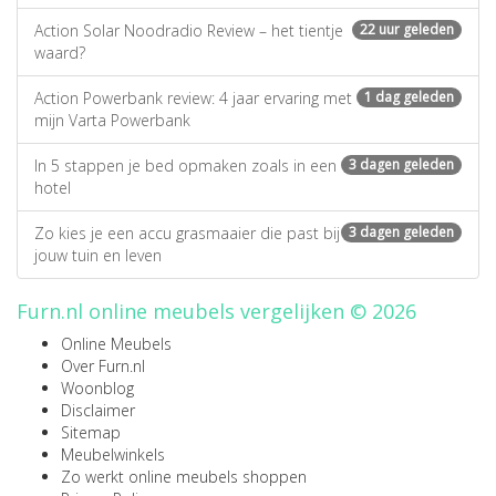
Action Solar Noodradio Review – het tientje
22 uur geleden
waard?
Action Powerbank review: 4 jaar ervaring met
1 dag geleden
mijn Varta Powerbank
In 5 stappen je bed opmaken zoals in een
3 dagen geleden
hotel
Zo kies je een accu grasmaaier die past bij
3 dagen geleden
jouw tuin en leven
Furn.nl online meubels vergelijken © 2026
Online Meubels
Over Furn.nl
Woonblog
Disclaimer
Sitemap
Meubelwinkels
Zo werkt online meubels shoppen