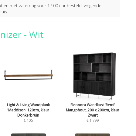
 en met zaterdag voor 17:00 uur besteld, volgende
huis
izer - Wit
Light & Living Wandplank
Eleonora Wandkast 'Remi'
'Maddison' 120cm, kleur
Mangohout, 200 x 200cm, kleur
Donkerbruin
Zwart
€ 105
€ 1.799