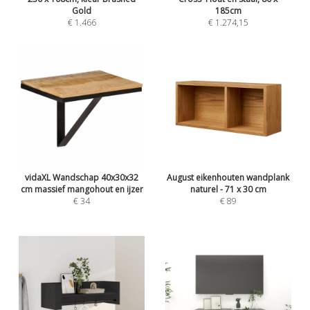
Gold
185cm
€ 1.466
€ 1.274,15
vidaXL Wandschap 40x30x32
August eikenhouten wandplank
cm massief mangohout en ijzer
naturel - 71 x 30 cm
€ 34
€ 89