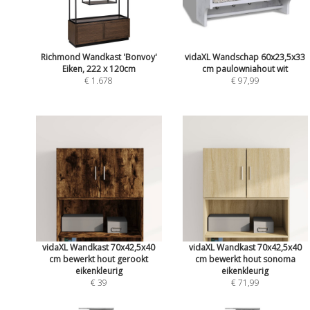
Richmond Wandkast 'Bonvoy'
vidaXL Wandschap 60x23,5x33
Eiken, 222 x 120cm
cm paulowniahout wit
€ 1.678
€ 97,99
vidaXL Wandkast 70x42,5x40
vidaXL Wandkast 70x42,5x40
cm bewerkt hout gerookt
cm bewerkt hout sonoma
eikenkleurig
eikenkleurig
€ 39
€ 71,99