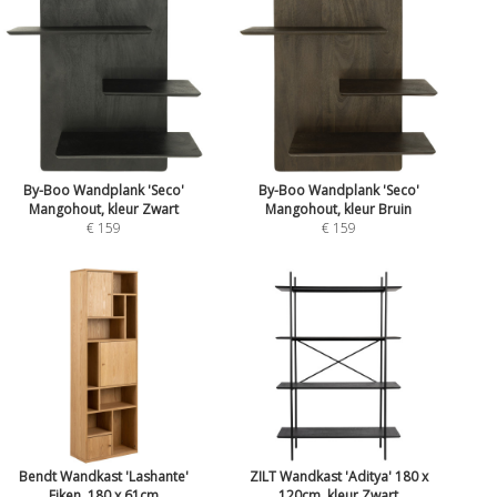
By-Boo Wandplank 'Seco'
By-Boo Wandplank 'Seco'
Mangohout, kleur Zwart
Mangohout, kleur Bruin
€ 159
€ 159
Bendt Wandkast 'Lashante'
ZILT Wandkast 'Aditya' 180 x
Eiken, 180 x 61cm
120cm, kleur Zwart