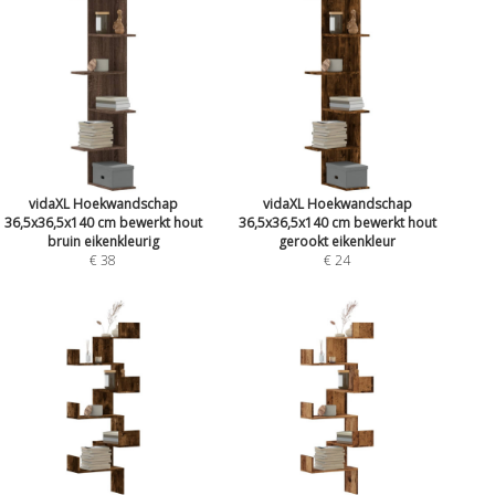
vidaXL Hoekwandschap
vidaXL Hoekwandschap
36,5x36,5x140 cm bewerkt hout
36,5x36,5x140 cm bewerkt hout
bruin eikenkleurig
gerookt eikenkleur
€ 38
€ 24