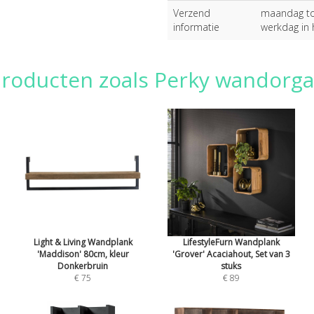
Verzend
maandag tot
informatie
werkdag in 
producten zoals Perky wandorgan
Light & Living Wandplank
LifestyleFurn Wandplank
'Maddison' 80cm, kleur
'Grover' Acaciahout, Set van 3
Donkerbruin
stuks
€ 75
€ 89