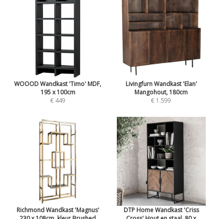
WOOOD Wandkast 'Timo' MDF,
Livingfurn Wandkast 'Elan'
195 x 100cm
Mangohout, 180cm
€ 449
€ 1.599
Richmond Wandkast 'Magnus'
DTP Home Wandkast 'Criss
230 x 108cm, kleur Brushed
Cross' Hout en staal, 80 x