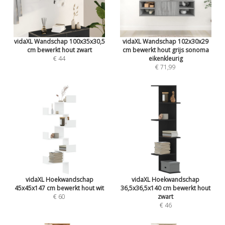
vidaXL Wandschap 100x35x30,5
vidaXL Wandschap 102x30x29
cm bewerkt hout zwart
cm bewerkt hout grijs sonoma
€ 44
eikenkleurig
€ 71,99
vidaXL Hoekwandschap
vidaXL Hoekwandschap
45x45x147 cm bewerkt hout wit
36,5x36,5x140 cm bewerkt hout
€ 60
zwart
€ 46