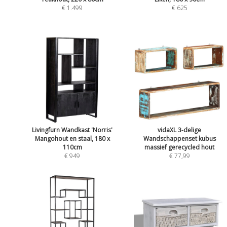
€ 1.499
€ 625
Livingfurn Wandkast 'Norris'
vidaXL 3-delige
Mangohout en staal, 180 x
Wandschappenset kubus
110cm
massief gerecycled hout
€ 949
€ 77,99