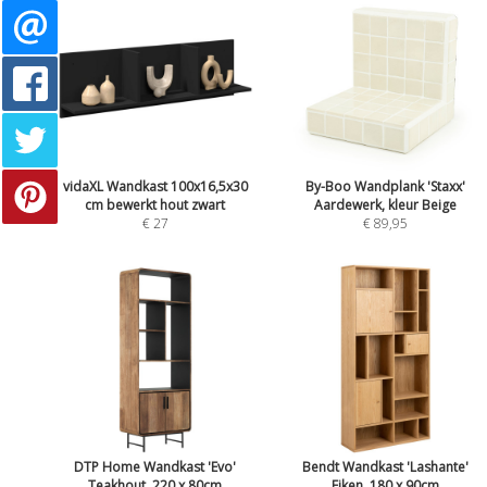
vidaXL Wandkast 100x16,5x30
By-Boo Wandplank 'Staxx'
cm bewerkt hout zwart
Aardewerk, kleur Beige
€ 27
€ 89,95
DTP Home Wandkast 'Evo'
Bendt Wandkast 'Lashante'
Teakhout, 220 x 80cm
Eiken, 180 x 90cm