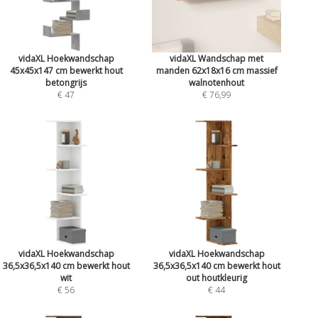
vidaXL Hoekwandschap
vidaXL Wandschap met
45x45x147 cm bewerkt hout
manden 62x18x16 cm massief
betongrijs
walnotenhout
€ 47
€ 76,99
vidaXL Hoekwandschap
vidaXL Hoekwandschap
36,5x36,5x140 cm bewerkt hout
36,5x36,5x140 cm bewerkt hout
wit
out houtkleurig
€ 56
€ 44