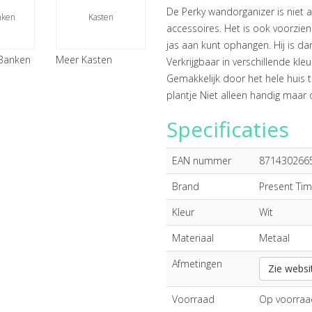
De Perky wandorganizer is niet al
nken
Kasten
accessoires. Het is ook voorzien
jas aan kunt ophangen. Hij is da
 Banken
Meer Kasten
Verkrijgbaar in verschillende kl
Gemakkelijk door het hele huis t
plantje Niet alleen handig maar 
Specificaties
EAN nummer
871430266
Brand
Present Ti
Kleur
Wit
Materiaal
Metaal
Afmetingen
Zie websi
Voorraad
Op voorraa