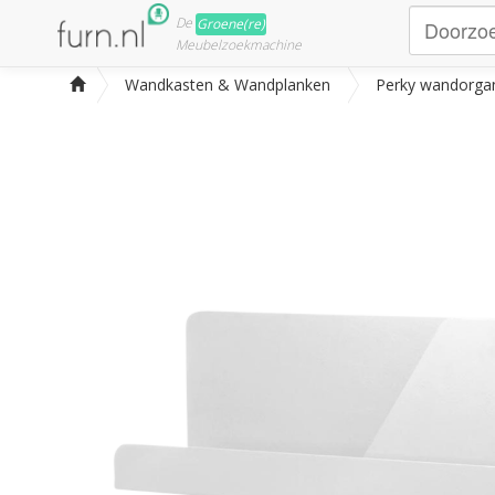
De
Groene(re)
Meubelzoekmachine
Wandkasten & Wandplanken
Perky wandorgan