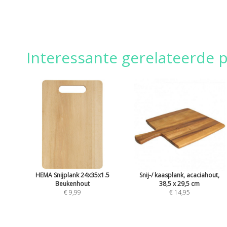
Interessante gerelateerde 
HEMA Snijplank 24x35x1.5
Snij-/ kaasplank, acaciahout,
Beukenhout
38,5 x 29,5 cm
€ 9,99
€ 14,95