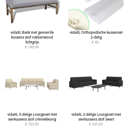
vidaXL Bank met gevoerde
vidaXL Orthopedische kussenset
kussens stof rubberwood
2-delig
lichtgrijs
€ 45
,-
€ 199,99
vidaXL 3-delige Loungeset met
vidaXL 2-delige Loungeset met
sierkussens stof crèmekleurig
sierkussens stof zwart
€ 750,99
€ 567,99