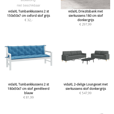
vidaXL Tuinbankkussens 2 st
vidaXL Driezitsbank met
150x50x7 cm oxford stof grijs
sierkussens 180 cm stof
€ 32
,-
donkergrijs
€ 297,99
vidaXL Tuinbankkussens 2 st
vidaXL 2-delige Loungeset met
180x50x7 cm stof gemêleerd
sierkussens stof donkergrijs
blauw
€ 547,99
€ 81,99