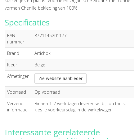
kussentjes en plaids. Voordelen Organische zitbank met ronde
vormen Chenille bekleding van 100%
Specificaties
EAN
8721145201177
nummer
Brand
Artichok
Kleur
Beige
Afmetingen
Zie website aanbieder
Voorraad
Op voorraad
Verzend
Binnen 1-2 werkdagen leveren wij bij jou thuis,
informatie
kies je voorkeursdag in de winkelwagen
Interessante gerelateerde