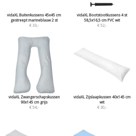
vidaXL Buitenkussens 45x45 cm
vidaXL Bootstootkussens 4 st
gestreept marineblauw 2 st
58,5x16,5 cm PVC wit
€ 33
,-
€ 52
,-
vidaXL Zwangerschapskussen
vidaXL Zijslaapkussen 40x145 cm
90x145 cm grijs
wit
€ 54
,-
€ 30
,-