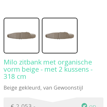
Milo zitbank met organische
vorm beige - met 2 kussens -
318 cm
Beige gekleurd, van
Gewoonstijl
€
2.053
,-
op