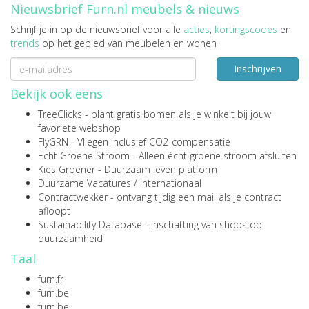
Nieuwsbrief Furn.nl meubels & nieuws
Schrijf je in op de nieuwsbrief voor alle
acties
,
kortingscodes
en
trends
op het gebied van meubelen en wonen
Inschrijven
Bekijk ook eens
TreeClicks
- plant gratis bomen als je winkelt bij jouw
favoriete webshop
FlyGRN
- Vliegen inclusief CO2-compensatie
Echt Groene Stroom
- Alleen écht groene stroom afsluiten
Kies Groener
- Duurzaam leven platform
Duurzame Vacatures
/
internationaal
Contractwekker
- ontvang tijdig een mail als je contract
afloopt
Sustainability Database
- inschatting van shops op
duurzaamheid
Taal
furn.fr
furn.be
furn.be