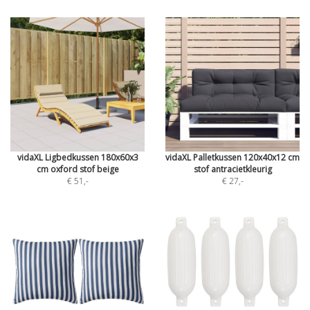
vidaXL Ligbedkussen 180x60x3
vidaXL Palletkussen 120x40x12 cm
cm oxford stof beige
stof antracietkleurig
€ 51
,-
€ 27
,-