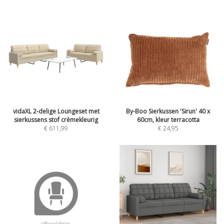
vidaXL 2-delige Loungeset met
By-Boo Sierkussen 'Sirun' 40 x
sierkussens stof crèmekleurig
60cm, kleur terracotta
€ 611,99
€ 24,95