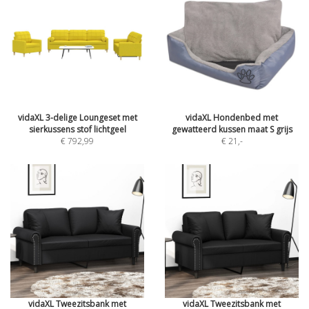
vidaXL 3-delige Loungeset met
vidaXL Hondenbed met
sierkussens stof lichtgeel
gewatteerd kussen maat S grijs
€ 792,99
€ 21
,-
vidaXL Tweezitsbank met
vidaXL Tweezitsbank met