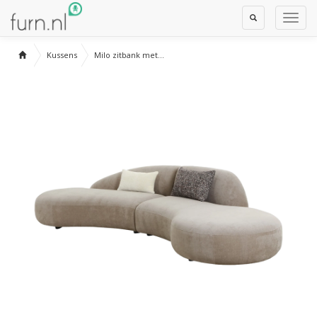
Toggle
Toggl
Search
Navig
Kussens
Milo zitbank met...