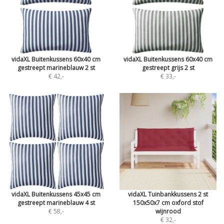
vidaXL Buitenkussens 60x40 cm
vidaXL Buitenkussens 60x40 cm
gestreept marineblauw 2 st
gestreept grijs 2 st
€ 42
,-
€ 33
,-
vidaXL Buitenkussens 45x45 cm
vidaXL Tuinbankkussens 2 st
gestreept marineblauw 4 st
150x50x7 cm oxford stof
€ 58
,-
wijnrood
€ 32
,-