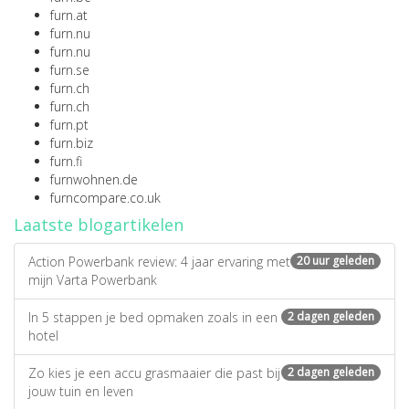
furn.at
furn.nu
furn.nu
furn.se
furn.ch
furn.ch
furn.pt
furn.biz
furn.fi
furnwohnen.de
furncompare.co.uk
Laatste blogartikelen
Action Powerbank review: 4 jaar ervaring met
20 uur geleden
mijn Varta Powerbank
In 5 stappen je bed opmaken zoals in een
2 dagen geleden
hotel
Zo kies je een accu grasmaaier die past bij
2 dagen geleden
jouw tuin en leven