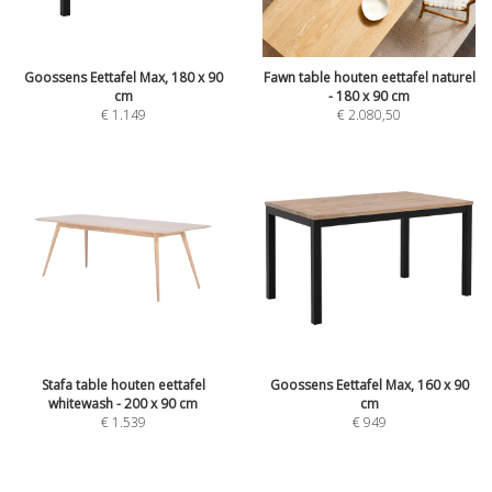
Goossens Eettafel Max, 180 x 90
Fawn table houten eettafel naturel
cm
- 180 x 90 cm
€
1.149
€
2.080,50
Stafa table houten eettafel
Goossens Eettafel Max, 160 x 90
whitewash - 200 x 90 cm
cm
€
1.539
€
949