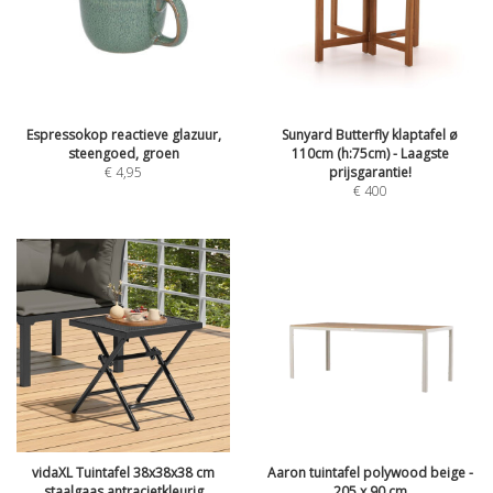
Espressokop reactieve glazuur,
Sunyard Butterfly klaptafel ø
steengoed, groen
110cm (h:75cm) - Laagste
€
4,95
prijsgarantie!
€
400
vidaXL Tuintafel 38x38x38 cm
Aaron tuintafel polywood beige -
staalgaas antracietkleurig
205 x 90 cm