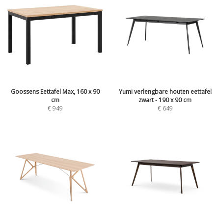
Goossens Eettafel Max, 160 x 90
Yumi verlengbare houten eettafel
cm
zwart - 190 x 90 cm
€
949
€
649