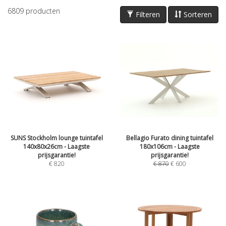
6809
producten
Filteren
Sorteren
SUNS Stockholm lounge tuintafel
Bellagio Furato dining tuintafel
140x80x26cm - Laagste
180x106cm - Laagste
prijsgarantie!
prijsgarantie!
€
820
€
870
€
600