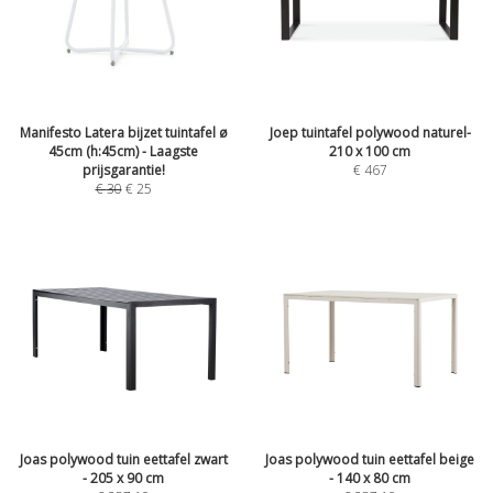
Manifesto Latera bijzet tuintafel ø
Joep tuintafel polywood naturel-
45cm (h:45cm) - Laagste
210 x 100 cm
prijsgarantie!
€
467
€
30
€
25
Joas polywood tuin eettafel zwart
Joas polywood tuin eettafel beige
- 205 x 90 cm
- 140 x 80 cm