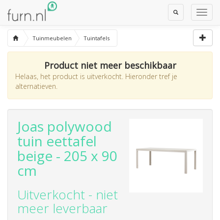
Toggle
Toggl
Search
Navig
Tuinmeubelen
Tuintafels
Product niet meer beschikbaar
Helaas, het product is uitverkocht. Hieronder tref je
alternatieven.
Joas polywood
tuin eettafel
beige - 205 x 90
cm
Uitverkocht - niet
meer leverbaar