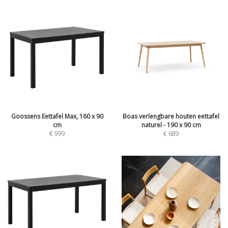
Goossens Eettafel Max, 160 x 90
Boas verlengbare houten eettafel
cm
naturel - 190 x 90 cm
€
999
€
689